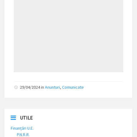
29/04/2024 in
Anunturi
,
Comunicate
UTILE
Finanțări U.E.
P.N.R.R.