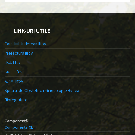
LINK-URI UTILE
Consiliul Județean Ilfov
Prefectura Ilfov
I.P.J. Ilfov
ANAF Ilfov
A.P.M. Ilfov
Spitalul de Obstetrică-Ginecologie Buftea
fiipregatit.ro
Componență
Componență CL