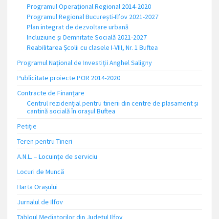
Programul Operațional Regional 2014-2020
Programul Regional București-Ilfov 2021-2027
Plan integrat de dezvoltare urbană
Incluziune și Demnitate Socială 2021-2027
Reabilitarea Școlii cu clasele I-VIII, Nr. 1 Buftea
Programul Național de Investiții Anghel Saligny
Publicitate proiecte POR 2014-2020
Contracte de Finanțare
Centrul rezidențial pentru tinerii din centre de plasament și
cantină socială în orașul Buftea
Petiție
Teren pentru Tineri
A.N.L. – Locuinţe de serviciu
Locuri de Muncă
Harta Orașului
Jurnalul de Ilfov
Tabloul Mediatorilor din Județul Ilfov