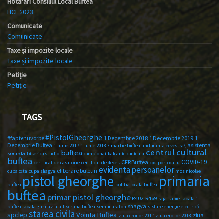
Hotărâri Consiliul Local Buftea
HCL 2023
Comunicate
Comunicate
Taxe și impozite locale
Taxe și impozite locale
Petiție
Petiție
TAGS
#PistolGheorghe
#faptenuvorbe
1 Decembrie 2018
1 Decembrie 2019
1
Decembrie Buftea
asistenta
1 iunie 2017
1 iunie 2018
8 martie buftea
anduranta ecvestra\
centrul cultural
buftea
sociala
biserica studio
campionat balcanic
canicula
buftea
COVID-19
CFR Buftea
certificat de casatorie
certificat de deces
cod portocaliu
evidenta persoanelor
eliberare buletin
cupa csta
cupa shagya
mos nicolae
primaria
pistol gheorghe
buftea
politia locala buftea
buftea
primar pistol gheorghe
R402
R469
raja
sabie
scoala 1
shagya
buftea
scoala gimnaziala 1
scrima buftea
semimaraton
sistare energie electrică
starea civila
spclep
Vointa Buftea
ziua
ziua eroilor 2017
ziua eroilor 2018