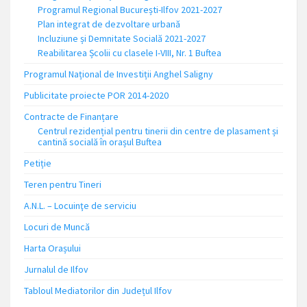
Programul Regional București-Ilfov 2021-2027
Plan integrat de dezvoltare urbană
Incluziune și Demnitate Socială 2021-2027
Reabilitarea Școlii cu clasele I-VIII, Nr. 1 Buftea
Programul Național de Investiții Anghel Saligny
Publicitate proiecte POR 2014-2020
Contracte de Finanțare
Centrul rezidențial pentru tinerii din centre de plasament și
cantină socială în orașul Buftea
Petiție
Teren pentru Tineri
A.N.L. – Locuinţe de serviciu
Locuri de Muncă
Harta Orașului
Jurnalul de Ilfov
Tabloul Mediatorilor din Județul Ilfov