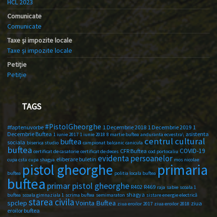
HCL 2023
Comunicate
Comunicate
Taxe și impozite locale
Taxe și impozite locale
Petiție
Petiție
TAGS
#PistolGheorghe
#faptenuvorbe
1 Decembrie 2018
1 Decembrie 2019
1
Decembrie Buftea
asistenta
1 iunie 2017
1 iunie 2018
8 martie buftea
anduranta ecvestra\
centrul cultural
buftea
sociala
biserica studio
campionat balcanic
canicula
buftea
COVID-19
CFR Buftea
certificat de casatorie
certificat de deces
cod portocaliu
evidenta persoanelor
eliberare buletin
cupa csta
cupa shagya
mos nicolae
primaria
pistol gheorghe
buftea
politia locala buftea
buftea
primar pistol gheorghe
R402
R469
raja
sabie
scoala 1
shagya
buftea
scoala gimnaziala 1
scrima buftea
semimaraton
sistare energie electrică
starea civila
spclep
Vointa Buftea
ziua
ziua eroilor 2017
ziua eroilor 2018
eroilor buftea