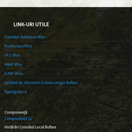
LINK-URI UTILE
Consiliul Județean Ilfov
Prefectura Ilfov
I.P.J. Ilfov
ANAF Ilfov
A.P.M. Ilfov
Spitalul de Obstetrică-Ginecologie Buftea
fiipregatit.ro
Componență
Componență CL
Hotărâri Consiliul Local Buftea