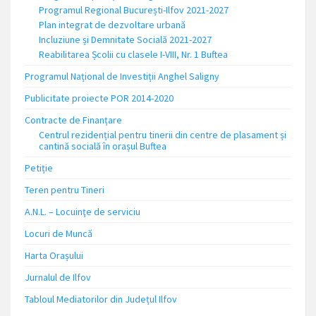
Programul Regional București-Ilfov 2021-2027
Plan integrat de dezvoltare urbană
Incluziune și Demnitate Socială 2021-2027
Reabilitarea Școlii cu clasele I-VIII, Nr. 1 Buftea
Programul Național de Investiții Anghel Saligny
Publicitate proiecte POR 2014-2020
Contracte de Finanțare
Centrul rezidențial pentru tinerii din centre de plasament și
cantină socială în orașul Buftea
Petiție
Teren pentru Tineri
A.N.L. – Locuinţe de serviciu
Locuri de Muncă
Harta Orașului
Jurnalul de Ilfov
Tabloul Mediatorilor din Județul Ilfov