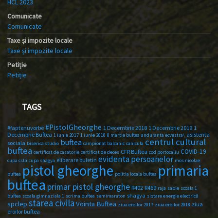
HCL 2023
Comunicate
Comunicate
Taxe și impozite locale
Taxe și impozite locale
Petiție
Petiție
TAGS
#PistolGheorghe
#faptenuvorbe
1 Decembrie 2018
1 Decembrie 2019
1
Decembrie Buftea
asistenta
1 iunie 2017
1 iunie 2018
8 martie buftea
anduranta ecvestra\
centrul cultural
buftea
sociala
biserica studio
campionat balcanic
canicula
buftea
COVID-19
CFR Buftea
certificat de casatorie
certificat de deces
cod portocaliu
evidenta persoanelor
eliberare buletin
cupa csta
cupa shagya
mos nicolae
primaria
pistol gheorghe
buftea
politia locala buftea
buftea
primar pistol gheorghe
R402
R469
raja
sabie
scoala 1
shagya
buftea
scoala gimnaziala 1
scrima buftea
semimaraton
sistare energie electrică
starea civila
spclep
Vointa Buftea
ziua
ziua eroilor 2017
ziua eroilor 2018
eroilor buftea