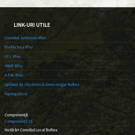
LINK-URI UTILE
Consiliul Județean Ilfov
Prefectura Ilfov
I.P.J. Ilfov
ANAF Ilfov
A.P.M. Ilfov
Spitalul de Obstetrică-Ginecologie Buftea
fiipregatit.ro
Componență
Componență CL
Hotărâri Consiliul Local Buftea