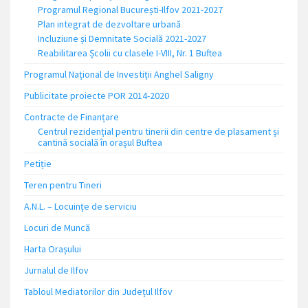
Programul Regional București-Ilfov 2021-2027
Plan integrat de dezvoltare urbană
Incluziune și Demnitate Socială 2021-2027
Reabilitarea Școlii cu clasele I-VIII, Nr. 1 Buftea
Programul Național de Investiții Anghel Saligny
Publicitate proiecte POR 2014-2020
Contracte de Finanțare
Centrul rezidențial pentru tinerii din centre de plasament și
cantină socială în orașul Buftea
Petiție
Teren pentru Tineri
A.N.L. – Locuinţe de serviciu
Locuri de Muncă
Harta Orașului
Jurnalul de Ilfov
Tabloul Mediatorilor din Județul Ilfov