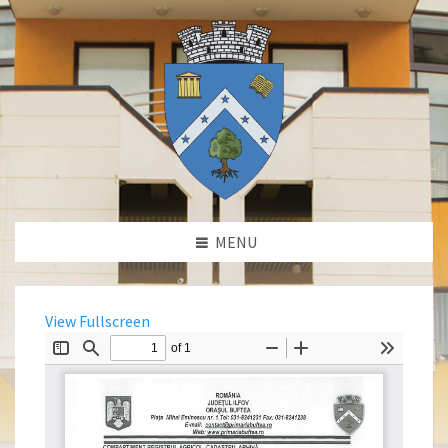
MENU
View Fullscreen