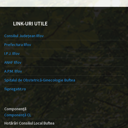
LINK-URI UTILE
Consiliul Județean Ilfov
Prefectura Ilfov
I.P.J. Ilfov
ANAF Ilfov
A.P.M. Ilfov
Spitalul de Obstetrică-Ginecologie Buftea
fiipregatit.ro
Componență
Componență CL
Hotărâri Consiliul Local Buftea