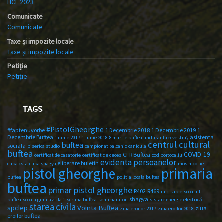
HCL 2023
Comunicate
Comunicate
Taxe și impozite locale
Taxe și impozite locale
Petiție
Petiție
TAGS
#PistolGheorghe
#faptenuvorbe
1 Decembrie 2018
1 Decembrie 2019
1
Decembrie Buftea
asistenta
1 iunie 2017
1 iunie 2018
8 martie buftea
anduranta ecvestra\
centrul cultural
buftea
sociala
biserica studio
campionat balcanic
canicula
buftea
COVID-19
CFR Buftea
certificat de casatorie
certificat de deces
cod portocaliu
evidenta persoanelor
eliberare buletin
cupa csta
cupa shagya
mos nicolae
primaria
pistol gheorghe
buftea
politia locala buftea
buftea
primar pistol gheorghe
R402
R469
raja
sabie
scoala 1
shagya
buftea
scoala gimnaziala 1
scrima buftea
semimaraton
sistare energie electrică
starea civila
spclep
Vointa Buftea
ziua
ziua eroilor 2017
ziua eroilor 2018
eroilor buftea