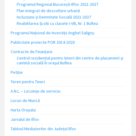
Programul Regional București-Ilfov 2021-2027
Plan integrat de dezvoltare urbană
Incluziune și Demnitate Socială 2021-2027
Reabilitarea Școlii cu clasele I-VIII, Nr. 1 Buftea
Programul Național de Investiții Anghel Saligny
Publicitate proiecte POR 2014-2020
Contracte de Finanțare
Centrul rezidențial pentru tinerii din centre de plasament și
cantină socială în orașul Buftea
Petiție
Teren pentru Tineri
A.N.L. – Locuinţe de serviciu
Locuri de Muncă
Harta Orașului
Jurnalul de Ilfov
Tabloul Mediatorilor din Județul Ilfov