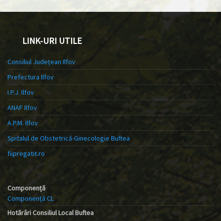
LINK-URI UTILE
Consiliul Județean Ilfov
Prefectura Ilfov
I.P.J. Ilfov
ANAF Ilfov
A.P.M. Ilfov
Spitalul de Obstetrică-Ginecologie Buftea
fiipregatit.ro
Componență
Componență CL
Hotărâri Consiliul Local Buftea