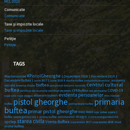
HCL 2023
Comunicate
Comunicate
Taxe și impozite locale
Taxe și impozite locale
Petiție
Petiție
TAGS
#PistolGheorghe
#faptenuvorbe
1 Decembrie 2018
1 Decembrie 2019
1
Decembrie Buftea
asistenta
1 iunie 2017
1 iunie 2018
8 martie buftea
anduranta ecvestra\
centrul cultural
buftea
sociala
biserica studio
campionat balcanic
canicula
buftea
COVID-19
CFR Buftea
certificat de casatorie
certificat de deces
cod portocaliu
evidenta persoanelor
eliberare buletin
cupa csta
cupa shagya
mos nicolae
primaria
pistol gheorghe
buftea
politia locala buftea
buftea
primar pistol gheorghe
R402
R469
raja
sabie
scoala 1
shagya
buftea
scoala gimnaziala 1
scrima buftea
semimaraton
sistare energie electrică
starea civila
spclep
Vointa Buftea
ziua
ziua eroilor 2017
ziua eroilor 2018
eroilor buftea