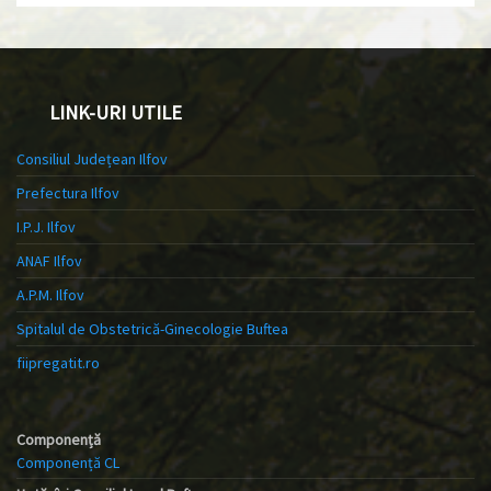
LINK-URI UTILE
Consiliul Județean Ilfov
Prefectura Ilfov
I.P.J. Ilfov
ANAF Ilfov
A.P.M. Ilfov
Spitalul de Obstetrică-Ginecologie Buftea
fiipregatit.ro
Componență
Componență CL