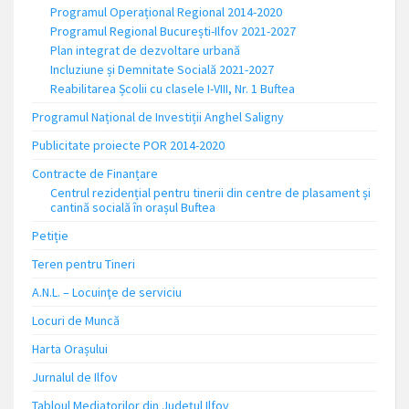
Programul Operațional Regional 2014-2020
Programul Regional București-Ilfov 2021-2027
Plan integrat de dezvoltare urbană
Incluziune și Demnitate Socială 2021-2027
Reabilitarea Școlii cu clasele I-VIII, Nr. 1 Buftea
Programul Național de Investiții Anghel Saligny
Publicitate proiecte POR 2014-2020
Contracte de Finanțare
Centrul rezidențial pentru tinerii din centre de plasament și
cantină socială în orașul Buftea
Petiție
Teren pentru Tineri
A.N.L. – Locuinţe de serviciu
Locuri de Muncă
Harta Orașului
Jurnalul de Ilfov
Tabloul Mediatorilor din Județul Ilfov