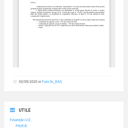
30/09/2025 in
Functii_DAS
UTILE
Finanțări U.E.
P.N.R.R.