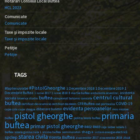
Hotărâri Consiliul Local Buftea
HCL 2023
Comunicate
Comunicate
Taxe și impozite locale
Taxe și impozite locale
Petiție
Petiție
TAGS
#PistolGheorghe
#faptenuvorbe
1 Decembrie 2018
1 Decembrie 2019
1
Decembrie Buftea
asistenta
1 iunie 2017
1 iunie 2018
8 martie buftea
anduranta ecvestra\
centrul cultural
buftea
sociala
biserica studio
campionat balcanic
canicula
buftea
COVID-19
CFR Buftea
certificat de casatorie
certificat de deces
cod portocaliu
evidenta persoanelor
eliberare buletin
cupa csta
cupa shagya
mos nicolae
primaria
pistol gheorghe
buftea
politia locala buftea
buftea
primar pistol gheorghe
R402
R469
raja
sabie
scoala 1
shagya
buftea
scoala gimnaziala 1
scrima buftea
semimaraton
sistare energie electrică
starea civila
spclep
Vointa Buftea
ziua
ziua eroilor 2017
ziua eroilor 2018