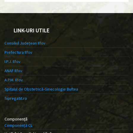
LINK-URI UTILE
Consiliul Județean Ilfov
Prefectura Ilfov
I.P.J. Ilfov
ANAF Ilfov
A.P.M. Ilfov
Spitalul de Obstetrică-Ginecologie Buftea
fiipregatit.ro
Componență
Componență CL