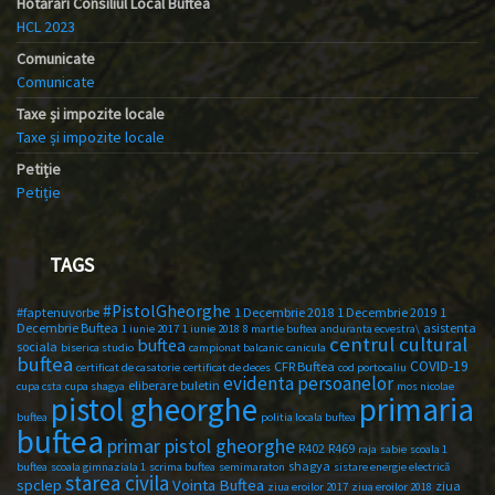
Hotărâri Consiliul Local Buftea
HCL 2023
Comunicate
Comunicate
Taxe și impozite locale
Taxe și impozite locale
Petiție
Petiție
TAGS
#PistolGheorghe
#faptenuvorbe
1 Decembrie 2018
1 Decembrie 2019
1
Decembrie Buftea
asistenta
1 iunie 2017
1 iunie 2018
8 martie buftea
anduranta ecvestra\
centrul cultural
buftea
sociala
biserica studio
campionat balcanic
canicula
buftea
COVID-19
CFR Buftea
certificat de casatorie
certificat de deces
cod portocaliu
evidenta persoanelor
eliberare buletin
cupa csta
cupa shagya
mos nicolae
primaria
pistol gheorghe
buftea
politia locala buftea
buftea
primar pistol gheorghe
R402
R469
raja
sabie
scoala 1
shagya
buftea
scoala gimnaziala 1
scrima buftea
semimaraton
sistare energie electrică
starea civila
spclep
Vointa Buftea
ziua
ziua eroilor 2017
ziua eroilor 2018