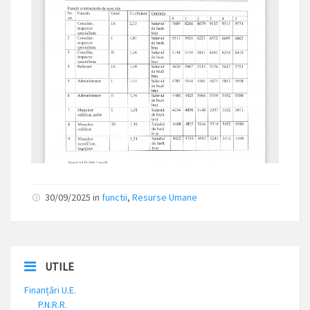
30/09/2025 in
functii
,
Resurse Umane
UTILE
Finanțări U.E.
P.N.R.R.