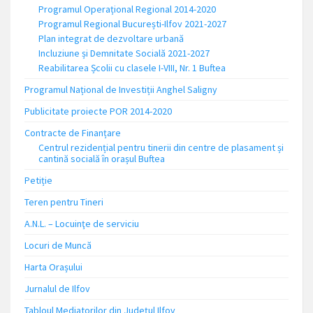
Programul Operațional Regional 2014-2020
Programul Regional București-Ilfov 2021-2027
Plan integrat de dezvoltare urbană
Incluziune și Demnitate Socială 2021-2027
Reabilitarea Școlii cu clasele I-VIII, Nr. 1 Buftea
Programul Național de Investiții Anghel Saligny
Publicitate proiecte POR 2014-2020
Contracte de Finanțare
Centrul rezidențial pentru tinerii din centre de plasament și
cantină socială în orașul Buftea
Petiție
Teren pentru Tineri
A.N.L. – Locuinţe de serviciu
Locuri de Muncă
Harta Orașului
Jurnalul de Ilfov
Tabloul Mediatorilor din Județul Ilfov