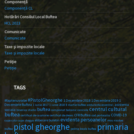
Componență
Componență CL
Hotărâri Consiliul Local Buftea
HCL 2023
Comunicate
Comunicate
Taxe și impozite locale
Taxe și impozite locale
Petiție
Petiție
TAGS
#PistolGheorghe
#faptenuvorbe
1 Decembrie 2018
1 Decembrie 2019
1
Decembrie Buftea
asistenta
1 iunie 2017
1 iunie 2018
8 martie buftea
anduranta ecvestra\
centrul cultural
buftea
sociala
biserica studio
campionat balcanic
canicula
buftea
COVID-19
CFR Buftea
certificat de casatorie
certificat de deces
cod portocaliu
evidenta persoanelor
eliberare buletin
cupa csta
cupa shagya
mos nicolae
primaria
pistol gheorghe
buftea
politia locala buftea