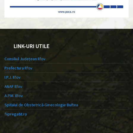
LINK-URI UTILE
Consiliul Județean Ilfov
Prefectura Ilfov
I.P.J. Ilfov
ANAF Ilfov
A.P.M. Ilfov
Spitalul de Obstetrică-Ginecologie Buftea
fiipregatit.ro