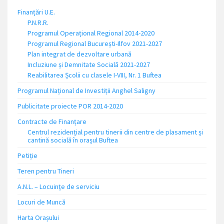
Finanțări U.E.
P.N.R.R.
Programul Operațional Regional 2014-2020
Programul Regional București-Ilfov 2021-2027
Plan integrat de dezvoltare urbană
Incluziune și Demnitate Socială 2021-2027
Reabilitarea Școlii cu clasele I-VIII, Nr. 1 Buftea
Programul Național de Investiții Anghel Saligny
Publicitate proiecte POR 2014-2020
Contracte de Finanțare
Centrul rezidențial pentru tinerii din centre de plasament și
cantină socială în orașul Buftea
Petiție
Teren pentru Tineri
A.N.L. – Locuinţe de serviciu
Locuri de Muncă
Harta Orașului