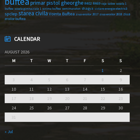
buftea
primar pistol gheorghe
R402
R469
raja
sabie
scoala 1
shagya
buftea
scoala gimnaziala 1
scrima buftea
semimaraton
sistare energie electrică
starea civila
spclep
Vointa Buftea
ziua
ziua eroilor 2017
ziua eroilor 2018
eroilor buftea
CALENDAR
AUGUST 2026
M
T
W
T
F
S
S
1
2
3
4
5
6
7
8
9
10
11
12
13
14
15
16
17
18
19
20
21
22
23
24
25
26
27
28
29
30
31
« Jul