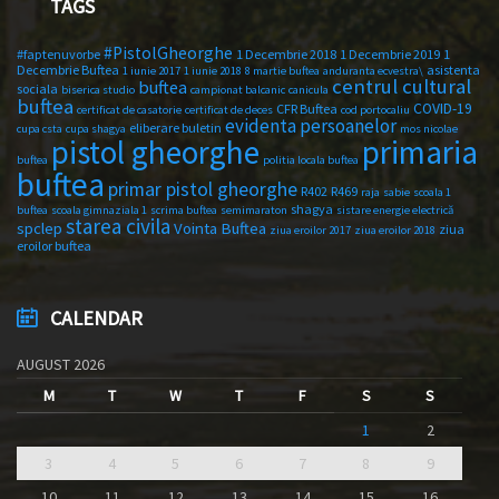
TAGS
#PistolGheorghe
#faptenuvorbe
1 Decembrie 2018
1 Decembrie 2019
1
Decembrie Buftea
asistenta
1 iunie 2017
1 iunie 2018
8 martie buftea
anduranta ecvestra\
centrul cultural
buftea
sociala
biserica studio
campionat balcanic
canicula
buftea
COVID-19
CFR Buftea
certificat de casatorie
certificat de deces
cod portocaliu
evidenta persoanelor
eliberare buletin
cupa csta
cupa shagya
mos nicolae
primaria
pistol gheorghe
buftea
politia locala buftea
buftea
primar pistol gheorghe
R402
R469
raja
sabie
scoala 1
shagya
buftea
scoala gimnaziala 1
scrima buftea
semimaraton
sistare energie electrică
starea civila
spclep
Vointa Buftea
ziua
ziua eroilor 2017
ziua eroilor 2018
eroilor buftea
CALENDAR
AUGUST 2026
M
T
W
T
F
S
S
1
2
3
4
5
6
7
8
9
10
11
12
13
14
15
16