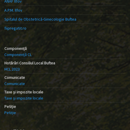
ANAF Ilfov
A.P.M. Ilfov
Spitalul de Obstetrică-Ginecologie Buftea
fiipregatit.ro
Componență
Componență CL
Hotărâri Consiliul Local Buftea
HCL 2023
Comunicate
Comunicate
Taxe și impozite locale
Taxe și impozite locale
Petiție
Petiție