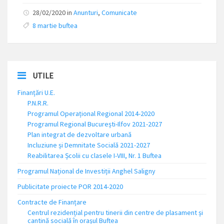
28/02/2020 in
Anunturi
,
Comunicate
8 martie buftea
UTILE
Finanțări U.E.
P.N.R.R.
Programul Operațional Regional 2014-2020
Programul Regional București-Ilfov 2021-2027
Plan integrat de dezvoltare urbană
Incluziune și Demnitate Socială 2021-2027
Reabilitarea Școlii cu clasele I-VIII, Nr. 1 Buftea
Programul Național de Investiții Anghel Saligny
Publicitate proiecte POR 2014-2020
Contracte de Finanțare
Centrul rezidențial pentru tinerii din centre de plasament și
cantină socială în orașul Buftea