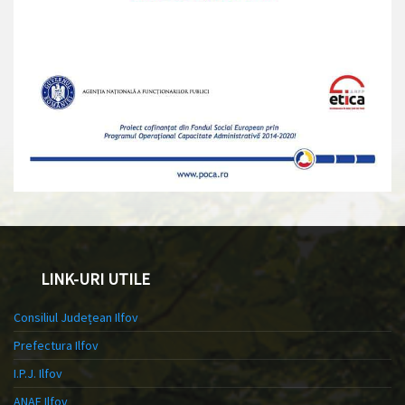
LINK-URI UTILE
Consiliul Județean Ilfov
Prefectura Ilfov
I.P.J. Ilfov
ANAF Ilfov