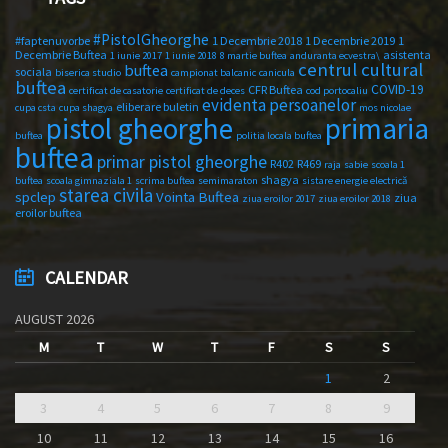
#PistolGheorghe
#faptenuvorbe
1 Decembrie 2018
1 Decembrie 2019
1
Decembrie Buftea
asistenta
1 iunie 2017
1 iunie 2018
8 martie buftea
anduranta ecvestra\
centrul cultural
buftea
sociala
biserica studio
campionat balcanic
canicula
buftea
COVID-19
CFR Buftea
certificat de casatorie
certificat de deces
cod portocaliu
evidenta persoanelor
eliberare buletin
cupa csta
cupa shagya
mos nicolae
primaria
pistol gheorghe
buftea
politia locala buftea
buftea
primar pistol gheorghe
R402
R469
raja
sabie
scoala 1
shagya
buftea
scoala gimnaziala 1
scrima buftea
semimaraton
sistare energie electrică
starea civila
spclep
Vointa Buftea
ziua
ziua eroilor 2017
ziua eroilor 2018
eroilor buftea
CALENDAR
AUGUST 2026
M
T
W
T
F
S
S
1
2
3
4
5
6
7
8
9
10
11
12
13
14
15
16