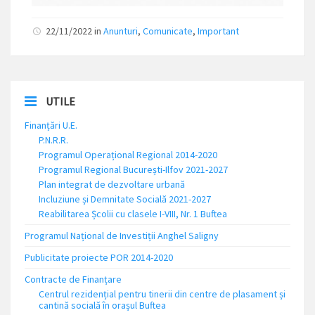
22/11/2022 in
Anunturi
,
Comunicate
,
Important
UTILE
Finanțări U.E.
P.N.R.R.
Programul Operațional Regional 2014-2020
Programul Regional București-Ilfov 2021-2027
Plan integrat de dezvoltare urbană
Incluziune și Demnitate Socială 2021-2027
Reabilitarea Școlii cu clasele I-VIII, Nr. 1 Buftea
Programul Național de Investiții Anghel Saligny
Publicitate proiecte POR 2014-2020
Contracte de Finanțare
Centrul rezidențial pentru tinerii din centre de plasament și
cantină socială în orașul Buftea