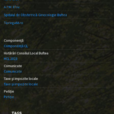
A.P.M. Ilfov
Spitalul de Obstetrică-Ginecologie Buftea
fiipregatit.ro
Componență
Componență CL
Hotărâri Consiliul Local Buftea
HCL 2023
Comunicate
Comunicate
Taxe și impozite locale
Taxe și impozite locale
Petiție
Petiție
TAGS