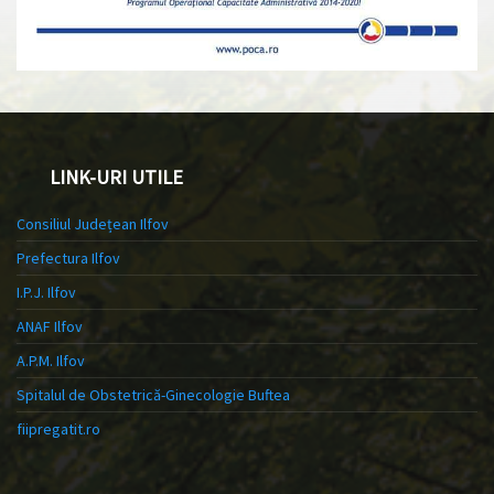
LINK-URI UTILE
Consiliul Județean Ilfov
Prefectura Ilfov
I.P.J. Ilfov
ANAF Ilfov
A.P.M. Ilfov
Spitalul de Obstetrică-Ginecologie Buftea
fiipregatit.ro