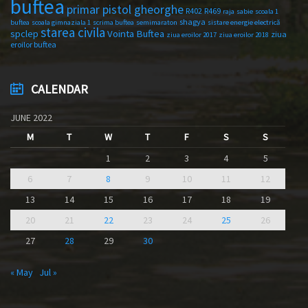
buftea
primar pistol gheorghe
R402
R469
raja
sabie
scoala 1
shagya
buftea
scoala gimnaziala 1
scrima buftea
semimaraton
sistare energie electrică
starea civila
spclep
Vointa Buftea
ziua
ziua eroilor 2017
ziua eroilor 2018
eroilor buftea
CALENDAR
JUNE 2022
M
T
W
T
F
S
S
1
2
3
4
5
6
7
8
9
10
11
12
13
14
15
16
17
18
19
20
21
22
23
24
25
26
27
28
29
30
« May
Jul »