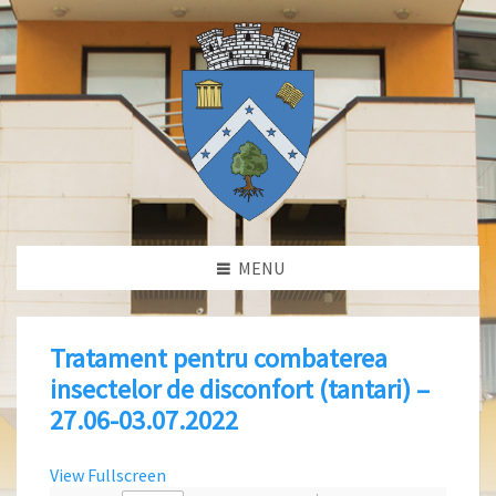
MENU
Tratament pentru combaterea
insectelor de disconfort (tantari) –
27.06-03.07.2022
View Fullscreen