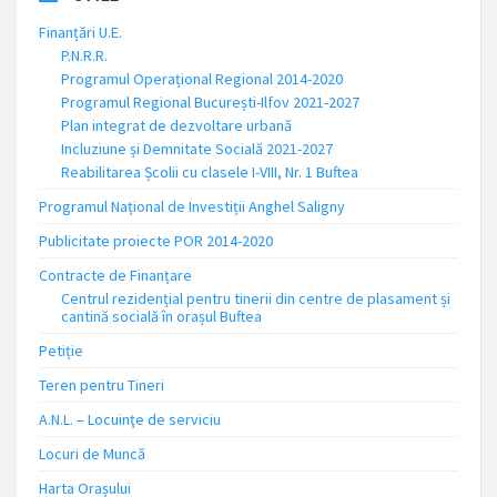
Finanțări U.E.
P.N.R.R.
Programul Operațional Regional 2014-2020
Programul Regional București-Ilfov 2021-2027
Plan integrat de dezvoltare urbană
Incluziune și Demnitate Socială 2021-2027
Reabilitarea Școlii cu clasele I-VIII, Nr. 1 Buftea
Programul Național de Investiții Anghel Saligny
Publicitate proiecte POR 2014-2020
Contracte de Finanțare
Centrul rezidențial pentru tinerii din centre de plasament și
cantină socială în orașul Buftea
Petiție
Teren pentru Tineri
A.N.L. – Locuinţe de serviciu
Locuri de Muncă
Harta Orașului