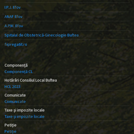
I.P.J. Ilfov
ANAF Ilfov
A.P.M. Ilfov
Spitalul de Obstetrică-Ginecologie Buftea
fiipregatit.ro
Componență
Componență CL
Hotărâri Consiliul Local Buftea
HCL 2023
Comunicate
Comunicate
Taxe și impozite locale
Taxe și impozite locale
Petiție
Petiție