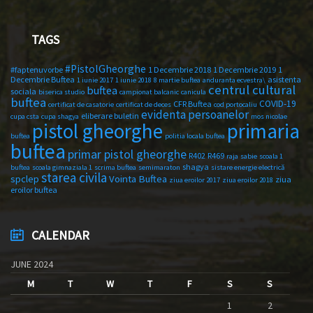
TAGS
#PistolGheorghe
#faptenuvorbe
1 Decembrie 2018
1 Decembrie 2019
1
Decembrie Buftea
asistenta
1 iunie 2017
1 iunie 2018
8 martie buftea
anduranta ecvestra\
centrul cultural
buftea
sociala
biserica studio
campionat balcanic
canicula
buftea
COVID-19
CFR Buftea
certificat de casatorie
certificat de deces
cod portocaliu
evidenta persoanelor
eliberare buletin
cupa csta
cupa shagya
mos nicolae
primaria
pistol gheorghe
buftea
politia locala buftea
buftea
primar pistol gheorghe
R402
R469
raja
sabie
scoala 1
shagya
buftea
scoala gimnaziala 1
scrima buftea
semimaraton
sistare energie electrică
starea civila
spclep
Vointa Buftea
ziua
ziua eroilor 2017
ziua eroilor 2018
eroilor buftea
CALENDAR
JUNE 2024
M
T
W
T
F
S
S
1
2