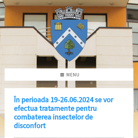
MENU
În perioada 19-26.06.2024 se vor
efectua tratamente pentru
combaterea insectelor de
disconfort