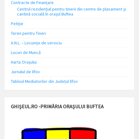
Contracte de Finanțare
Centrul rezidențial pentru tinerii din centre de plasament și
cantină socială în orașul Buftea
Petiție
Teren pentru Tineri
A.N.L. – Locuinţe de serviciu
Locuri de Muncă
Harta Orașului
Jurnalul de Ilfov
Tabloul Mediatorilor din Județul Ilfov
GHIȘEUL.RO -PRIMĂRIA ORAȘULUI BUFTEA