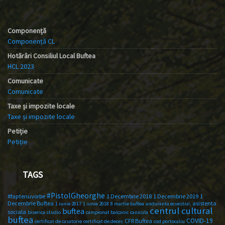
Componență
Componență CL
Hotărâri Consiliul Local Buftea
HCL 2023
Comunicate
Comunicate
Taxe și impozite locale
Taxe și impozite locale
Petiție
Petiție
TAGS
#PistolGheorghe
#faptenuvorbe
1 Decembrie 2018
1 Decembrie 2019
1
Decembrie Buftea
asistenta
1 iunie 2017
1 iunie 2018
8 martie buftea
anduranta ecvestra\
centrul cultural
buftea
sociala
biserica studio
campionat balcanic
canicula
buftea
COVID-19
CFR Buftea
certificat de casatorie
certificat de deces
cod portocaliu