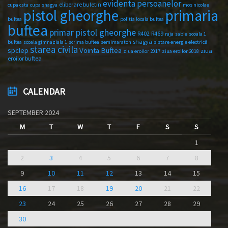
evidenta persoanelor
eliberare buletin
cupa csta
cupa shagya
mos nicolae
primaria
pistol gheorghe
buftea
politia locala buftea
buftea
primar pistol gheorghe
R402
R469
raja
sabie
scoala 1
shagya
buftea
scoala gimnaziala 1
scrima buftea
semimaraton
sistare energie electrică
starea civila
spclep
Vointa Buftea
ziua
ziua eroilor 2017
ziua eroilor 2018
eroilor buftea
CALENDAR
SEPTEMBER 2024
M
T
W
T
F
S
S
1
2
3
4
5
6
7
8
9
10
11
12
13
14
15
16
17
18
19
20
21
22
23
24
25
26
27
28
29
30