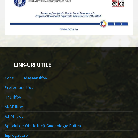
LINK-URI UTILE
Consiliul Județean Ilfov
Prefectura Ilfov
I.P.J. Ilfov
ANAF Ilfov
A.P.M. Ilfov
Spitalul de Obstetrică-Ginecologie Buftea
fiipregatit.ro