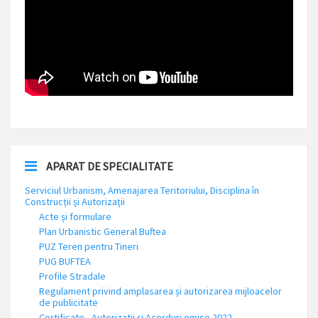
APARAT DE SPECIALITATE
Serviciul Urbanism, Amenajarea Teritoriului, Disciplina în
Construcții și Autorizații
Acte și formulare
Plan Urbanistic General Buftea
PUZ Teren pentru Tineri
PUG BUFTEA
Profile Stradale
Regulament privind amplasarea și autorizarea mijloacelor
de publicitate
Certificate , Autorizatii și Acorduri emise 2022