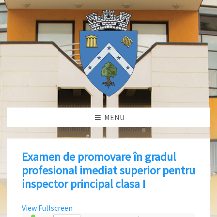
MENU
Examen de promovare în gradul
profesional imediat superior pentru
inspector principal clasa I
View Fullscreen