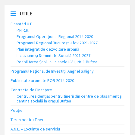
UTILE
Finanțări U.E.
P.N.R.R.
Programul Operațional Regional 2014-2020
Programul Regional București-Ilfov 2021-2027
Plan integrat de dezvoltare urbană
Incluziune și Demnitate Socială 2021-2027
Reabilitarea Școlii cu clasele I-VIII, Nr. 1 Buftea
Programul Național de Investiții Anghel Saligny
Publicitate proiecte POR 2014-2020
Contracte de Finanțare
Centrul rezidențial pentru tinerii din centre de plasament și
cantină socială în orașul Buftea
Petiție
Teren pentru Tineri
A.N.L. – Locuinţe de serviciu