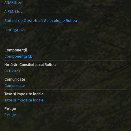
ANAF Ilfov
A.P.M. Ilfov
Spitalul de Obstetrică-Ginecologie Buftea
fiipregatit.ro
Componență
Componență CL
Hotărâri Consiliul Local Buftea
HCL 2023
Comunicate
Comunicate
Taxe și impozite locale
Taxe și impozite locale
Petiție
Petiție