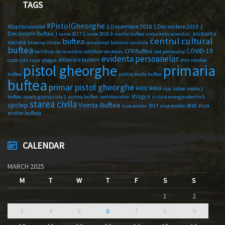
TAGS
#PistolGheorghe
#faptenuvorbe
1 Decembrie 2018
1 Decembrie 2019
1
Decembrie Buftea
asistenta
1 iunie 2017
1 iunie 2018
8 martie buftea
anduranta ecvestra\
centrul cultural
buftea
sociala
biserica studio
campionat balcanic
canicula
buftea
COVID-19
CFR Buftea
certificat de casatorie
certificat de deces
cod portocaliu
evidenta persoanelor
eliberare buletin
cupa csta
cupa shagya
mos nicolae
primaria
pistol gheorghe
buftea
politia locala buftea
buftea
primar pistol gheorghe
R402
R469
raja
sabie
scoala 1
shagya
buftea
scoala gimnaziala 1
scrima buftea
semimaraton
sistare energie electrică
starea civila
spclep
Vointa Buftea
ziua
ziua eroilor 2017
ziua eroilor 2018
eroilor buftea
CALENDAR
MARCH 2025
M
T
W
T
F
S
S
1
2
3
4
5
6
7
8
9