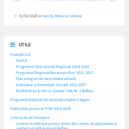
31/03/2025
in
functii
,
Resurse Umane
UTILE
Finanțări U.E.
P.N.R.R.
Programul Operațional Regional 2014-2020
Programul Regional București-Ilfov 2021-2027
Plan integrat de dezvoltare urbană
Incluziune și Demnitate Socială 2021-2027
Reabilitarea Școlii cu clasele I-VIII, Nr. 1 Buftea
Programul Național de Investiții Anghel Saligny
Publicitate proiecte POR 2014-2020
Contracte de Finanțare
Centrul rezidențial pentru tinerii din centre de plasament și
cantină socială în orașul Buftea