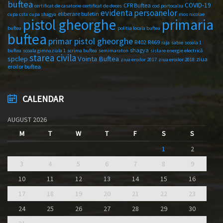
buftea
COVID-19
CFR Buftea
certificat de casatorie
certificat de deces
cod portocaliu
evidenta persoanelor
eliberare buletin
cupa csta
cupa shagya
mos nicolae
primaria
pistol gheorghe
buftea
politia locala buftea
buftea
primar pistol gheorghe
R402
R469
raja
sabie
scoala 1
shagya
buftea
scoala gimnaziala 1
scrima buftea
semimaraton
sistare energie electrică
starea civila
spclep
Vointa Buftea
ziua
ziua eroilor 2017
ziua eroilor 2018
eroilor buftea
CALENDAR
AUGUST 2026
M
T
W
T
F
S
S
1
2
3
4
5
6
7
8
9
10
11
12
13
14
15
16
17
18
19
20
21
22
23
24
25
26
27
28
29
30