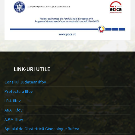
LINK-URI UTILE
Consiliul Județean Ilfov
Prefectura Ilfov
I.P.J. Ilfov
ANAF Ilfov
A.P.M. Ilfov
Spitalul de Obstetrică-Ginecologie Buftea