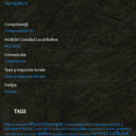
fiipregatit.ro
Componență
Componență CL
Hotărâri Consiliul Local Buftea
HCL 2023
Comunicate
Comunicate
Taxe și impozite locale
Taxe și impozite locale
Petiție
Petiție
TAGS
#PistolGheorghe
#faptenuvorbe
1 Decembrie 2018
1 Decembrie 2019
1
Decembrie Buftea
asistenta
1 iunie 2017
1 iunie 2018
8 martie buftea
anduranta ecvestra\
centrul cultural
buftea
sociala
biserica studio
campionat balcanic
canicula