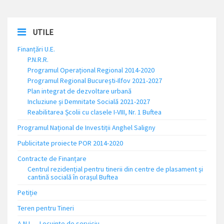
UTILE
Finanțări U.E.
P.N.R.R.
Programul Operațional Regional 2014-2020
Programul Regional București-Ilfov 2021-2027
Plan integrat de dezvoltare urbană
Incluziune și Demnitate Socială 2021-2027
Reabilitarea Școlii cu clasele I-VIII, Nr. 1 Buftea
Programul Național de Investiții Anghel Saligny
Publicitate proiecte POR 2014-2020
Contracte de Finanțare
Centrul rezidențial pentru tinerii din centre de plasament și
cantină socială în orașul Buftea
Petiție
Teren pentru Tineri
A.N.L. – Locuinţe de serviciu