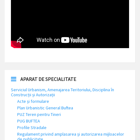
APARAT DE SPECIALITATE
Serviciul Urbanism, Amenajarea Teritoriului, Disciplina în
Construcții și Autorizații
Acte și formulare
Plan Urbanistic General Buftea
PUZ Teren pentru Tineri
PUG BUFTEA
Profile Stradale
Regulament privind amplasarea și autorizarea mijloacelor
de publicitate