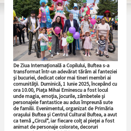
De Ziua Internațională a Copilului, Buftea s-a
transformat într-un adevărat tărâm al fanteziei
și bucuriei, dedicat celor mai tineri membri ai
comunității. Duminică, 1 Iunie 2025, începând cu
ora 10.00, Piața Mihai Eminescu a fost locul
unde magia, emoția, jocurile, zâmbetele și
personajele fantastice au adus împreună sute
de familii. Evenimentul, organizat de Primăria
orașului Buftea și Centrul Cultural Buftea, a avut
ca temă „Circul”, iar fiecare colț al pieței a fost
animat de personaje colorate, decoruri