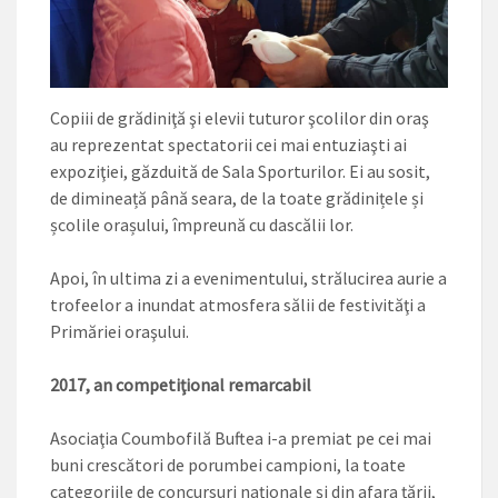
Copiii de grădiniţă şi elevii tuturor şcolilor din oraş
au reprezentat spectatorii cei mai entuziaşti ai
expoziţiei, găzduită de Sala Sporturilor. Ei au sosit,
de dimineață până seara, de la toate grădinițele și
școlile ora­șului, împreună cu dascălii lor.
Apoi, în ultima zi a evenimentului, strălucirea aurie a
trofeelor a inundat atmosfera sălii de festivităţi a
Primăriei oraşului.
2017, an competiţional remarcabil
Asociaţia Coumbofilă Buftea i-a premiat pe cei mai
buni crescători de porumbei campioni, la toate
categoriile de concursuri naţionale şi din afara ţării,