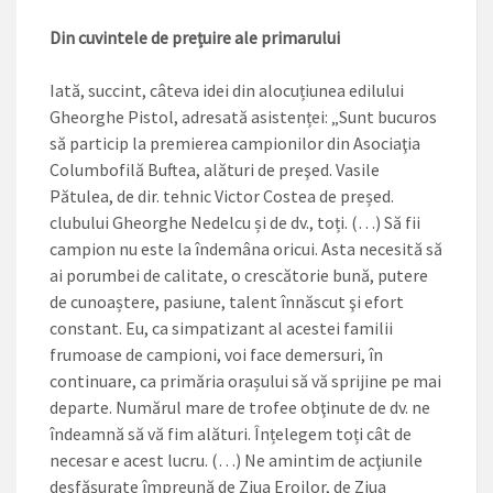
Din cuvintele de prețuire ale primarului
Iată, succint, câteva idei din alocuțiunea edilului
Gheorghe Pistol, adresată asistenței: „Sunt bucuros
să particip la premierea campionilor din Asociaţia
Columbofilă Buftea, alături de preşed. Vasile
Pătulea, de dir. tehnic Victor Costea de președ.
clubului Gheorghe Nedelcu și de dv., toți. (…) Să fii
campion nu este la îndemâna oricui. Asta necesită să
ai porumbei de calitate, o crescătorie bună, putere
de cunoaștere, pasiune, talent înnăscut şi efort
constant. Eu, ca simpatizant al acestei familii
frumoase de campioni, voi face demersuri, în
continuare, ca primăria orașului să vă sprijine pe mai
departe. Numărul mare de trofee obţinute de dv. ne
îndeamnă să vă fim alături. Înțelegem toți cât de
necesar e acest lucru. (…) Ne amintim de acţiunile
desfăşurate împreună de Ziua Eroilor, de Ziua