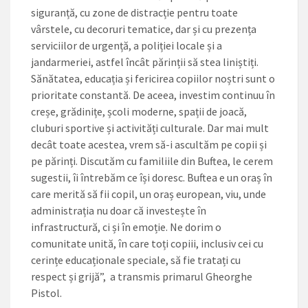
siguranță, cu zone de distracție pentru toate
vârstele, cu decoruri tematice, dar și cu prezența
serviciilor de urgență, a poliției locale și a
jandarmeriei, astfel încât părinții să stea liniștiți.
Sănătatea, educația și fericirea copiilor noștri sunt o
prioritate constantă. De aceea, investim continuu în
creșe, grădinițe, școli moderne, spații de joacă,
cluburi sportive și activități culturale. Dar mai mult
decât toate acestea, vrem ­să-i ascultăm pe copii și
pe părinți. Discutăm cu familiile din Buftea, le cerem
sugestii, îi întrebăm ce își doresc. Buftea e un oraș în
care merită să fii copil, un oraș european, viu, unde
administrația nu doar că investește în
infrastructură, ci și în emoție. Ne dorim o
comunitate unită, în care toți copiii, inclusiv cei cu
cerințe educaționale speciale, să fie tratați cu
respect și grijă”, a transmis primarul Gheorghe
Pistol.