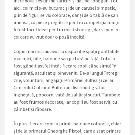
între două sesiuni de sărituri și dat pe tobogan. Tot
aici, cei mici s-au bucurat și de un carusel simpatic,
plin de figurine viu colorate, dar și de o tablă de șah
imensă, cu piese pregătite pentru competiția minții.
A fost locul ideal pentru micii strategi, dar și pentru
cei care au vrut doar o poză inedită.
Copiii mai mici au avut la dispoziție spații gonflabile
mai mici, bile, baloane sau pictură pe față. Totul a
fost gândit astfel încât fiecare copil să se simtă în
siguranță, ascultat și binevenit. ­De-a lungul întregii
zile, voluntarii, angajații Primăriei Buftea și cei ai
Centrului Cultural Buftea au distribuit gratuit
înghețată, popcorn, vată de zahăr și sucuri. Tarabele
au fost frumos decorate, iar copiii au fost serviți cu
zâmbet și răbdare.
În plus, fiecare copil a primit baloane colorate, chiar
și de la primarul Gheorghe Pistol, care a stat printre