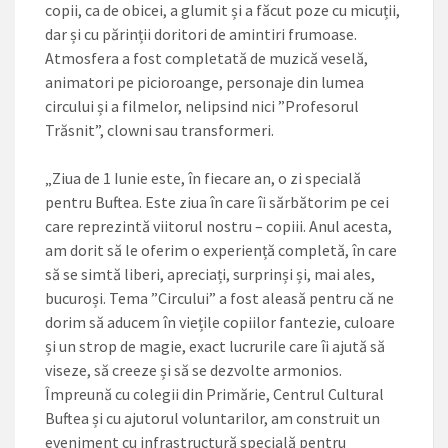
copii, ca de obicei, a glumit și a făcut poze cu micuții,
dar și cu părinții doritori de amintiri frumoase.
Atmosfera a fost completată de muzică veselă,
animatori pe picioroange, personaje din lumea
circului și a filmelor, nelipsind nici ”Profesorul
Trăsnit”, clowni sau transformeri.
„Ziua de 1 Iunie este, în fiecare an, o zi specială
pentru Buftea. Este ziua în care îi sărbătorim pe cei
care reprezintă viitorul nostru – copiii. Anul acesta,
am dorit să le oferim o experiență completă, în care
să se simtă liberi, apreciați, surprinși și, mai ales,
bucuroși. Tema ”Circului” a fost aleasă pentru că ne
dorim să aducem în viețile copiilor fantezie, culoare
și un strop de magie, exact lucrurile care îi ajută să
viseze, să creeze și să se dezvolte armonios.
Împreună cu colegii din Primărie, Centrul Cultural
Buftea și cu ajutorul voluntarilor, am construit un
eveniment cu infrastructură specială pentru