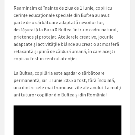
Reamintim că înainte de ziua de 1 Iunie, copiii cu
cerințe educaționale speciale din Buftea au avut
parte de o sărbătoare adaptată nevoilor lor,
desfășurată la Baza 0 Buftea, într-un cadru natural,
prietenos și protejat. Atelierele creative, jocurile
adaptate și activitățile blânde au creat o atmosferă
relaxantă și plină de căldură umană, în care acești
copii au fost în centrul atenției.
La Buftea, copilăria este așadar o sărbătoare
permanentă, iar 1 Iunie 2025 a fost, fără îndoială,
una dintre cele mai frumoase zile ale anului. La mulți
ani tuturor copiilor din Buftea și din România!