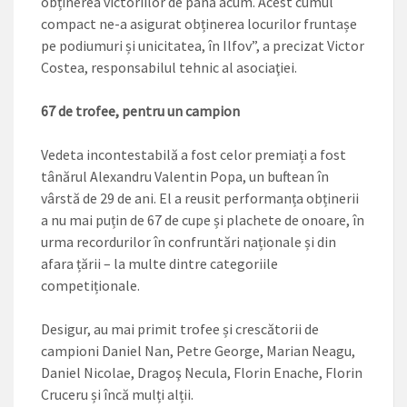
obținerea victoriilor de până acum. Acest cumul
compact ne-a asigurat obținerea locurilor fruntașe
pe podiumuri și unicitatea, în Ilfov”, a precizat Victor
Costea, responsabilul tehnic al asociaţiei.
67 de trofee, pentru un campion
Vedeta incontestabilă a fost celor premiați a fost
tânărul Alexandru Valentin Popa, un buftean în
vârstă de 29 de ani. El a reusit performanța obținerii
a nu mai puțin de 67 de cupe și plachete de onoare, în
urma recordurilor în confruntări naționale și din
afara țării – la multe dintre categoriile
competiționale.
Desigur, au mai primit trofee și crescătorii de
campioni Daniel Nan, Petre George, Marian Neagu,
Daniel Nicolae, Dragoş Necula, Florin Enache, Florin
Cruceru și încă mulți alții.