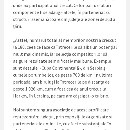
unde au participat anul trecut. Celor patru cluburi
componente li se adaugă altele, în parteneriat cu
structuri asemănătoare din judeţe ale zonei de sud a
ţării.
„Astfel, numărul total al membrilor noştri a crescut
la 180, ceea ce face ca întrecerile să aibă un potenţial
mult mai dinamic, iar selecţia competitorilor să
asigure rezultate semnificativ mai bune. Exemple
sunt destule: «Cupa Continentală», din Serbia și
cursele porumbeilor, de peste 700 de km. În ultima
perioadă, am biruit și la întrecerile pe distanța de
peste 1.020 km, cum a fost cea de anul trecut la
Harkov, în Ucraina, pe care am câștigat-o cu brio.
Noi suntem singura asociaţie de acest profil care
reprezentăm județul, prin expoziţiile organizate și
parteneriatele amintite, cu efecte substanțiale în