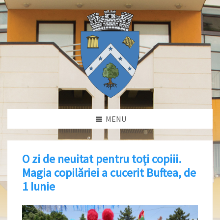
MENU
O zi de neuitat pentru toți copiii.
Magia copilăriei a cucerit Buftea, de
1 Iunie