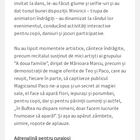
invitat la dans, ­le-au făcut glume și selfie-uri și au
dat tonul bunei dispoziții. Miniricii – trupa de
animatori îndrăgiți – au dinamizat la rândul lor
evenimentul, conducând activități interactive
pentru copii, dansuri și jocuri participative.
Nu au lipsit momentele artistice, cântece îndrăgite,
precum recitalul susținut de mici artiști ai grupului
”A doua familie”, dirijat de Mărioara Marcu, precum și
demonstrații de magie oferite de Teo și Paco, care au
reușit, fiecare în parte, să captiveze publicul.
Magicianul Paco ne-a spus și un secret al magiei
sale, el face să apară flori, iepurași și porumbei,
pentru copii, dar și pentru părinții cuminți și astfel,
„în Buftea nu dispare nimeni, doar facem lucrurile
frumoase să apară!”. Și așa au apărut zâmbete,
uimire, ropote de aplauze.
Adrenalină pentru curajoși