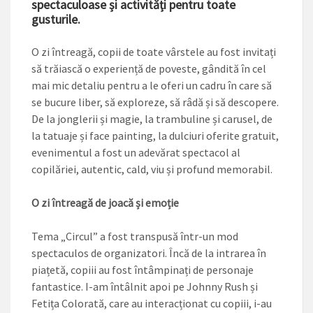
spectaculoase și activități pentru toate
gusturile.
O zi întreagă, copii de toate vârstele au fost invitați
să trăiască o experiență de poveste, gândită în cel
mai mic detaliu pentru a le oferi un cadru în care să
se bucure liber, să exploreze, să râdă și să descopere.
De la jonglerii și magie, la trambuline și carusel, de
la tatuaje și face painting, la dulciuri oferite gratuit,
evenimentul a fost un adevărat spectacol al
copilăriei, autentic, cald, viu și profund memorabil.
O zi întreagă de joacă și emoție
Tema „Circul” a fost transpusă într-un mod
spectaculos de organizatori. Încă de la intrarea în
piațetă, copiii au fost întâmpinați de personaje
fantastice. I-am întâlnit apoi pe Johnny Rush și
Fetița Colorată, care au interacționat cu copiii, i-au