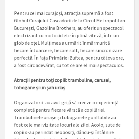
Pentru cei mai curajoși, atracția supremă a fost
Globul Curajului. Cascadorii de la Circul Metropolitan
București, Gazoline Brothers, au oferit un spectacol
electrizant cu motociclete în plină viteză, într-un
glob de oțel. Mulțimea a urmărit înmărmurită
fiecare întoarcere, fiecare salt, fiecare sincronizare
perfectă. În fața Primăriei Buftea, pentru câteva ore,
a fost circ adevărat, cu tot ce are el mai spectaculos.
Atracții pentru toți copiii: trambuline, carusel,
tobogane și un șah uriaș
Organizatorii au avut grijă să creeze o experiență
completă pentru fiecare vârstă a copilăriei.
Trambulinele uriașe și toboganele gonflabile au
fost cele mai vizitate locuri ale zilei. Acolo, sute de
copii s-au perindat neobosiți, ­dându-și întâlnire