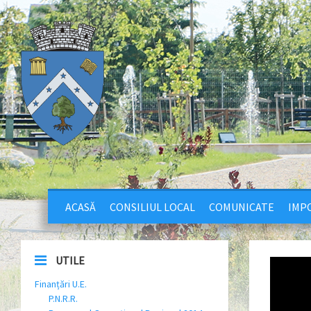
ACASĂ
CONSILIUL LOCAL
COMUNICATE
IMPO
UTILE
Finanțări U.E.
P.N.R.R.