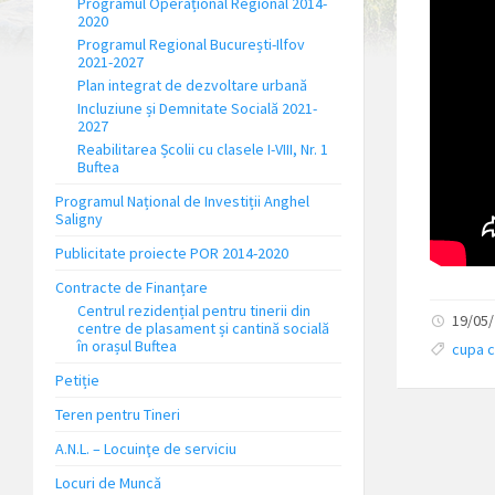
Programul Operațional Regional 2014-
2020
Programul Regional București-Ilfov
2021-2027
Plan integrat de dezvoltare urbană
Incluziune și Demnitate Socială 2021-
2027
Reabilitarea Școlii cu clasele I-VIII, Nr. 1
Buftea
Programul Național de Investiții Anghel
Saligny
Publicitate proiecte POR 2014-2020
Contracte de Finanțare
Centrul rezidențial pentru tinerii din
19/05/
centre de plasament și cantină socială
în orașul Buftea
cupa c
Petiție
Teren pentru Tineri
A.N.L. – Locuinţe de serviciu
Locuri de Muncă