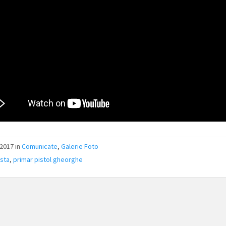
2017 in
Comunicate
,
Galerie Foto
sta
,
primar pistol gheorghe