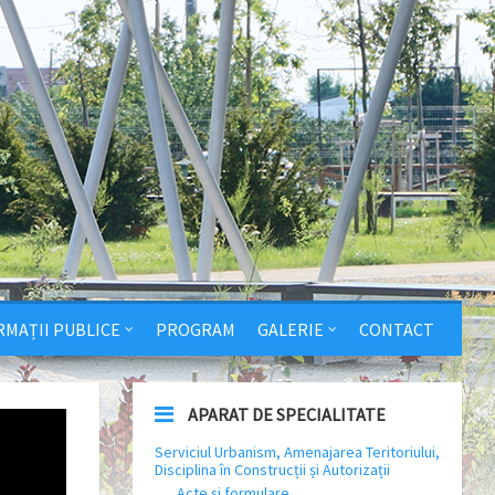
RMAȚII PUBLICE
PROGRAM
GALERIE
CONTACT
APARAT DE SPECIALITATE
Serviciul Urbanism, Amenajarea Teritoriului,
Disciplina în Construcții și Autorizații
Acte și formulare