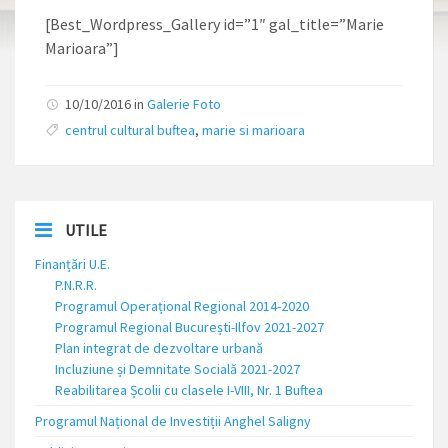
[Best_Wordpress_Gallery id=”1″ gal_title=”Marie
Marioara”]
10/10/2016 in
Galerie Foto
centrul cultural buftea
,
marie si marioara
UTILE
Finanțări U.E.
P.N.R.R.
Programul Operațional Regional 2014-2020
Programul Regional București-Ilfov 2021-2027
Plan integrat de dezvoltare urbană
Incluziune și Demnitate Socială 2021-2027
Reabilitarea Școlii cu clasele I-VIII, Nr. 1 Buftea
Programul Național de Investiții Anghel Saligny