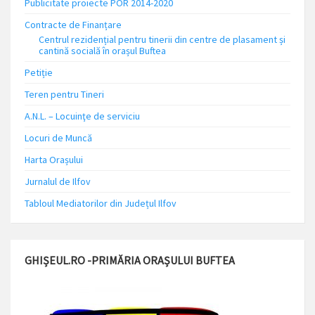
Publicitate proiecte POR 2014-2020
Contracte de Finanțare
Centrul rezidențial pentru tinerii din centre de plasament și
cantină socială în orașul Buftea
Petiție
Teren pentru Tineri
A.N.L. – Locuinţe de serviciu
Locuri de Muncă
Harta Orașului
Jurnalul de Ilfov
Tabloul Mediatorilor din Județul Ilfov
GHIȘEUL.RO -PRIMĂRIA ORAȘULUI BUFTEA