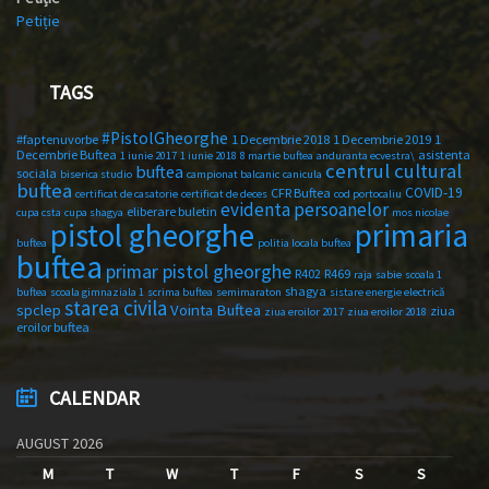
Petiție
TAGS
#PistolGheorghe
#faptenuvorbe
1 Decembrie 2018
1 Decembrie 2019
1
Decembrie Buftea
asistenta
1 iunie 2017
1 iunie 2018
8 martie buftea
anduranta ecvestra\
centrul cultural
buftea
sociala
biserica studio
campionat balcanic
canicula
buftea
COVID-19
CFR Buftea
certificat de casatorie
certificat de deces
cod portocaliu
evidenta persoanelor
eliberare buletin
cupa csta
cupa shagya
mos nicolae
primaria
pistol gheorghe
buftea
politia locala buftea
buftea
primar pistol gheorghe
R402
R469
raja
sabie
scoala 1
shagya
buftea
scoala gimnaziala 1
scrima buftea
semimaraton
sistare energie electrică
starea civila
spclep
Vointa Buftea
ziua
ziua eroilor 2017
ziua eroilor 2018
eroilor buftea
CALENDAR
AUGUST 2026
M
T
W
T
F
S
S