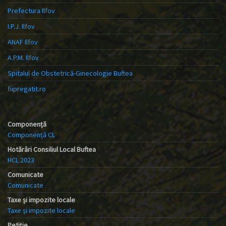
Prefectura Ilfov
I.P.J. Ilfov
ANAF Ilfov
A.P.M. Ilfov
Spitalul de Obstetrică-Ginecologie Buftea
fiipregatit.ro
Componență
Componență CL
Hotărâri Consiliul Local Buftea
HCL 2023
Comunicate
Comunicate
Taxe și impozite locale
Taxe și impozite locale
Petiție