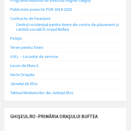
Programul Național de Investiții Anghel Saligny
Publicitate proiecte POR 2014-2020
Contracte de Finanțare
Centrul rezidențial pentru tinerii din centre de plasament și
cantină socială în orașul Buftea
Petiție
Teren pentru Tineri
A.N.L. – Locuinţe de serviciu
Locuri de Muncă
Harta Orașului
Jurnalul de Ilfov
Tabloul Mediatorilor din Județul Ilfov
GHIȘEUL.RO -PRIMĂRIA ORAȘULUI BUFTEA