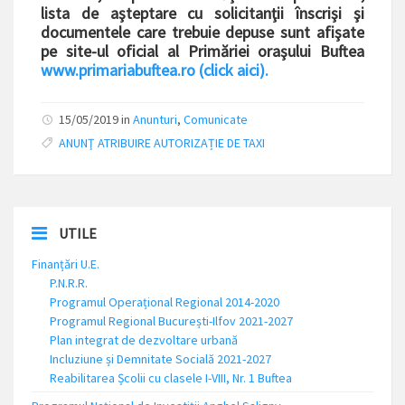
lista de aşteptare cu solicitanţii înscrişi şi
documentele care trebuie depuse sunt afişate
pe site-ul oficial al Primăriei oraşului Buftea
www.primariabuftea.ro (click aici).
15/05/2019 in
Anunturi
,
Comunicate
ANUNŢ ATRIBUIRE AUTORIZAȚIE DE TAXI
UTILE
Finanțări U.E.
P.N.R.R.
Programul Operațional Regional 2014-2020
Programul Regional București-Ilfov 2021-2027
Plan integrat de dezvoltare urbană
Incluziune și Demnitate Socială 2021-2027
Reabilitarea Școlii cu clasele I-VIII, Nr. 1 Buftea