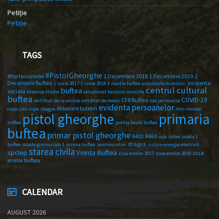
Petiție
Petiție
TAGS
#PistolGheorghe
#faptenuvorbe
1 Decembrie 2018
1 Decembrie 2019
1
Decembrie Buftea
asistenta
1 iunie 2017
1 iunie 2018
8 martie buftea
anduranta ecvestra\
centrul cultural
buftea
sociala
biserica studio
campionat balcanic
canicula
buftea
COVID-19
CFR Buftea
certificat de casatorie
certificat de deces
cod portocaliu
evidenta persoanelor
eliberare buletin
cupa csta
cupa shagya
mos nicolae
primaria
pistol gheorghe
buftea
politia locala buftea
buftea
primar pistol gheorghe
R402
R469
raja
sabie
scoala 1
shagya
buftea
scoala gimnaziala 1
scrima buftea
semimaraton
sistare energie electrică
starea civila
spclep
Vointa Buftea
ziua
ziua eroilor 2017
ziua eroilor 2018
eroilor buftea
CALENDAR
AUGUST 2026