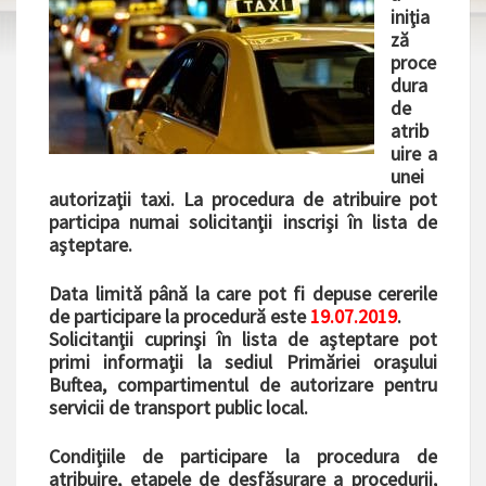
iniţia
ză
proce
dura
de
atrib
uire a
unei
autorizaţii taxi. La procedura de atribuire pot
participa numai solicitanţii inscrişi în lista de
aşteptare.
Data limită până la care pot fi depuse cererile
de participare la procedură este
19.07.2019
.
Solicitanţii cuprinşi în lista de aşteptare pot
primi informaţii la sediul Primăriei oraşului
Buftea, compartimentul de autorizare pentru
servicii de transport public local.
Condiţiile de participare la procedura de
atribuire, etapele de desfăşurare a procedurii,