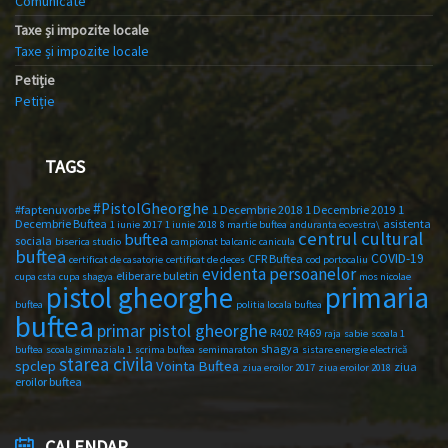
Comunicate
Taxe și impozite locale
Taxe și impozite locale
Petiție
Petiție
TAGS
#PistolGheorghe
#faptenuvorbe
1 Decembrie 2018
1 Decembrie 2019
1
Decembrie Buftea
asistenta
1 iunie 2017
1 iunie 2018
8 martie buftea
anduranta ecvestra\
centrul cultural
buftea
sociala
biserica studio
campionat balcanic
canicula
buftea
COVID-19
CFR Buftea
certificat de casatorie
certificat de deces
cod portocaliu
evidenta persoanelor
eliberare buletin
cupa csta
cupa shagya
mos nicolae
primaria
pistol gheorghe
buftea
politia locala buftea
buftea
primar pistol gheorghe
R402
R469
raja
sabie
scoala 1
shagya
buftea
scoala gimnaziala 1
scrima buftea
semimaraton
sistare energie electrică
starea civila
spclep
Vointa Buftea
ziua
ziua eroilor 2017
ziua eroilor 2018
eroilor buftea
CALENDAR