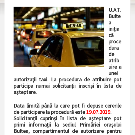
U.A.T.
Bufte
a
iniţia
ză
proce
dura
de
atrib
uire a
unei
autorizaţii taxi. La procedura de atribuire pot
participa numai solicitanţii inscrişi în lista de
aşteptare.
Data limită până la care pot fi depuse cererile
de participare la procedură este
19.07.2019
.
Solicitanţii cuprinşi în lista de aşteptare pot
primi informaţii la sediul Primăriei oraşului
Buftea, compartimentul de autorizare pentru