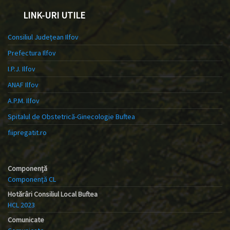
LINK-URI UTILE
Consiliul Județean Ilfov
Prefectura Ilfov
I.P.J. Ilfov
ANAF Ilfov
A.P.M. Ilfov
Spitalul de Obstetrică-Ginecologie Buftea
fiipregatit.ro
Componență
Componență CL
Hotărâri Consiliul Local Buftea
HCL 2023
Comunicate