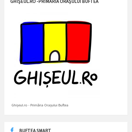
GHIȘEUL.RO -PRIMĂRIA ORAȘULUI BUFTEA
Ghișeul.ro - Primăria Orașului Buftea
BUFTEA SMART