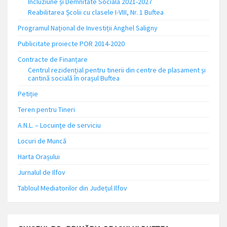
Incluziune și Demnitate Socială 2021-2027
Reabilitarea Școlii cu clasele I-VIII, Nr. 1 Buftea
Programul Național de Investiții Anghel Saligny
Publicitate proiecte POR 2014-2020
Contracte de Finanțare
Centrul rezidențial pentru tinerii din centre de plasament și
cantină socială în orașul Buftea
Petiție
Teren pentru Tineri
A.N.L. – Locuinţe de serviciu
Locuri de Muncă
Harta Orașului
Jurnalul de Ilfov
Tabloul Mediatorilor din Județul Ilfov