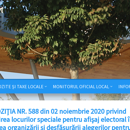
ZITE ȘI TAXE LOCALE
MONITORUL OFICIAL LOCAL
INFO
ZIŢIA NR. 588 din 02 noiembrie 2020 privind
irea locurilor speciale pentru afişaj electoral 
a organizării şi desfăşurării alegerilor pentr