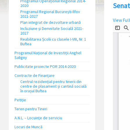
Programul Operațional Regional 2014-
Senat
2020
Programul Regional București-Ilfov
2021-2027
View Ful
Plan integrat de dezvoltare urbană
Incluziune și Demnitate Socială 2021-
2027
Reabilitarea Școlii cu clasele I-VIII, Nr. 1
Buftea
Programul Național de Investiții Anghel
Saligny
Publicitate proiecte POR 2014-2020
Contracte de Finanțare
Centrul rezidențial pentru tinerii din
centre de plasament și cantină socială
în orașul Buftea
Petiție
Teren pentru Tineri
A.N.L. – Locuinţe de serviciu
Locuri de Muncă