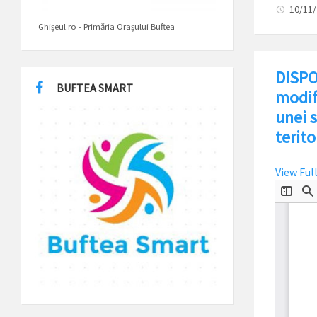
10/11
Ghișeul.ro - Primăria Orașului Buftea
DISPO
BUFTEA SMART
modifi
unei s
terito
View Ful