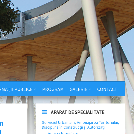
RMAȚII PUBLICE
PROGRAM
GALERIE
CONTACT
APARAT DE SPECIALITATE
în
Serviciul Urbanism, Amenajarea Teritoriului,
Disciplina în Construcții și Autorizații
u
Acte și formulare