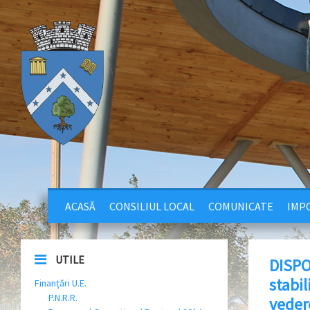
ACASĂ
CONSILIUL LOCAL
COMUNICATE
IMPO
UTILE
DISPO
stabil
Finanțări U.E.
P.N.R.R.
vedere