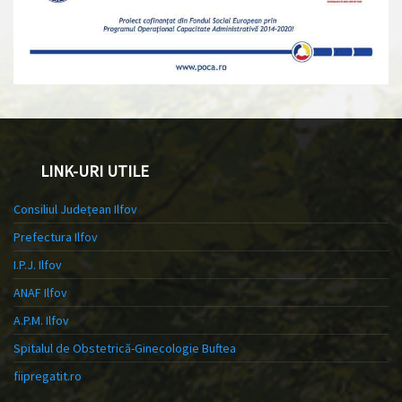
LINK-URI UTILE
Consiliul Județean Ilfov
Prefectura Ilfov
I.P.J. Ilfov
ANAF Ilfov
A.P.M. Ilfov
Spitalul de Obstetrică-Ginecologie Buftea
fiipregatit.ro