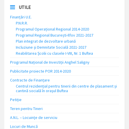
UTILE
Finanțări U.E.
P.N.R.R.
Programul Operațional Regional 2014-2020
Programul Regional București-Ilfov 2021-2027
Plan integrat de dezvoltare urbană
Incluziune și Demnitate Socială 2021-2027
Reabilitarea Școlii cu clasele I-VIII, Nr. 1 Buftea
Programul Național de Investiții Anghel Saligny
Publicitate proiecte POR 2014-2020
Contracte de Finanțare
Centrul rezidențial pentru tinerii din centre de plasament și
cantină socială în orașul Buftea
Petiție
Teren pentru Tineri
A.N.L. – Locuinţe de serviciu
Locuri de Muncă