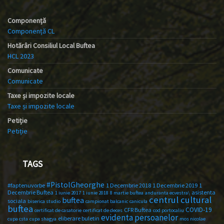
Componență
Componență CL
Hotărâri Consiliul Local Buftea
HCL 2023
Comunicate
Comunicate
Taxe și impozite locale
Taxe și impozite locale
Petiție
Petiție
TAGS
#PistolGheorghe
#faptenuvorbe
1 Decembrie 2018
1 Decembrie 2019
1
Decembrie Buftea
asistenta
1 iunie 2017
1 iunie 2018
8 martie buftea
anduranta ecvestra\
centrul cultural
buftea
sociala
biserica studio
campionat balcanic
canicula
buftea
COVID-19
CFR Buftea
certificat de casatorie
certificat de deces
cod portocaliu
evidenta persoanelor
eliberare buletin
cupa csta
cupa shagya
mos nicolae