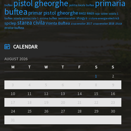
primaria
pistol gheorghe
buftea
politia locala buftea
buftea
primar pistol gheorghe
R402
R469
raja
sabie
scoala 1
shagya
buftea
scoala gimnaziala 1
scrima buftea
semimaraton
sistare energie electrică
starea civila
spclep
Vointa Buftea
ziua
ziua eroilor 2017
ziua eroilor 2018
eroilor buftea
CALENDAR
AUGUST 2026
M
T
W
T
F
S
S
1
2
3
4
5
6
7
8
9
10
11
12
13
14
15
16
17
18
19
20
21
22
23
24
25
26
27
28
29
30
31