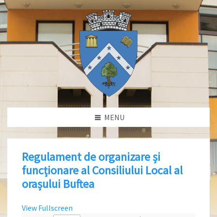
MENU
Regulament de organizare și
funcționare al Consiliului Local al
orașului Buftea
View Fullscreen