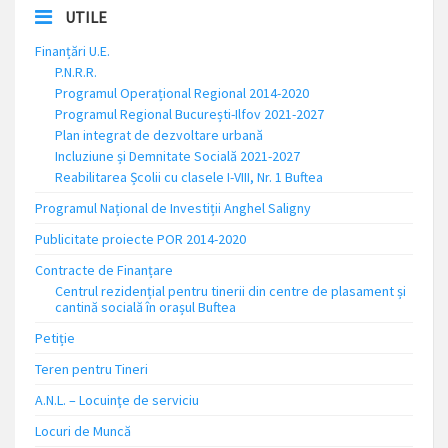
UTILE
Finanțări U.E.
P.N.R.R.
Programul Operațional Regional 2014-2020
Programul Regional București-Ilfov 2021-2027
Plan integrat de dezvoltare urbană
Incluziune și Demnitate Socială 2021-2027
Reabilitarea Școlii cu clasele I-VIII, Nr. 1 Buftea
Programul Național de Investiții Anghel Saligny
Publicitate proiecte POR 2014-2020
Contracte de Finanțare
Centrul rezidențial pentru tinerii din centre de plasament și
cantină socială în orașul Buftea
Petiție
Teren pentru Tineri
A.N.L. – Locuinţe de serviciu
Locuri de Muncă