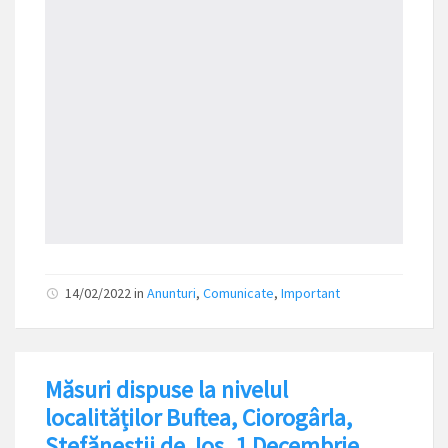
14/02/2022
in
Anunturi
,
Comunicate
,
Important
Măsuri dispuse la nivelul
localităților Buftea, Ciorogârla,
Ștefăneștii de Jos, 1 Decembrie,