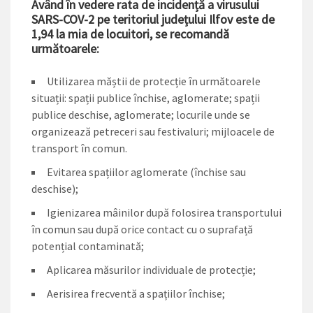
Având în vedere rata de incidență a virusului
SARS-COV-2 pe teritoriul județului Ilfov este de
1,94 la mia de locuitori, se recomandă
următoarele:
Utilizarea măștii de protecție în următoarele
situații: spații publice închise, aglomerate; spații
publice deschise, aglomerate; locurile unde se
organizează petreceri sau festivaluri; mijloacele de
transport în comun.
Evitarea spațiilor aglomerate (închise sau
deschise);
Igienizarea mâinilor după folosirea transportului
în comun sau după orice contact cu o suprafață
potențial contaminată;
Aplicarea măsurilor individuale de protecție;
Aerisirea frecventă a spațiilor închise;