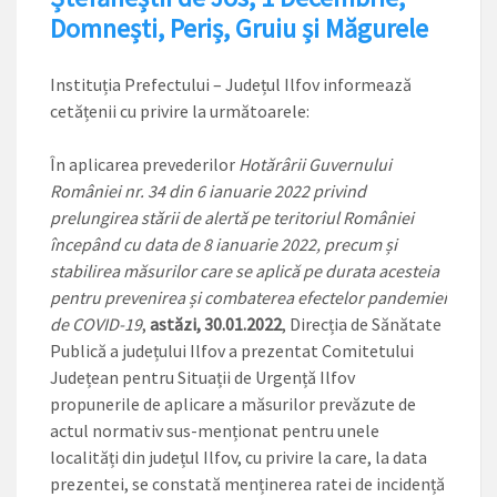
Domnești, Periș, Gruiu și Măgurele
Instituția Prefectului – Județul Ilfov informează
cetățenii cu privire la următoarele:
În aplicarea prevederilor
Hotărârii Guvernului
României nr. 34 din 6 ianuarie 2022 privind
prelungirea stării de alertă pe teritoriul României
începând cu data de 8 ianuarie 2022, precum și
stabilirea măsurilor care se aplică pe durata acesteia
pentru prevenirea și combaterea efectelor pandemiei
de COVID-19
,
astăzi, 30.01.2022
, Direcția de Sănătate
Publică a județului Ilfov a prezentat Comitetului
Județean pentru Situații de Urgență Ilfov
propunerile de aplicare a măsurilor prevăzute de
actul normativ sus-menționat pentru unele
localități din județul Ilfov, cu privire la care, la data
prezentei, se constată menținerea ratei de incidență