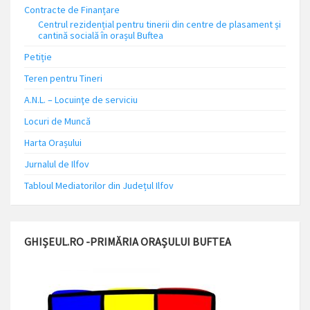
Contracte de Finanțare
Centrul rezidențial pentru tinerii din centre de plasament și
cantină socială în orașul Buftea
Petiție
Teren pentru Tineri
A.N.L. – Locuinţe de serviciu
Locuri de Muncă
Harta Orașului
Jurnalul de Ilfov
Tabloul Mediatorilor din Județul Ilfov
GHIȘEUL.RO -PRIMĂRIA ORAȘULUI BUFTEA