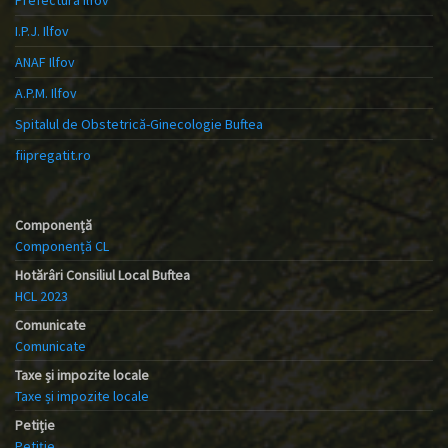
I.P.J. Ilfov
ANAF Ilfov
A.P.M. Ilfov
Spitalul de Obstetrică-Ginecologie Buftea
fiipregatit.ro
Componență
Componență CL
Hotărâri Consiliul Local Buftea
HCL 2023
Comunicate
Comunicate
Taxe și impozite locale
Taxe și impozite locale
Petiție
Petiție