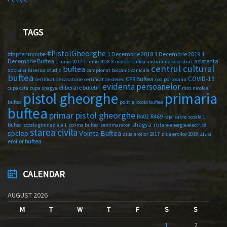
TAGS
#PistolGheorghe
#faptenuvorbe
1 Decembrie 2018
1 Decembrie 2019
1
Decembrie Buftea
asistenta
1 iunie 2017
1 iunie 2018
8 martie buftea
anduranta ecvestra\
centrul cultural
buftea
sociala
biserica studio
campionat balcanic
canicula
buftea
COVID-19
CFR Buftea
certificat de casatorie
certificat de deces
cod portocaliu
evidenta persoanelor
eliberare buletin
cupa csta
cupa shagya
mos nicolae
primaria
pistol gheorghe
buftea
politia locala buftea
buftea
primar pistol gheorghe
R402
R469
raja
sabie
scoala 1
shagya
buftea
scoala gimnaziala 1
scrima buftea
semimaraton
sistare energie electrică
starea civila
spclep
Vointa Buftea
ziua
ziua eroilor 2017
ziua eroilor 2018
eroilor buftea
CALENDAR
AUGUST 2026
M
T
W
T
F
S
S
1
2