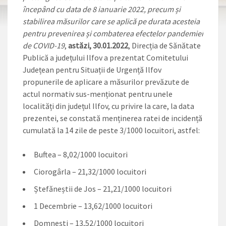
începând cu data de 8 ianuarie 2022, precum și
stabilirea măsurilor care se aplică pe durata acesteia
pentru prevenirea și combaterea efectelor pandemiei
de COVID-19
,
astăzi, 30.01.2022
, Direcția de Sănătate
Publică a județului Ilfov a prezentat Comitetului
Județean pentru Situații de Urgență Ilfov
propunerile de aplicare a măsurilor prevăzute de
actul normativ sus-menționat pentru unele
localități din județul Ilfov, cu privire la care, la data
prezentei, se constată menținerea ratei de incidență
cumulată la 14 zile de peste 3/1000 locuitori, astfel:
Buftea – 8,02/1000 locuitori
Ciorogârla – 21,32/1000 locuitori
Ștefăneștii de Jos – 21,21/1000 locuitori
1 Decembrie – 13,62/1000 locuitori
Domnești – 13,52/1000 locuitori