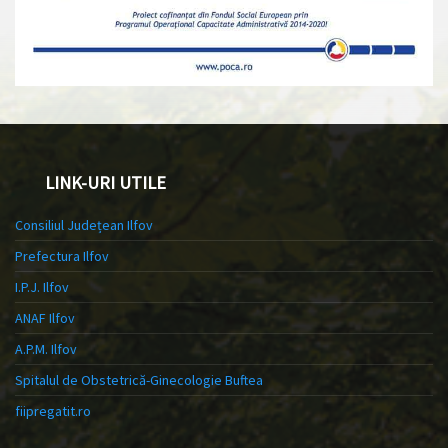
LINK-URI UTILE
Consiliul Județean Ilfov
Prefectura Ilfov
I.P.J. Ilfov
ANAF Ilfov
A.P.M. Ilfov
Spitalul de Obstetrică-Ginecologie Buftea
fiipregatit.ro