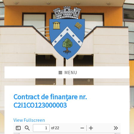
MENU
Contract de finanțare nr.
C2I1CO123000003
View Fullscreen