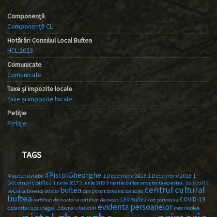
Componență
Componență CL
Hotărâri Consiliul Local Buftea
HCL 2023
Comunicate
Comunicate
Taxe și impozite locale
Taxe și impozite locale
Petiție
Petiție
TAGS
#PistolGheorghe
#faptenuvorbe
1 Decembrie 2018
1 Decembrie 2019
1
Decembrie Buftea
asistenta
1 iunie 2017
1 iunie 2018
8 martie buftea
anduranta ecvestra\
centrul cultural
buftea
sociala
biserica studio
campionat balcanic
canicula
buftea
COVID-19
CFR Buftea
certificat de casatorie
certificat de deces
cod portocaliu
evidenta persoanelor
eliberare buletin
cupa csta
cupa shagya
mos nicolae