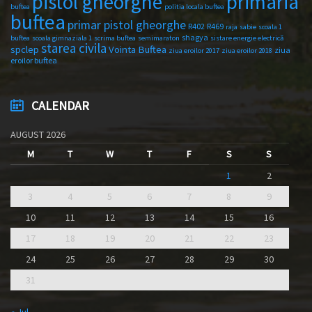
primaria
pistol gheorghe
buftea
politia locala buftea
buftea
primar pistol gheorghe
R402
R469
raja
sabie
scoala 1
shagya
buftea
scoala gimnaziala 1
scrima buftea
semimaraton
sistare energie electrică
starea civila
spclep
Vointa Buftea
ziua
ziua eroilor 2017
ziua eroilor 2018
eroilor buftea
CALENDAR
AUGUST 2026
M
T
W
T
F
S
S
1
2
3
4
5
6
7
8
9
10
11
12
13
14
15
16
17
18
19
20
21
22
23
24
25
26
27
28
29
30
31
« Jul