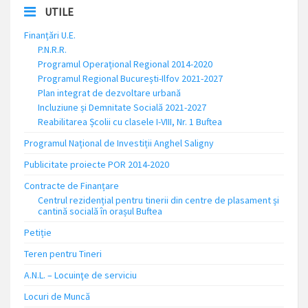
UTILE
Finanțări U.E.
P.N.R.R.
Programul Operațional Regional 2014-2020
Programul Regional București-Ilfov 2021-2027
Plan integrat de dezvoltare urbană
Incluziune și Demnitate Socială 2021-2027
Reabilitarea Școlii cu clasele I-VIII, Nr. 1 Buftea
Programul Național de Investiții Anghel Saligny
Publicitate proiecte POR 2014-2020
Contracte de Finanțare
Centrul rezidențial pentru tinerii din centre de plasament și
cantină socială în orașul Buftea
Petiție
Teren pentru Tineri
A.N.L. – Locuinţe de serviciu
Locuri de Muncă