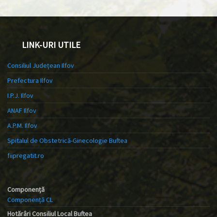
LINK-URI UTILE
Consiliul Județean Ilfov
Prefectura Ilfov
I.P.J. Ilfov
ANAF Ilfov
A.P.M. Ilfov
Spitalul de Obstetrică-Ginecologie Buftea
fiipregatit.ro
Componență
Componență CL
Hotărâri Consiliul Local Buftea