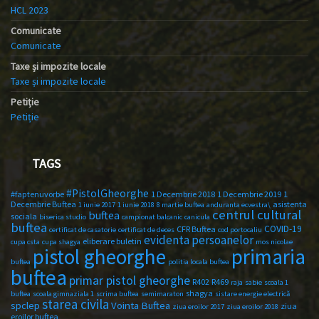
HCL 2023
Comunicate
Comunicate
Taxe și impozite locale
Taxe și impozite locale
Petiție
Petiție
TAGS
#PistolGheorghe
#faptenuvorbe
1 Decembrie 2018
1 Decembrie 2019
1
Decembrie Buftea
asistenta
1 iunie 2017
1 iunie 2018
8 martie buftea
anduranta ecvestra\
centrul cultural
buftea
sociala
biserica studio
campionat balcanic
canicula
buftea
COVID-19
CFR Buftea
certificat de casatorie
certificat de deces
cod portocaliu
evidenta persoanelor
eliberare buletin
cupa csta
cupa shagya
mos nicolae
primaria
pistol gheorghe
buftea
politia locala buftea
buftea
primar pistol gheorghe
R402
R469
raja
sabie
scoala 1
shagya
buftea
scoala gimnaziala 1
scrima buftea
semimaraton
sistare energie electrică
starea civila
spclep
Vointa Buftea
ziua
ziua eroilor 2017
ziua eroilor 2018
eroilor buftea