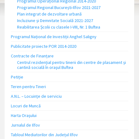
Programul Operațional Regional 2014-2020
Programul Regional București-Ilfov 2021-2027
Plan integrat de dezvoltare urbană
Incluziune și Demnitate Socială 2021-2027
Reabilitarea Școlii cu clasele I-VIII, Nr. 1 Buftea
Programul Național de Investiții Anghel Saligny
Publicitate proiecte POR 2014-2020
Contracte de Finanțare
Centrul rezidențial pentru tinerii din centre de plasament și
cantină socială în orașul Buftea
Petiție
Teren pentru Tineri
A.N.L. – Locuinţe de serviciu
Locuri de Muncă
Harta Orașului
Jurnalul de Ilfov
Tabloul Mediatorilor din Județul Ilfov