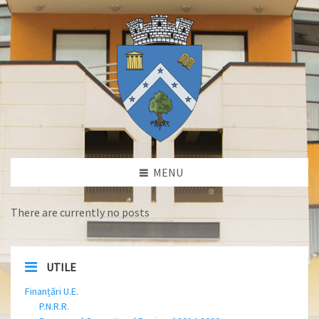
MENU
There are currently no posts
UTILE
Finanțări U.E.
P.N.R.R.