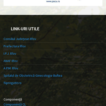
LINK-URI UTILE
Consiliul Județean Ilfov
Prefectura Ilfov
I.P.J. Ilfov
ANAF Ilfov
A.P.M. Ilfov
Spitalul de Obstetrică-Ginecologie Buftea
fiipregatit.ro
Componență
Componență CL