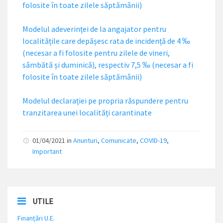
folosite în toate zilele săptămânii)
Modelul adeverinței de la angajator pentru
localitățile care depășesc rata de incidență de 4 ‰
(necesar a fi folosite pentru zilele de vineri,
sâmbătă și duminică), respectiv 7,5 ‰ (necesar a fi
folosite în toate zilele săptămânii)
Modelul declarației pe propria răspundere pentru
tranzitarea unei localități carantinate
01/04/2021 in
Anunturi
,
Comunicate
,
COVID-19
,
Important
UTILE
Finanțări U.E.