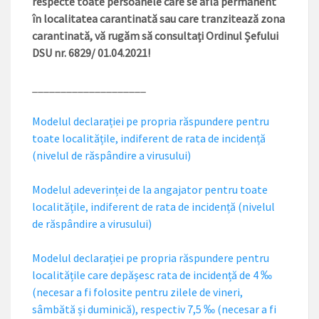
respecte toate persoanele care se află permanent
în localitatea carantinată sau care tranzitează zona
carantinată, vă rugăm să consultați Ordinul Șefului
DSU nr. 6829/ 01.04.2021!
____________________
Modelul declarației pe propria răspundere pentru
toate localitățile, indiferent de rata de incidență
(nivelul de răspândire a virusului)
Modelul adeverinței de la angajator pentru toate
localitățile, indiferent de rata de incidență (nivelul
de răspândire a virusului)
Modelul declarației pe propria răspundere pentru
localitățile care depășesc rata de incidență de 4 ‰
(necesar a fi folosite pentru zilele de vineri,
sâmbătă și duminică), respectiv 7,5 ‰ (necesar a fi