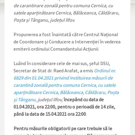
de carantinare zonală pentru comuna Cernica, cu
satele aparținătoare Cernica, Bălăceanca, Căldăraru,
Poșta și Tânganu, județul Ilfov.
Propunerea a fost înaintată către Centrul Național
de Coordonare și Conducere a Intervenției în vederea
emiterii ordinului Comandantului Acțiunii.
Luând în considerare cele de mai sus, șeful DSU,
Secretar de Stat dr. Raed Arafat, a emis
Ordinul
nr.
6829 din 01.04.2021 privind instituirea măsurii de
carantină zonală pentru
comuna Cernica, cu satele
aparținătoare Cernica, Bălăceanca, Căldăraru, Poșta
și Tânganu
,
județul Ilfov,
începând cu data de
01.04.2021, ora 22:00, pentru o perioadă de 14 zile,
până la data de 15.04.2021 ora 22:00
.
Pentru măsurile obligatorii pe care trebuie să le