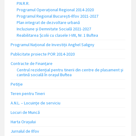
P.N.R.R.
Programul Operațional Regional 2014-2020
Programul Regional București-Ilfov 2021-2027
Plan integrat de dezvoltare urbană
Incluziune și Demnitate Socială 2021-2027
Reabilitarea Școlii cu clasele I-VIII, Nr. 1 Buftea
Programul Național de Investiții Anghel Saligny
Publicitate proiecte POR 2014-2020
Contracte de Finanțare
Centrul rezidențial pentru tinerii din centre de plasament și
cantină socială în orașul Buftea
Petiție
Teren pentru Tineri
A.N.L. – Locuinţe de serviciu
Locuri de Muncă
Harta Orașului
Jurnalul de Ilfov