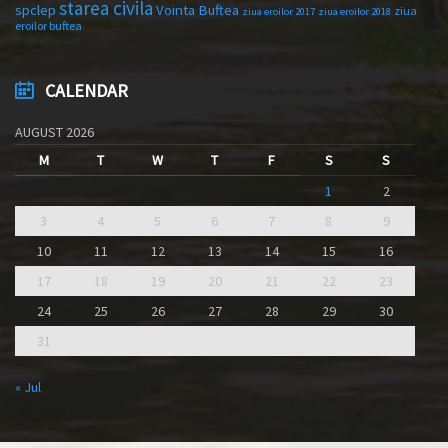
starea civila
spclep
Vointa Buftea
ziua
ziua eroilor 2017
ziua eroilor 2018
eroilor buftea
CALENDAR
AUGUST 2026
M
T
W
T
F
S
S
1
2
3
4
5
6
7
8
9
10
11
12
13
14
15
16
17
18
19
20
21
22
23
24
25
26
27
28
29
30
31
« Jul