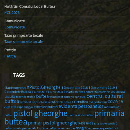
Hotărâri Consiliul Local Buftea
HCL 2023
Comunicate
Comunicate
Taxe și impozite locale
Taxe și impozite locale
Petiție
Petiție
TAGS
#PistolGheorghe
#faptenuvorbe
1 Decembrie 2018
1 Decembrie 2019
1
Decembrie Buftea
asistenta
1 iunie 2017
1 iunie 2018
8 martie buftea
anduranta ecvestra\
centrul cultural
buftea
sociala
biserica studio
campionat balcanic
canicula
buftea
COVID-19
CFR Buftea
certificat de casatorie
certificat de deces
cod portocaliu
evidenta persoanelor
eliberare buletin
cupa csta
cupa shagya
mos nicolae
primaria
pistol gheorghe
buftea
politia locala buftea
buftea
primar pistol gheorghe
R402
R469
raja
sabie
scoala 1
shagya
buftea
scoala gimnaziala 1
scrima buftea
semimaraton
sistare energie electrică