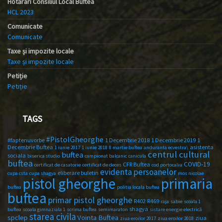
Hotărâri Consiliul Local Buftea
HCL 2023
Comunicate
Comunicate
Taxe și impozite locale
Taxe și impozite locale
Petiție
Petiție
TAGS
#PistolGheorghe
#faptenuvorbe
1 Decembrie 2018
1 Decembrie 2019
1
Decembrie Buftea
asistenta
1 iunie 2017
1 iunie 2018
8 martie buftea
anduranta ecvestra\
centrul cultural
buftea
sociala
biserica studio
campionat balcanic
canicula
buftea
COVID-19
CFR Buftea
certificat de casatorie
certificat de deces
cod portocaliu
evidenta persoanelor
eliberare buletin
cupa csta
cupa shagya
mos nicolae
primaria
pistol gheorghe
buftea
politia locala buftea
buftea
primar pistol gheorghe
R402
R469
raja
sabie
scoala 1
shagya
buftea
scoala gimnaziala 1
scrima buftea
semimaraton
sistare energie electrică
starea civila
spclep
Vointa Buftea
ziua
ziua eroilor 2017
ziua eroilor 2018