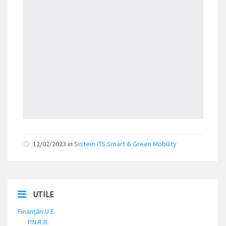
12/02/2023 in
Sistem ITS Smart & Green Mobility
UTILE
Finanțări U.E.
P.N.R.R.