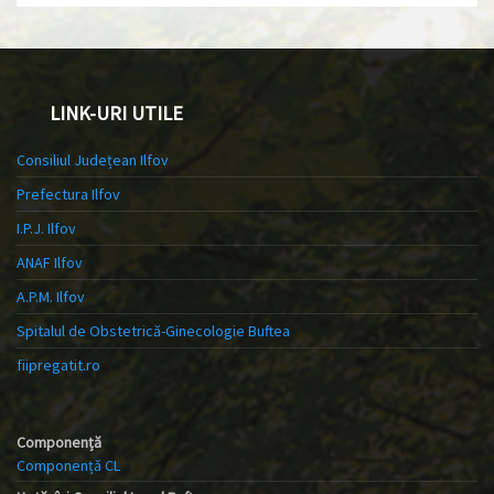
LINK-URI UTILE
Consiliul Județean Ilfov
Prefectura Ilfov
I.P.J. Ilfov
ANAF Ilfov
A.P.M. Ilfov
Spitalul de Obstetrică-Ginecologie Buftea
fiipregatit.ro
Componență
Componență CL