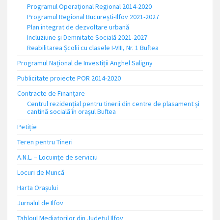
Programul Operațional Regional 2014-2020
Programul Regional București-Ilfov 2021-2027
Plan integrat de dezvoltare urbană
Incluziune și Demnitate Socială 2021-2027
Reabilitarea Școlii cu clasele I-VIII, Nr. 1 Buftea
Programul Național de Investiții Anghel Saligny
Publicitate proiecte POR 2014-2020
Contracte de Finanțare
Centrul rezidențial pentru tinerii din centre de plasament și
cantină socială în orașul Buftea
Petiție
Teren pentru Tineri
A.N.L. – Locuinţe de serviciu
Locuri de Muncă
Harta Orașului
Jurnalul de Ilfov
Tabloul Mediatorilor din Județul Ilfov