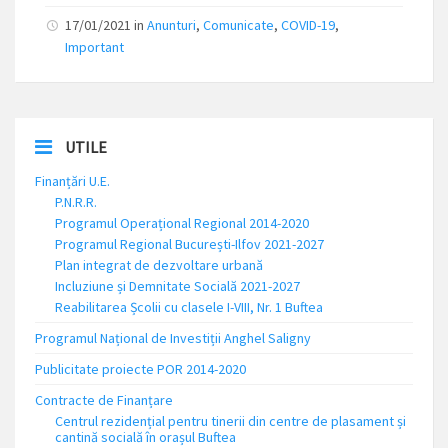
17/01/2021 in
Anunturi
,
Comunicate
,
COVID-19
,
Important
UTILE
Finanțări U.E.
P.N.R.R.
Programul Operațional Regional 2014-2020
Programul Regional București-Ilfov 2021-2027
Plan integrat de dezvoltare urbană
Incluziune și Demnitate Socială 2021-2027
Reabilitarea Școlii cu clasele I-VIII, Nr. 1 Buftea
Programul Național de Investiții Anghel Saligny
Publicitate proiecte POR 2014-2020
Contracte de Finanțare
Centrul rezidențial pentru tinerii din centre de plasament și
cantină socială în orașul Buftea