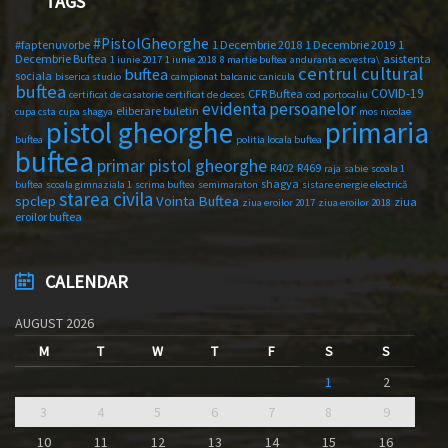
TAGS
#PistolGheorghe
#faptenuvorbe
1 Decembrie 2018
1 Decembrie 2019
1
Decembrie Buftea
asistenta
1 iunie 2017
1 iunie 2018
8 martie buftea
anduranta ecvestra\
centrul cultural
buftea
sociala
biserica studio
campionat balcanic
canicula
buftea
COVID-19
CFR Buftea
certificat de casatorie
certificat de deces
cod portocaliu
evidenta persoanelor
eliberare buletin
cupa csta
cupa shagya
mos nicolae
primaria
pistol gheorghe
buftea
politia locala buftea
buftea
primar pistol gheorghe
R402
R469
raja
sabie
scoala 1
shagya
buftea
scoala gimnaziala 1
scrima buftea
semimaraton
sistare energie electrică
starea civila
spclep
Vointa Buftea
ziua
ziua eroilor 2017
ziua eroilor 2018
eroilor buftea
CALENDAR
AUGUST 2026
M
T
W
T
F
S
S
1
2
3
4
5
6
7
8
9
10
11
12
13
14
15
16