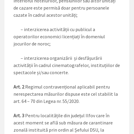
interiorul hotelurilor, pensiunilor sau altor unități
de cazare este permisă doar pentru persoanele
cazate în cadrul acestor unități;
– interzicerea activității cu publicul a
operatorilor economici licențiați în domeniul
jocurilor de noroc;
– interzicerea organizării și desfășurării
activității în cadrul cinematografelor, instituțiilor de
spectacole și/sau concerte.
Art. 2
Regimul contravențional aplicabil pentru
nerespectarea măsurilor dispuse este cel stabilit la
art. 64 – 70 din Legea nr. 55/2020.
Art. 3
Pentru localitățile din județul Ilfov care în
acest moment se află sub măsura de carantinare
zonală instituită prin ordin al Șefului DSU, la