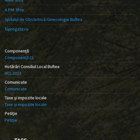
A.P.M. Ilfov
Spitalul de Obstetrică-Ginecologie Buftea
fiipregatit.ro
Componență
Componență CL
Hotărâri Consiliul Local Buftea
HCL 2023
Comunicate
Comunicate
Taxe și impozite locale
Taxe și impozite locale
Petiție
Petiție