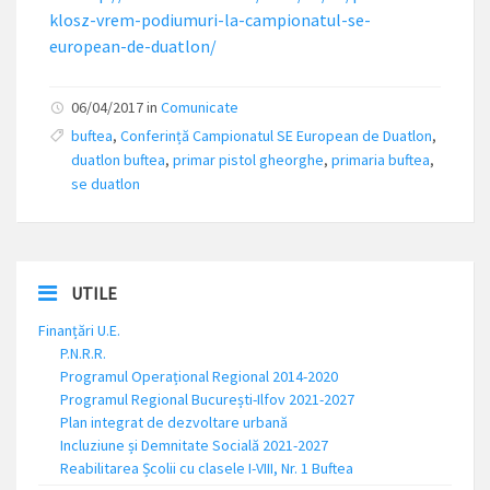
klosz-vrem-podiumuri-la-campionatul-se-
european-de-duatlon/
06/04/2017 in
Comunicate
buftea
,
Conferință Campionatul SE European de Duatlon
,
duatlon buftea
,
primar pistol gheorghe
,
primaria buftea
,
se duatlon
UTILE
Finanțări U.E.
P.N.R.R.
Programul Operațional Regional 2014-2020
Programul Regional București-Ilfov 2021-2027
Plan integrat de dezvoltare urbană
Incluziune și Demnitate Socială 2021-2027
Reabilitarea Școlii cu clasele I-VIII, Nr. 1 Buftea