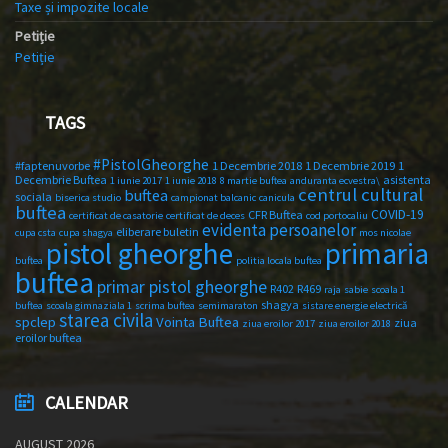
Taxe și impozite locale
Petiție
Petiție
TAGS
#PistolGheorghe
#faptenuvorbe
1 Decembrie 2018
1 Decembrie 2019
1
Decembrie Buftea
asistenta
1 iunie 2017
1 iunie 2018
8 martie buftea
anduranta ecvestra\
centrul cultural
buftea
sociala
biserica studio
campionat balcanic
canicula
buftea
COVID-19
CFR Buftea
certificat de casatorie
certificat de deces
cod portocaliu
evidenta persoanelor
eliberare buletin
cupa csta
cupa shagya
mos nicolae
primaria
pistol gheorghe
buftea
politia locala buftea
buftea
primar pistol gheorghe
R402
R469
raja
sabie
scoala 1
shagya
buftea
scoala gimnaziala 1
scrima buftea
semimaraton
sistare energie electrică
starea civila
spclep
Vointa Buftea
ziua
ziua eroilor 2017
ziua eroilor 2018
eroilor buftea
CALENDAR
AUGUST 2026