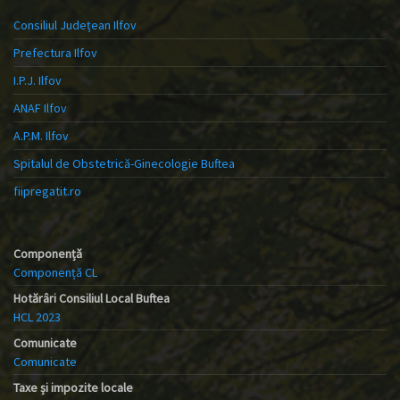
Consiliul Județean Ilfov
Prefectura Ilfov
I.P.J. Ilfov
ANAF Ilfov
A.P.M. Ilfov
Spitalul de Obstetrică-Ginecologie Buftea
fiipregatit.ro
Componență
Componență CL
Hotărâri Consiliul Local Buftea
HCL 2023
Comunicate
Comunicate
Taxe și impozite locale