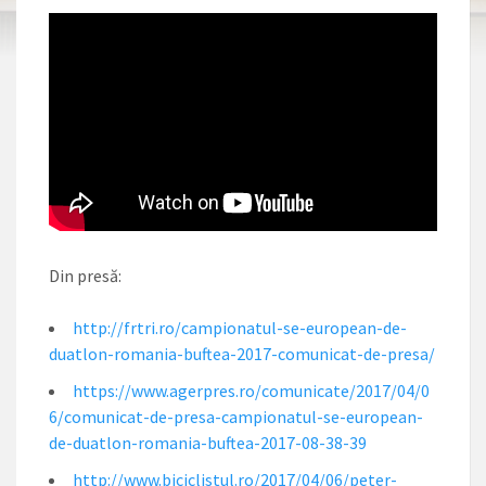
Din presă:
http://frtri.ro/campionatul-se-european-de-
duatlon-romania-buftea-2017-comunicat-de-presa/
https://www.agerpres.ro/comunicate/2017/04/0
6/comunicat-de-presa-campionatul-se-european-
de-duatlon-romania-buftea-2017-08-38-39
http://www.biciclistul.ro/2017/04/06/peter-