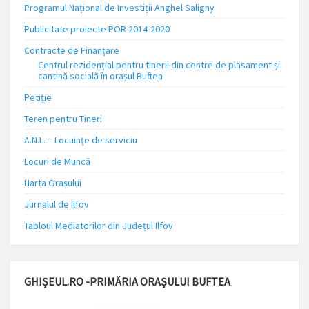
Programul Național de Investiții Anghel Saligny
Publicitate proiecte POR 2014-2020
Contracte de Finanțare
Centrul rezidențial pentru tinerii din centre de plasament și
cantină socială în orașul Buftea
Petiție
Teren pentru Tineri
A.N.L. – Locuinţe de serviciu
Locuri de Muncă
Harta Orașului
Jurnalul de Ilfov
Tabloul Mediatorilor din Județul Ilfov
GHIȘEUL.RO -PRIMĂRIA ORAȘULUI BUFTEA