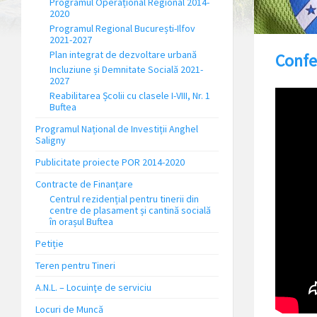
Programul Operațional Regional 2014-
2020
Programul Regional București-Ilfov
2021-2027
Plan integrat de dezvoltare urbană
Confe
Incluziune și Demnitate Socială 2021-
2027
Reabilitarea Școlii cu clasele I-VIII, Nr. 1
Buftea
Programul Național de Investiții Anghel
Saligny
Publicitate proiecte POR 2014-2020
Contracte de Finanțare
Centrul rezidențial pentru tinerii din
centre de plasament și cantină socială
în orașul Buftea
Petiție
Teren pentru Tineri
A.N.L. – Locuinţe de serviciu
Locuri de Muncă