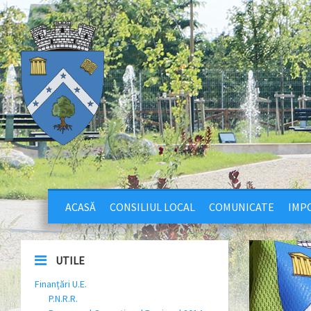
ACASĂ
CONSILIUL LOCAL
COMUNICATE
IMPO
UTILE
Finanțări U.E.
P.N.R.R.