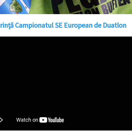
rință Campionatul SE European de Duatlon