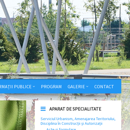
RMAȚII PUBLICE
PROGRAM
GALERIE
CONTACT
APARAT DE SPECIALITATE
Serviciul Urbanism, Amenajarea Teritoriului,
Disciplina în Construcții și Autorizații
Acte și formulare