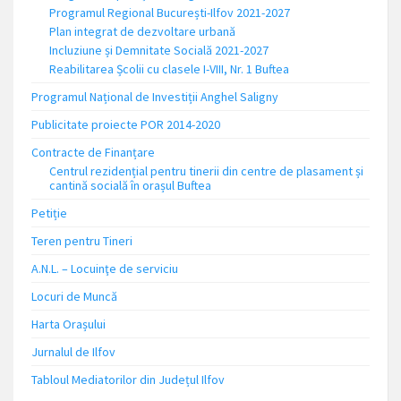
Programul Regional București-Ilfov 2021-2027
Plan integrat de dezvoltare urbană
Incluziune și Demnitate Socială 2021-2027
Reabilitarea Școlii cu clasele I-VIII, Nr. 1 Buftea
Programul Național de Investiții Anghel Saligny
Publicitate proiecte POR 2014-2020
Contracte de Finanțare
Centrul rezidențial pentru tinerii din centre de plasament și
cantină socială în orașul Buftea
Petiție
Teren pentru Tineri
A.N.L. – Locuinţe de serviciu
Locuri de Muncă
Harta Orașului
Jurnalul de Ilfov
Tabloul Mediatorilor din Județul Ilfov