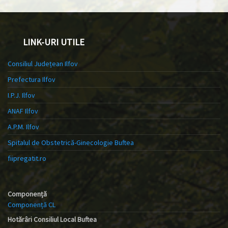
LINK-URI UTILE
Consiliul Județean Ilfov
Prefectura Ilfov
I.P.J. Ilfov
ANAF Ilfov
A.P.M. Ilfov
Spitalul de Obstetrică-Ginecologie Buftea
fiipregatit.ro
Componență
Componență CL
Hotărâri Consiliul Local Buftea