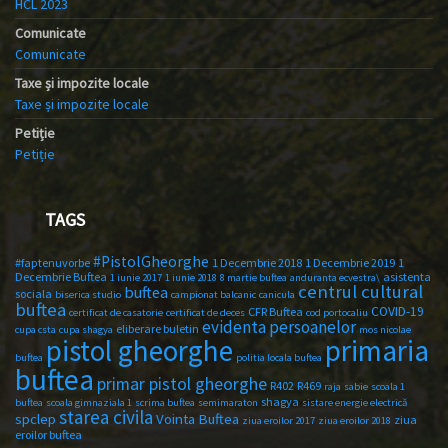
HCL 2023
Comunicate
Comunicate
Taxe și impozite locale
Taxe și impozite locale
Petiție
Petiție
TAGS
#PistolGheorghe
#faptenuvorbe
1 Decembrie 2018
1 Decembrie 2019
1
Decembrie Buftea
asistenta
1 iunie 2017
1 iunie 2018
8 martie buftea
anduranta ecvestra\
centrul cultural
buftea
sociala
biserica studio
campionat balcanic
canicula
buftea
COVID-19
CFR Buftea
certificat de casatorie
certificat de deces
cod portocaliu
evidenta persoanelor
eliberare buletin
cupa csta
cupa shagya
mos nicolae
primaria
pistol gheorghe
buftea
politia locala buftea
buftea
primar pistol gheorghe
R402
R469
raja
sabie
scoala 1
shagya
buftea
scoala gimnaziala 1
scrima buftea
semimaraton
sistare energie electrică
starea civila
spclep
Vointa Buftea
ziua
ziua eroilor 2017
ziua eroilor 2018
eroilor buftea