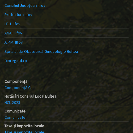
Consiliul Județean Ilfov
Prefectura Ilfov
I.P.J. Ilfov
ANAF Ilfov
A.P.M. Ilfov
Spitalul de Obstetrică-Ginecologie Buftea
fiipregatit.ro
Componență
Componență CL
Hotărâri Consiliul Local Buftea
HCL 2023
Comunicate
Comunicate
Taxe și impozite locale
Taxe și impozite locale