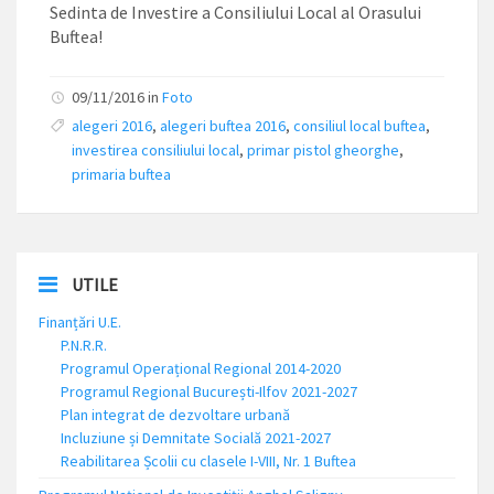
Sedinta de Investire a Consiliului Local al Orasului
Buftea!
09/11/2016 in
Foto
alegeri 2016
,
alegeri buftea 2016
,
consiliul local buftea
,
investirea consiliului local
,
primar pistol gheorghe
,
primaria buftea
UTILE
Finanțări U.E.
P.N.R.R.
Programul Operațional Regional 2014-2020
Programul Regional București-Ilfov 2021-2027
Plan integrat de dezvoltare urbană
Incluziune și Demnitate Socială 2021-2027
Reabilitarea Școlii cu clasele I-VIII, Nr. 1 Buftea