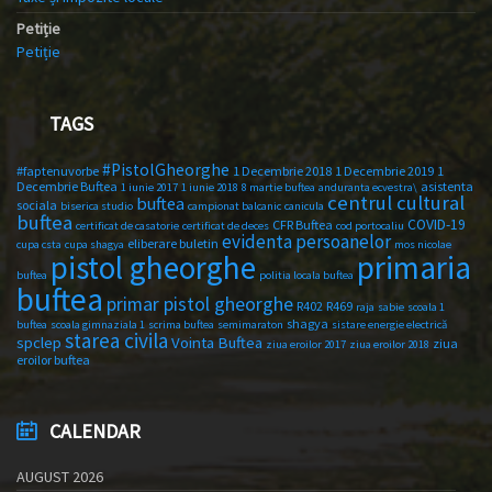
Petiție
Petiție
TAGS
#PistolGheorghe
#faptenuvorbe
1 Decembrie 2018
1 Decembrie 2019
1
Decembrie Buftea
asistenta
1 iunie 2017
1 iunie 2018
8 martie buftea
anduranta ecvestra\
centrul cultural
buftea
sociala
biserica studio
campionat balcanic
canicula
buftea
COVID-19
CFR Buftea
certificat de casatorie
certificat de deces
cod portocaliu
evidenta persoanelor
eliberare buletin
cupa csta
cupa shagya
mos nicolae
primaria
pistol gheorghe
buftea
politia locala buftea
buftea
primar pistol gheorghe
R402
R469
raja
sabie
scoala 1
shagya
buftea
scoala gimnaziala 1
scrima buftea
semimaraton
sistare energie electrică
starea civila
spclep
Vointa Buftea
ziua
ziua eroilor 2017
ziua eroilor 2018
eroilor buftea
CALENDAR
AUGUST 2026