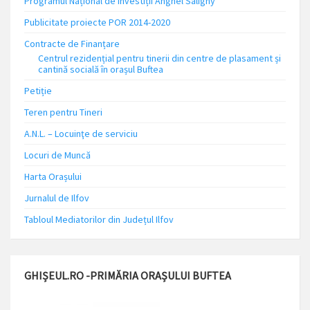
Programul Național de Investiții Anghel Saligny
Publicitate proiecte POR 2014-2020
Contracte de Finanțare
Centrul rezidențial pentru tinerii din centre de plasament și
cantină socială în orașul Buftea
Petiție
Teren pentru Tineri
A.N.L. – Locuinţe de serviciu
Locuri de Muncă
Harta Orașului
Jurnalul de Ilfov
Tabloul Mediatorilor din Județul Ilfov
GHIȘEUL.RO -PRIMĂRIA ORAȘULUI BUFTEA