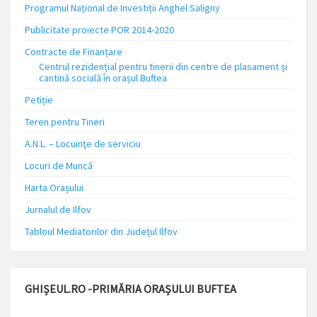
Programul Național de Investiții Anghel Saligny
Publicitate proiecte POR 2014-2020
Contracte de Finanțare
Centrul rezidențial pentru tinerii din centre de plasament și
cantină socială în orașul Buftea
Petiție
Teren pentru Tineri
A.N.L. – Locuinţe de serviciu
Locuri de Muncă
Harta Orașului
Jurnalul de Ilfov
Tabloul Mediatorilor din Județul Ilfov
GHIȘEUL.RO -PRIMĂRIA ORAȘULUI BUFTEA