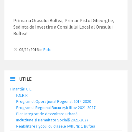
Primaria Orasului Buftea, Primar Pistol Gheorghe,
Sedinta de Investire a Consiliului Local al Orasului
Buftea!
09/11/2016
in
Foto
UTILE
Finanțări U.E.
P.N.R.R.
Programul Operațional Regional 2014-2020
Programul Regional București-Ilfov 2021-2027
Plan integrat de dezvoltare urbană
Incluziune și Demnitate Socială 2021-2027
Reabilitarea Școlii cu clasele I-VIII, Nr. 1 Buftea