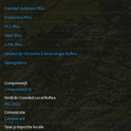
Consiliul Județean Ilfov
Prefectura Ilfov
I.P.J. Ilfov
ANAF Ilfov
A.P.M. Ilfov
Spitalul de Obstetrică-Ginecologie Buftea
fiipregatit.ro
Componență
Componență CL
Hotărâri Consiliul Local Buftea
HCL 2023
Comunicate
Comunicate
Taxe și impozite locale