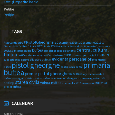
Taxe și impozite locale
Petiție
Petiție
TAGS
#PistolGheorghe
#faptenuvorbe
1 Decembrie 2018
1 Decembrie 2019
1
Decembrie Buftea
asistenta
1 iunie 2017
1 iunie 2018
8 martie buftea
anduranta ecvestra\
centrul cultural
buftea
sociala
biserica studio
campionat balcanic
canicula
buftea
COVID-19
CFR Buftea
certificat de casatorie
certificat de deces
cod portocaliu
evidenta persoanelor
eliberare buletin
cupa csta
cupa shagya
mos nicolae
primaria
pistol gheorghe
buftea
politia locala buftea
buftea
primar pistol gheorghe
R402
R469
raja
sabie
scoala 1
shagya
buftea
scoala gimnaziala 1
scrima buftea
semimaraton
sistare energie electrică
starea civila
spclep
Vointa Buftea
ziua
ziua eroilor 2017
ziua eroilor 2018
eroilor buftea
CALENDAR
AUGUST 2026