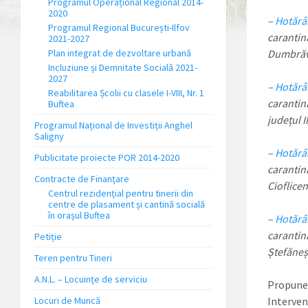
Programul Operațional Regional 2014-
2020
–
Hotărâr
Programul Regional București-Ilfov
carantin
2021-2027
Plan integrat de dezvoltare urbană
Dumbrăven
Incluziune și Demnitate Socială 2021-
2027
–
Hotărâr
Reabilitarea Școlii cu clasele I-VIII, Nr. 1
carantin
Buftea
județul I
Programul Național de Investiții Anghel
Saligny
–
Hotărâr
Publicitate proiecte POR 2014-2020
carantin
Contracte de Finanțare
Cioflicen
Centrul rezidențial pentru tinerii din
centre de plasament și cantină socială
în orașul Buftea
–
Hotărâr
carantin
Petiție
Ștefăneșt
Teren pentru Tineri
A.N.L. – Locuinţe de serviciu
Propuner
Locuri de Muncă
Interven