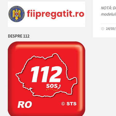
NOTĂ: De
modelulu
24/03/
DESPRE 112