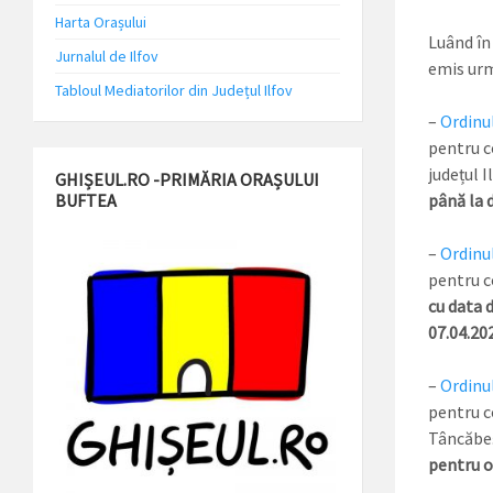
Harta Orașului
Luând în 
Jurnalul de Ilfov
emis urm
Tabloul Mediatorilor din Județul Ilfov
–
Ordinul
pentru c
județul I
GHIȘEUL.RO -PRIMĂRIA ORAȘULUI
BUFTEA
până la 
–
Ordinul
pentru c
cu data d
07.04.20
–
Ordinul
pentru c
Tâncăbeșt
pentru o 