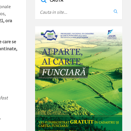
CAUTA
zonale
os,
21, ora
e care se
antinate,
 fost
e