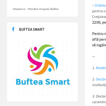
–
Ordinul
Ghișeul.ro - Primăria Orașului Buftea
pentru c
Crețuleas
22:00, pe
BUFTEA SMART
Pentru m
află per
vă rugăm
—
1.
Modelu
2.
Declar
instituit
3. Declar
carantin