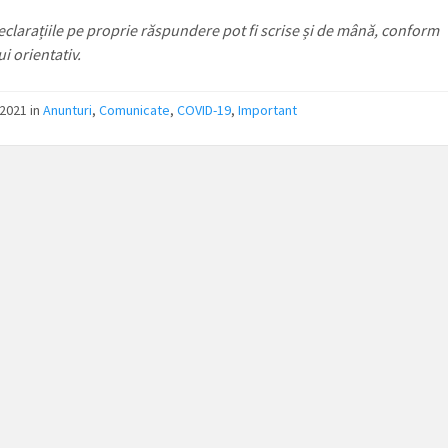
clarațiile pe proprie răspundere pot fi scrise și de mână, conform
i orientativ.
2021 in
Anunturi
,
Comunicate
,
COVID-19
,
Important