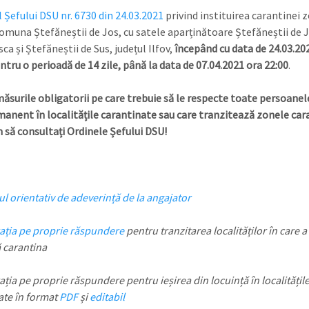
 Șefului DSU nr. 6730 din 24.03.2021
privind instituirea carantinei 
omuna Ștefăneștii de Jos, cu satele aparținătoare Ștefăneștii de J
ca și Ștefăneștii de Sus, județul Ilfov,
începând cu data de 24.03.20
ntru o perioadă de 14 zile, până la data de 07.04.2021 ora 22:00
.
ăsurile obligatorii pe care trebuie să le respecte toate persoanel
manent în localitățile carantinate sau care tranzitează zonele car
 să consultați Ordinele Șefului DSU!
l orientativ de adeverință de la angajator
ația pe proprie răspundere
pentru tranzitarea localităților în care a
ă carantina
ația pe proprie răspundere pentru ieșirea din locuință în localitățil
ate în format
PDF
și
editabil