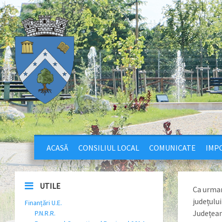
ACASĂ
CONSILIUL LOCAL
COMUNICATE
IMPO
UTILE
Ca urmar
județului
Finanțări U.E.
Județean
P.N.R.R.