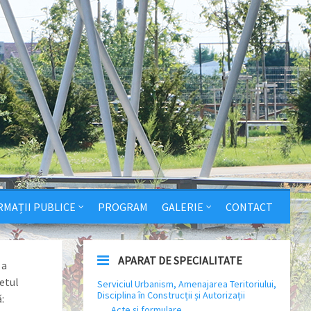
RMAȚII PUBLICE
PROGRAM
GALERIE
CONTACT
APARAT DE SPECIALITATE
 a
tetul
Serviciul Urbanism, Amenajarea Teritoriului,
Disciplina în Construcții și Autorizații
:
Acte și formulare