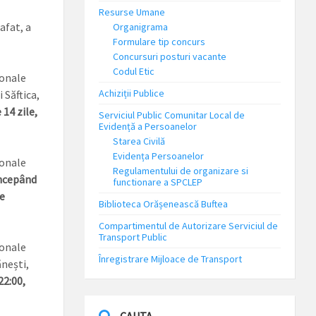
Resurse Umane
afat, a
Organigrama
Formulare tip concurs
Concursuri posturi vacante
Codul Etic
zonale
Achiziții Publice
 Săftica,
14 zile,
Serviciul Public Comunitar Local de
Evidență a Persoanelor
Starea Civilă
Evidența Persoanelor
zonale
Regulamentului de organizare si
ncepând
functionare a SPCLEP
e
Biblioteca Orășenească Buftea
Compartimentul de Autorizare Serviciul de
Transport Public
zonale
Înregistrare Mijloace de Transport
nești,
22:00,