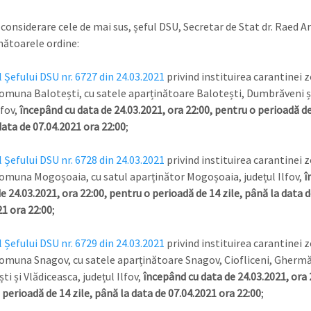
considerare cele de mai sus, șeful DSU, Secretar de Stat dr. Raed Ar
ătoarele ordine:
 Șefului DSU nr. 6727 din 24.03.2021
privind instituirea carantinei 
omuna Balotești, cu satele aparținătoare Balotești, Dumbrăveni și
lfov,
începând cu data de 24.03.2021, ora 22:00, pentru o perioadă de 
data de 07.04.2021 ora 22:00
;
 Șefului DSU nr. 6728 din 24.03.2021
privind instituirea carantinei 
omuna Mogoșoaia, cu satul aparținător Mogoșoaia, județul Ilfov,
î
e 24.03.2021, ora 22:00, pentru o perioadă de 14 zile, până la data d
21 ora 22:00
;
 Șefului DSU nr. 6729 din 24.03.2021
privind instituirea carantinei 
omuna Snagov, cu satele aparținătoare Snagov, Ciofliceni, Ghermă
i și Vlădiceasca, județul Ilfov,
începând cu data de 24.03.2021, ora 
perioadă de 14 zile, până la data de 07.04.2021 ora 22:00
;