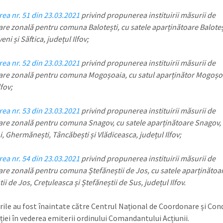
ea nr. 51 din 23.03.2021
privind propunerea instituirii măsurii de
are zonală pentru comuna Balotești, cu satele aparținătoare Baloteș
i și Săftica, județul Ilfov;
ea nr. 52 din 23.03.2021
privind propunerea instituirii măsurii de
are zonală pentru comuna Mogoșoaia, cu satul aparținător Mogoșo
lfov;
ea nr. 53 din 23.03.2021
privind propunerea instituirii măsurii de
are zonală pentru comuna Snagov, cu satele aparținătoare Snagov,
i, Ghermănești, Tâncăbești și Vlădiceasca, județul Ilfov;
ea nr. 54 din 23.03.2021
privind propunerea instituirii măsurii de
are zonală pentru comuna Ștefăneștii de Jos, cu satele aparținătoa
ii de Jos, Crețuleasca și Ștefăneștii de Sus, județul Ilfov.
ile au fost înaintate către Centrul Național de Coordonare și Con
ției în vederea emiterii ordinului Comandantului Acțiunii.