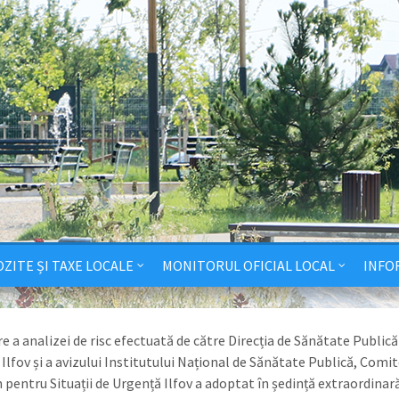
ZITE ȘI TAXE LOCALE
MONITORUL OFICIAL LOCAL
INFO
e a analizei de risc efectuată de către Direcția de Sănătate Publică
 Ilfov și a avizului Institutului Național de Sănătate Publică, Comi
 pentru Situații de Urgență Ilfov a adoptat în ședință extraordinară