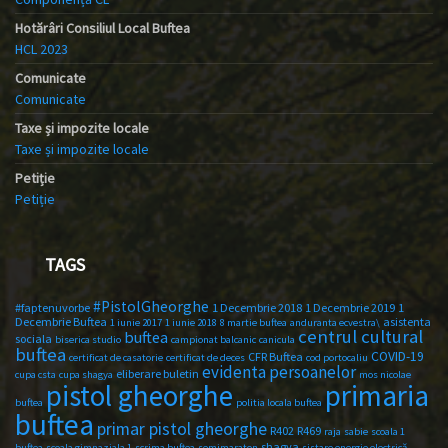
Hotărâri Consiliul Local Buftea
HCL 2023
Comunicate
Comunicate
Taxe și impozite locale
Taxe și impozite locale
Petiție
Petiție
TAGS
#PistolGheorghe
#faptenuvorbe
1 Decembrie 2018
1 Decembrie 2019
1
Decembrie Buftea
asistenta
1 iunie 2017
1 iunie 2018
8 martie buftea
anduranta ecvestra\
centrul cultural
buftea
sociala
biserica studio
campionat balcanic
canicula
buftea
COVID-19
CFR Buftea
certificat de casatorie
certificat de deces
cod portocaliu
evidenta persoanelor
eliberare buletin
cupa csta
cupa shagya
mos nicolae
primaria
pistol gheorghe
buftea
politia locala buftea
buftea
primar pistol gheorghe
R402
R469
raja
sabie
scoala 1
shagya
buftea
scoala gimnaziala 1
scrima buftea
semimaraton
sistare energie electrică