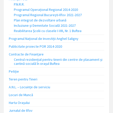
P.N.R.R.
Programul Operațional Regional 2014-2020
Programul Regional București-Ilfov 2021-2027
Plan integrat de dezvoltare urbană
Incluziune și Demnitate Socială 2021-2027
Reabilitarea Școlii cu clasele I-VIII, Nr. 1 Buftea
Programul Național de Investiții Anghel Saligny
Publicitate proiecte POR 2014-2020
Contracte de Finanțare
Centrul rezidențial pentru tinerii din centre de plasament și
cantină socială în orașul Buftea
Petiție
Teren pentru Tineri
A.N.L. – Locuinţe de serviciu
Locuri de Muncă
Harta Orașului
Jurnalul de Ilfov