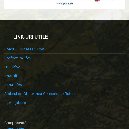
LINK-URI UTILE
Consiliul Județean Ilfov
Prefectura Ilfov
I.P.J. Ilfov
ANAF Ilfov
A.P.M. Ilfov
Spitalul de Obstetrică-Ginecologie Buftea
fiipregatit.ro
Componență
Componență CL