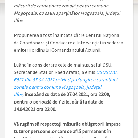
măsurii de carantinare zonală pentru comuna
Mogoșoaia, cu satul aparținător Mogoșoaia, județul
Ilfov.
Propunerea a fost înaintată către Centrul Național
de Coordonare și Conducere a Intervenției în vederea
emiterii ordinului Comandantului Acțiunii.
Luând în considerare cele de mai sus, șeful DSU,
Secretar de Stat dr. Raed Arafat, a emis
OSDSU
nr.
6921 din 07.04.2021 privind prelungirea carantinei
zonale pentru
comuna Mogoșoaia,
județul
Ilfov,
începând cu data de 07.04.2021, ora 22:00,
pentru o perioadă de 7 zile, până la data de
14.04.2021 ora 22:00
.
Vă rugăm să respectați măsurile obligatorii impuse
tuturor persoanelor care se află permanent în