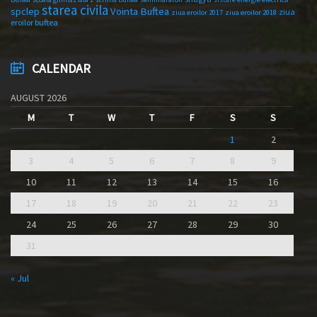
starea civila
spclep
Vointa Buftea
ziua
ziua eroilor 2017
ziua eroilor 2018
eroilor buftea
CALENDAR
AUGUST 2026
M
T
W
T
F
S
S
1
2
3
4
5
6
7
8
9
10
11
12
13
14
15
16
17
18
19
20
21
22
23
24
25
26
27
28
29
30
31
« Jul