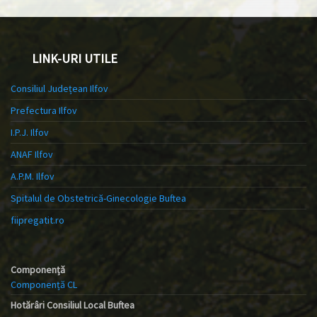
LINK-URI UTILE
Consiliul Județean Ilfov
Prefectura Ilfov
I.P.J. Ilfov
ANAF Ilfov
A.P.M. Ilfov
Spitalul de Obstetrică-Ginecologie Buftea
fiipregatit.ro
Componență
Componență CL
Hotărâri Consiliul Local Buftea