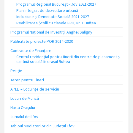
Programul Regional București-Ilfov 2021-2027
Plan integrat de dezvoltare urbană
Incluziune și Demnitate Socială 2021-2027
Reabilitarea Școlii cu clasele I-VIII, Nr. 1 Buftea
Programul Național de Investiții Anghel Saligny
Publicitate proiecte POR 2014-2020
Contracte de Finanțare
Centrul rezidențial pentru tinerii din centre de plasament și
cantină socială în orașul Buftea
Petiție
Teren pentru Tineri
A.N.L. – Locuinţe de serviciu
Locuri de Muncă
Harta Orașului
Jurnalul de Ilfov
Tabloul Mediatorilor din Județul Ilfov