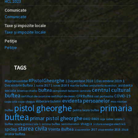
HCL 2023
Comunicate
Comunicate
Taxe și impozite locale
Taxe și impozite locale
Petiție
Petiție
TAGS
#PistolGheorghe
#faptenuvorbe
1 Decembrie 2018
1 Decembrie 2019
1
Decembrie Buftea
asistenta
1 iunie 2017
1 iunie 2018
8 martie buftea
anduranta ecvestra\
centrul cultural
buftea
sociala
biserica studio
campionat balcanic
canicula
buftea
COVID-19
CFR Buftea
certificat de casatorie
certificat de deces
cod portocaliu
evidenta persoanelor
eliberare buletin
cupa csta
cupa shagya
mos nicolae
primaria
pistol gheorghe
buftea
politia locala buftea
buftea
primar pistol gheorghe
R402
R469
raja
sabie
scoala 1
shagya
buftea
scoala gimnaziala 1
scrima buftea
semimaraton
sistare energie electrică
starea civila
spclep
Vointa Buftea
ziua
ziua eroilor 2017
ziua eroilor 2018
eroilor buftea