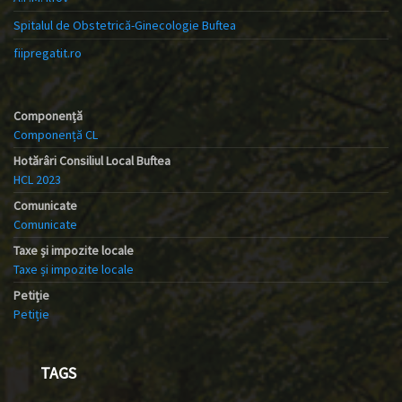
Spitalul de Obstetrică-Ginecologie Buftea
fiipregatit.ro
Componență
Componență CL
Hotărâri Consiliul Local Buftea
HCL 2023
Comunicate
Comunicate
Taxe și impozite locale
Taxe și impozite locale
Petiție
Petiție
TAGS