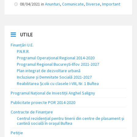
08/04/2021 in
Anunturi
,
Comunicate
,
Diverse
,
Important
UTILE
Finanțări U.E.
P.N.R.R.
Programul Operațional Regional 2014-2020
Programul Regional București-Ilfov 2021-2027
Plan integrat de dezvoltare urbană
Incluziune și Demnitate Socială 2021-2027
Reabilitarea Școlii cu clasele I-VIII, Nr. 1 Buftea
Programul Național de Investiții Anghel Saligny
Publicitate proiecte POR 2014-2020
Contracte de Finanțare
Centrul rezidențial pentru tinerii din centre de plasament și
cantină socială în orașul Buftea
Petiție