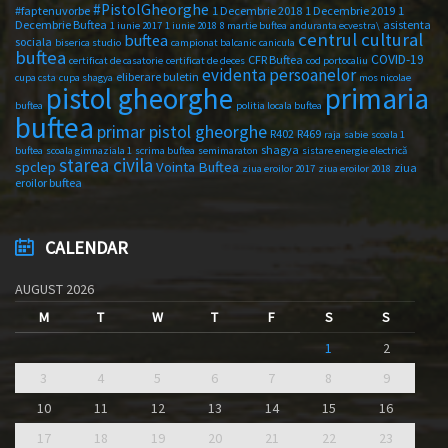
#PistolGheorghe
#faptenuvorbe
1 Decembrie 2018
1 Decembrie 2019
1
Decembrie Buftea
asistenta
1 iunie 2017
1 iunie 2018
8 martie buftea
anduranta ecvestra\
centrul cultural
buftea
sociala
biserica studio
campionat balcanic
canicula
buftea
COVID-19
CFR Buftea
certificat de casatorie
certificat de deces
cod portocaliu
evidenta persoanelor
eliberare buletin
cupa csta
cupa shagya
mos nicolae
primaria
pistol gheorghe
buftea
politia locala buftea
buftea
primar pistol gheorghe
R402
R469
raja
sabie
scoala 1
shagya
buftea
scoala gimnaziala 1
scrima buftea
semimaraton
sistare energie electrică
starea civila
spclep
Vointa Buftea
ziua
ziua eroilor 2017
ziua eroilor 2018
eroilor buftea
CALENDAR
AUGUST 2026
M
T
W
T
F
S
S
1
2
3
4
5
6
7
8
9
10
11
12
13
14
15
16
17
18
19
20
21
22
23