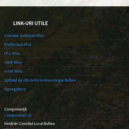
LINK-URI UTILE
Consiliul Județean Ilfov
Prefectura Ilfov
I.P.J. Ilfov
ANAF Ilfov
A.P.M. Ilfov
Spitalul de Obstetrică-Ginecologie Buftea
fiipregatit.ro
Componență
Componență CL
Hotărâri Consiliul Local Buftea