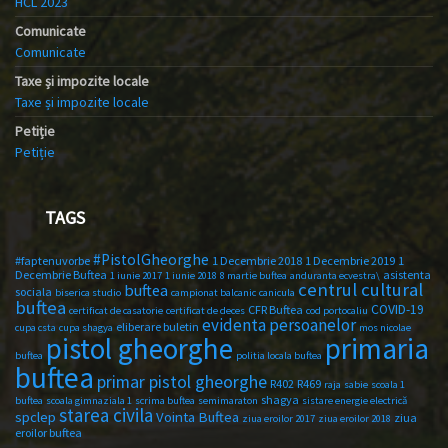
HCL 2023
Comunicate
Comunicate
Taxe și impozite locale
Taxe și impozite locale
Petiție
Petiție
TAGS
#PistolGheorghe
#faptenuvorbe
1 Decembrie 2018
1 Decembrie 2019
1
Decembrie Buftea
asistenta
1 iunie 2017
1 iunie 2018
8 martie buftea
anduranta ecvestra\
centrul cultural
buftea
sociala
biserica studio
campionat balcanic
canicula
buftea
COVID-19
CFR Buftea
certificat de casatorie
certificat de deces
cod portocaliu
evidenta persoanelor
eliberare buletin
cupa csta
cupa shagya
mos nicolae
primaria
pistol gheorghe
buftea
politia locala buftea
buftea
primar pistol gheorghe
R402
R469
raja
sabie
scoala 1
shagya
buftea
scoala gimnaziala 1
scrima buftea
semimaraton
sistare energie electrică
starea civila
spclep
Vointa Buftea
ziua
ziua eroilor 2017
ziua eroilor 2018
eroilor buftea