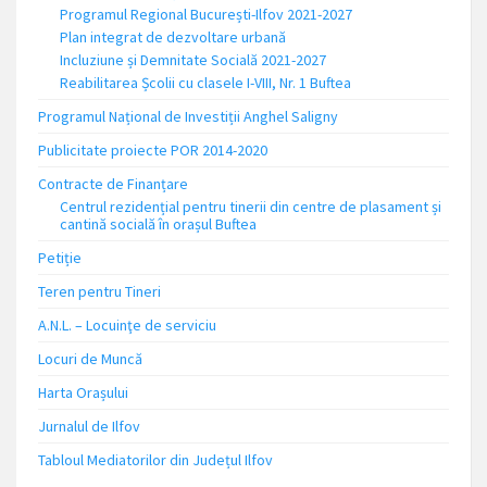
Programul Regional București-Ilfov 2021-2027
Plan integrat de dezvoltare urbană
Incluziune și Demnitate Socială 2021-2027
Reabilitarea Școlii cu clasele I-VIII, Nr. 1 Buftea
Programul Național de Investiții Anghel Saligny
Publicitate proiecte POR 2014-2020
Contracte de Finanțare
Centrul rezidențial pentru tinerii din centre de plasament și
cantină socială în orașul Buftea
Petiție
Teren pentru Tineri
A.N.L. – Locuinţe de serviciu
Locuri de Muncă
Harta Orașului
Jurnalul de Ilfov
Tabloul Mediatorilor din Județul Ilfov