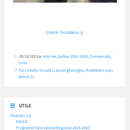
[SHOW THUMBNAILS]
20/10/2019 in
Articole
,
buftea 2016-2020
,
Comunicate
,
Foto
Parc Studio Scoala 1
,
pistol gheorghe
,
Reabilitare parc
blocul 11
UTILE
Finanțări U.E.
P.N.R.R.
Programul Operațional Regional 2014-2020