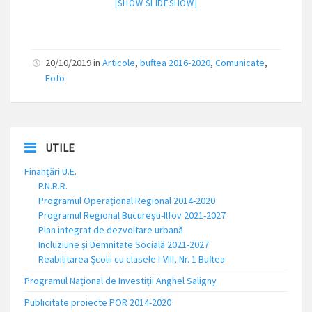
[SHOW SLIDESHOW]
20/10/2019
in
Articole
,
buftea 2016-2020
,
Comunicate
,
Foto
UTILE
Finanțări U.E.
P.N.R.R.
Programul Operațional Regional 2014-2020
Programul Regional București-Ilfov 2021-2027
Plan integrat de dezvoltare urbană
Incluziune și Demnitate Socială 2021-2027
Reabilitarea Școlii cu clasele I-VIII, Nr. 1 Buftea
Programul Național de Investiții Anghel Saligny
Publicitate proiecte POR 2014-2020