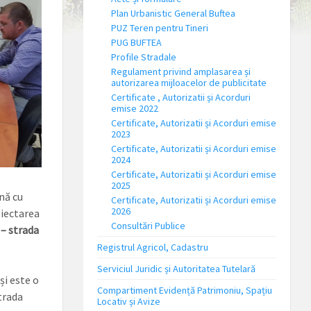
Plan Urbanistic General Buftea
PUZ Teren pentru Tineri
PUG BUFTEA
Profile Stradale
Regulament privind amplasarea și
autorizarea mijloacelor de publicitate
Certificate , Autorizatii și Acorduri
emise 2022
Certificate, Autorizatii și Acorduri emise
2023
Certificate, Autorizatii și Acorduri emise
2024
Certificate, Autorizatii și Acorduri emise
2025
nă cu
Certificate, Autorizatii și Acorduri emise
2026
oiectarea
Consultări Publice
 – strada
Registrul Agricol, Cadastru
Serviciul Juridic și Autoritatea Tutelară
și este o
Compartiment Evidență Patrimoniu, Spațiu
trada
Locativ și Avize