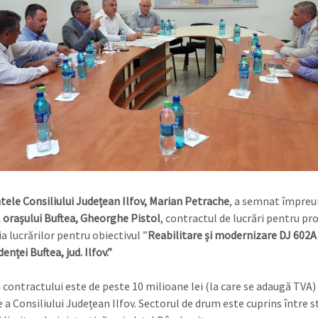
tele Consiliului Județean Ilfov, Marian Petrache
, a semnat împreu
 orașului Buftea, Gheorghe Pistol
, contractul de lucrări pentru pr
ia lucrărilor pentru obiectivul ”
Reabilitare și modernizare DJ 602A
nței Buftea, jud. Ilfov.”
 contractului este de peste 10 milioane lei (la care se adaugă TVA) 
e a Consiliului Județean
Ilfov. Sectorul de drum este cuprins între s