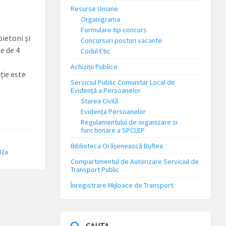
Resurse Umane
Organigrama
Formulare tip concurs
pietoni și
Concursuri posturi vacante
e de 4
Codul Etic
Achiziții Publice
ție este
Serviciul Public Comunitar Local de
Evidență a Persoanelor
Starea Civilă
Evidența Persoanelor
Regulamentului de organizare si
functionare a SPCLEP
Biblioteca Orășenească Buftea
02a
Compartimentul de Autorizare Serviciul de
Transport Public
Înregistrare Mijloace de Transport