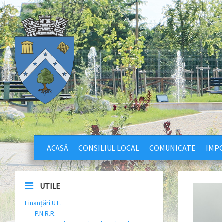
ACASĂ
CONSILIUL LOCAL
COMUNICATE
IMPO
UTILE
Finanțări U.E.
P.N.R.R.