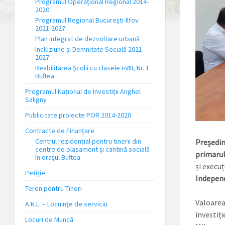
Programul Operațional Regional 2014-
2020
Programul Regional București-Ilfov
2021-2027
Plan integrat de dezvoltare urbană
Incluziune și Demnitate Socială 2021-
2027
Reabilitarea Școlii cu clasele I-VIII, Nr. 1
Buftea
Programul Național de Investiții Anghel
Saligny
Publicitate proiecte POR 2014-2020
Contracte de Finanțare
Centrul rezidențial pentru tinerii din
Președin
centre de plasament și cantină socială
primarul
în orașul Buftea
și execuț
Petiție
Independe
Teren pentru Tineri
Valoarea
A.N.L. – Locuinţe de serviciu
investiți
Locuri de Muncă