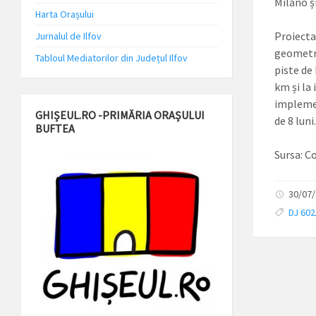
Milano ș
Harta Orașului
Proiecta
Jurnalul de Ilfov
geometric
Tabloul Mediatorilor din Județul Ilfov
piste de 
km și la 
implement
GHIȘEUL.RO -PRIMĂRIA ORAȘULUI
de 8 luni
BUFTEA
Sursa: Co
30/07/
DJ 602