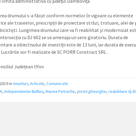
i limita administrativă cu județul Dâmbovița.
rea drumului s-a făcut conform normelor în vigoare cu elemente
e ale traseelor, prescripții de proiectare străzi, trotuare, alei de 
bicicliști. Lungimea drumului care va fi reabilitat și modernizat est
intersecția cu DJ 602 se va amenaja un sens giratoriu. Durata de
are a obiectivului de investiții este de 13 luni, iar durata de execu
. Lucrările vor fi realizate de SC PORR Construct SRL.
nsiliul Județean Ilfov
2019 in
Anunturi
,
Articole
,
Comunicate
A
,
Independentei Buftea
,
Marina Petrache
,
pistol gheorghe
,
reabilitare dj 6