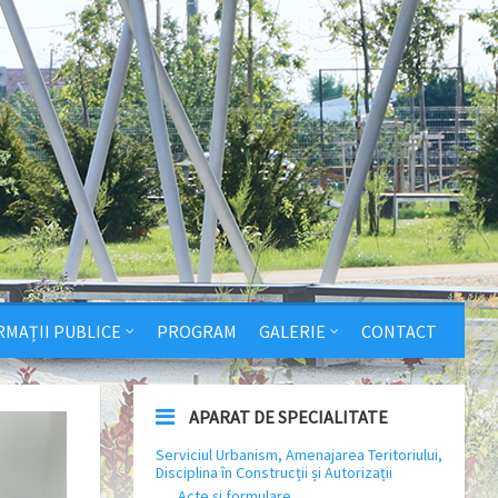
RMAȚII PUBLICE
PROGRAM
GALERIE
CONTACT
APARAT DE SPECIALITATE
Serviciul Urbanism, Amenajarea Teritoriului,
Disciplina în Construcții și Autorizații
Acte și formulare