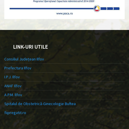
LINK-URI UTILE
Consiliul Județean Ilfov
Prefectura Ilfov
I.P.J. Ilfov
ANAF Ilfov
A.P.M. Ilfov
Spitalul de Obstetrică-Ginecologie Buftea
fiipregatit.ro