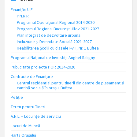
Finanțări U.E.
P.N.R.R.
Programul Operațional Regional 2014-2020
Programul Regional București-Ilfov 2021-2027
Plan integrat de dezvoltare urbană
Incluziune și Demnitate Socială 2021-2027
Reabilitarea Școlii cu clasele I-VIII, Nr. 1 Buftea
Programul Național de Investiții Anghel Saligny
Publicitate proiecte POR 2014-2020
Contracte de Finanțare
Centrul rezidențial pentru tinerii din centre de plasament și
cantină socială în orașul Buftea
Petiție
Teren pentru Tineri
A.N.L. – Locuinţe de serviciu
Locuri de Muncă
Harta Orașului