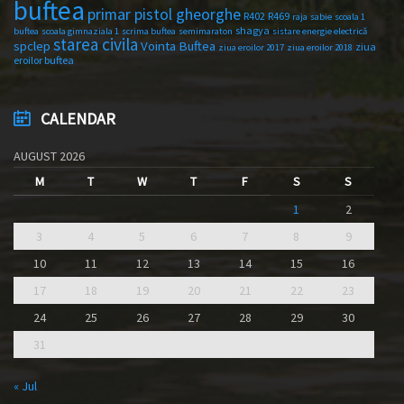
buftea
primar pistol gheorghe
R402
R469
raja
sabie
scoala 1
shagya
buftea
scoala gimnaziala 1
scrima buftea
semimaraton
sistare energie electrică
starea civila
spclep
Vointa Buftea
ziua
ziua eroilor 2017
ziua eroilor 2018
eroilor buftea
CALENDAR
AUGUST 2026
M
T
W
T
F
S
S
1
2
3
4
5
6
7
8
9
10
11
12
13
14
15
16
17
18
19
20
21
22
23
24
25
26
27
28
29
30
31
« Jul