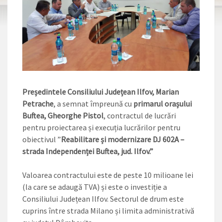
Președintele Consiliului Județean Ilfov, Marian
Petrache
, a semnat împreună cu
primarul orașului
Buftea, Gheorghe Pistol
, contractul de lucrări
pentru proiectarea și execuția lucrărilor pentru
obiectivul ”
Reabilitare și modernizare DJ 602A –
strada Independenței Buftea, jud. Ilfov.”
Valoarea contractului este de peste 10 milioane lei
(la care se adaugă TVA) și este o investiție a
Consiliului Județean
Ilfov. Sectorul de drum este
cuprins între strada Milano și limita administrativă