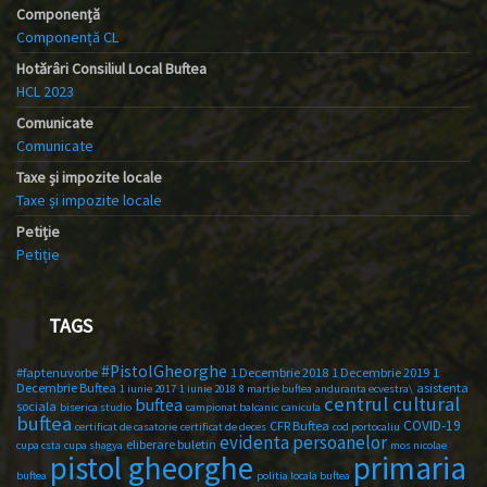
Componență
Componență CL
Hotărâri Consiliul Local Buftea
HCL 2023
Comunicate
Comunicate
Taxe și impozite locale
Taxe și impozite locale
Petiție
Petiție
TAGS
#PistolGheorghe
#faptenuvorbe
1 Decembrie 2018
1 Decembrie 2019
1
Decembrie Buftea
asistenta
1 iunie 2017
1 iunie 2018
8 martie buftea
anduranta ecvestra\
centrul cultural
buftea
sociala
biserica studio
campionat balcanic
canicula
buftea
COVID-19
CFR Buftea
certificat de casatorie
certificat de deces
cod portocaliu
evidenta persoanelor
eliberare buletin
cupa csta
cupa shagya
mos nicolae
primaria
pistol gheorghe
buftea
politia locala buftea