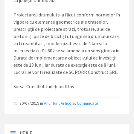
cu județul Dâmbovița.
Proiectarea drumului s-a făcut conform normelor în
vigoare cu elemente geometrice ale traseelor,
prescripții de proiectare străzi, trotuare, alei de
pietoni și piste de bicicliști. Lungimea drumului care
va fi reabilitat și modernizat este de 4 km și la
intersecția cu DJ 602 se va amenaja un sens giratoriu.
Durata de implementare a obiectivului de investiții
este de 13 luni, iar durata de execuție este de 8 luni.
Lucrările vor fi realizate de SC PORR Construct SRL.
Sursa: Consiliul Județean Ilfov
30/07/2019
in
Anunturi
,
Articole
,
Comunicate
UTILE