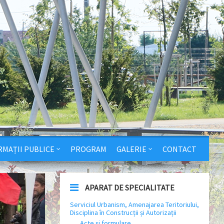
RMAȚII PUBLICE
PROGRAM
GALERIE
CONTACT
APARAT DE SPECIALITATE
Serviciul Urbanism, Amenajarea Teritoriului,
Disciplina în Construcții și Autorizații
Acte și formulare