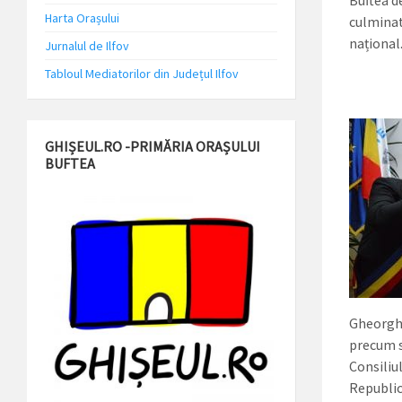
Buftea d
Harta Orașului
culminat
național
Jurnalul de Ilfov
Tabloul Mediatorilor din Județul Ilfov
GHIȘEUL.RO -PRIMĂRIA ORAȘULUI
BUFTEA
Gheorghe 
precum s
Consiliu
Republic