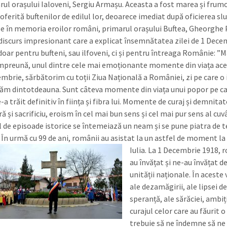
rul orașului Ialoveni, Sergiu Armașu. Aceasta a fost marea și frum
oferită buftenilor de edilul lor, deoarece imediat după oficierea slu
se în memoria eroilor români, primarul orașului Buftea, Gheorghe 
 discurs impresionant care a explicat însemnătatea zilei de 1 Dece
doar pentru bufteni, sau ilfoveni, ci și pentru întreaga Românie: 
împreună, unul dintre cele mai emoționante momente din viața acest
embrie, sărbătorim cu toții Ziua Națională a României, zi pe care o 
ăm dintotdeauna. Sunt câteva momente din viața unui popor pe c
e-a trăit definitiv în ființa și fibra lui. Momente de curaj și demnita
ă și sacrificiu, eroism în cel mai bun sens și cel mai pur sens al cuv
l de episoade istorice se întemeiază un neam și se pune piatra de 
. În urmă cu 99 de ani, românii au asistat la un astfel de moment la
Iulia.
La 1 Decembrie 1918, 
au învățat și ne-au învățat de
unității naționale. În aceste
ale dezamăgirii, ale lipsei de
speranță, ale sărăciei, ambiți
curajul celor care au făurit o
trebuie să ne îndemne să ne