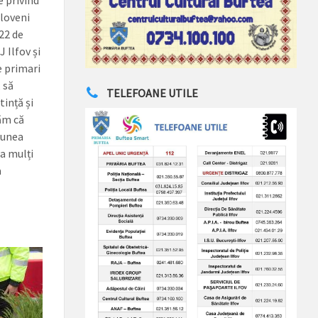
e privind
aloveni
 22 de
J Ilfov și
e primari
 să
TELEFOANE UTILE
ință și
ăm că
iunea
La mulți
a