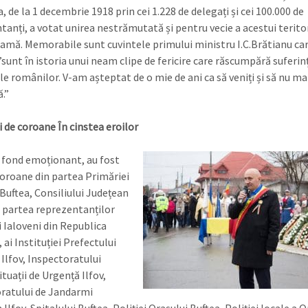
a, de la 1 decembrie 1918 prin cei 1.228 de delegați și cei 100.000 de
tanți, a votat unirea nestrămutată și pentru vecie a acestui terito
amă. Memorabile sunt cuvintele primului ministru I.C.Brătianu ca
”sunt în istoria unui neam clipe de fericire care răscumpără suferin
le românilor. V-am așteptat de o mie de ani ca să veniți și să nu mai
.”
 de coroane În cinstea eroilor
 fond emoționant, au fost
oroane din partea Primăriei
 Buftea, Consiliului Județean
in partea reprezentanților
i Ialoveni din Republica
ai Instituției Prefectului
 Ilfov, Inspectoratului
tuații de Urgență Ilfov,
ratului de Jandarmi