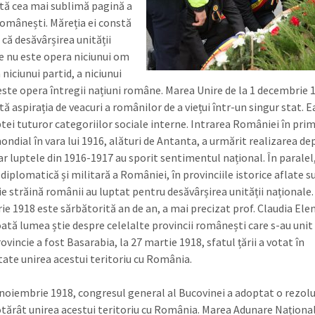
tă cea mai sublimă pagină a
 românești. Măreția ei constă
 că desăvârșirea unității
e nu este opera niciunui om
a niciunui partid, a niciunui
este opera întregii națiuni române. Marea Unire de la 1 decembrie 
ă aspirația de veacuri a românilor de a viețui într-un singur stat. E
ptei tuturor categoriilor sociale interne. Intrarea României în pri
ndial în vara lui 1916, alături de Antanta, a urmărit realizarea dep
iar luptele din 1916-1917 au sporit sentimentul național. În paralel
diplomatică și militară a României, în provinciile istorice aflate s
e străină românii au luptat pentru desăvârșirea unității naționale.
e 1918 este sărbătorită an de an, a mai precizat prof. Claudia Ele
ată lumea știe despre celelalte provincii românești care s-au unit 
vincie a fost Basarabia, la 27 martie 1918, sfatul țării a votat în
ate unirea acestui teritoriu cu România.
5 noiembrie 1918, congresul general al Bucovinei a adoptat o rezolu
otărât unirea acestui teritoriu cu România. Marea Adunare Național