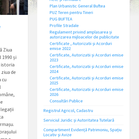
Plan Urbanistic General Buftea
PUZ Teren pentru Tineri
PUG BUFTEA
e
Profile Stradale
Regulament privind amplasarea și
autorizarea mijloacelor de publicitate
Certificate , Autorizatii și Acorduri
emise 2022
ă Ziua
Certificate, Autorizatii și Acorduri emise
 1990 și
2023
istoria
Certificate, Autorizatii și Acorduri emise
2024
 ziua de
Certificate, Autorizatii și Acorduri emise
 cu
2025
l
Certificate, Autorizatii și Acorduri emise
 române,
2026
Consultări Publice
ie
legații
Registrul Agricol, Cadastru
ca
Serviciul Juridic și Autoritatea Tutelară
Armașu.
Compartiment Evidență Patrimoniu, Spațiu
 orașului
Locativ și Avize