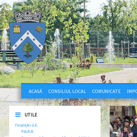
ACASĂ
CONSILIUL LOCAL
COMUNICATE
IMPO
UTILE
Finanțări U.E.
P.N.R.R.