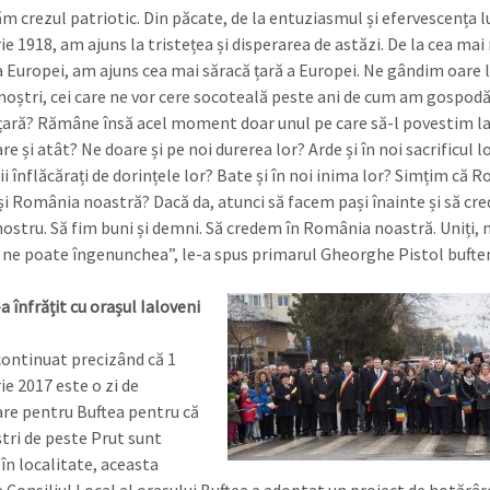
m crezul patriotic. Din păcate, de la entuziasmul și efervescența lu
e 1918, am ajuns la tristețea și disperarea de astăzi. De la cea ma
a Europei, am ajuns cea mai săracă țară a Europei. Ne gândim oare 
 noștri, cei care ne vor cere socoteală peste ani de cum am gospodă
țară? Rămâne însă acel moment doar unul pe care să-l povestim la 
e și atât? Ne doare și pe noi durerea lor? Arde și în noi sacrificul l
i înflăcărați de dorințele lor? Bate și în noi inima lor? Simțim că 
 și România noastră? Dacă da, atunci să facem pași înainte și să cr
 nostru. Să fim buni și demni. Să credem în România noastră. Uniți, 
 ne poate îngenunchea”, le-a spus primarul Gheorghe Pistol buften
a înfrățit cu orașul Ialoveni
 continuat precizând că 1
e 2017 este o zi de
re pentru Buftea pentru că
ștri de peste Prut sunt
în localitate, aceasta