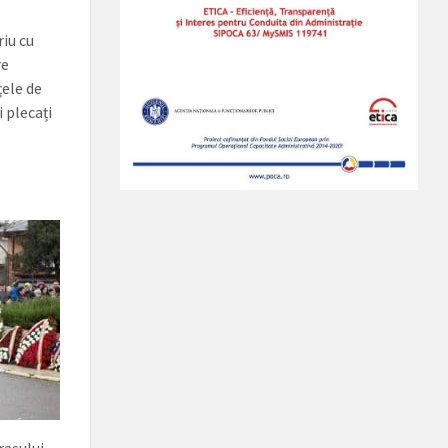
riu cu
re
țele de
 plecați