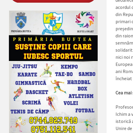
deoarece
acordul 
din Repub
primari d
președin
din raion
semnăm a
solidari
nici noi 
Europeană
ani Român
încheiat
Cea mai 
Profesor
Ichim a 
istorică 
Unire de