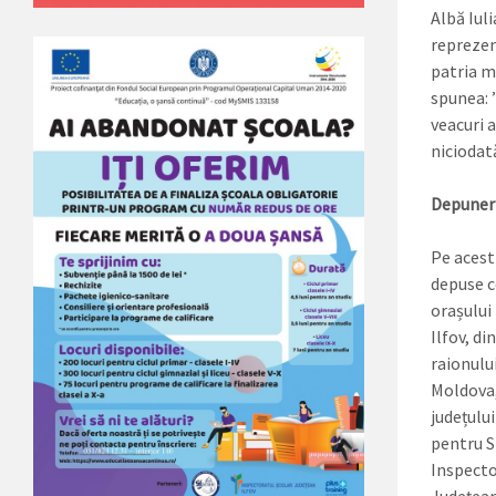
Albă Iuli
reprezen
patria m
spunea: 
veacuri a
niciodată
Depuneri
Pe acest
depuse c
orașului
Ilfov, d
raionulu
Moldova, 
județului
pentru Si
Inspecto