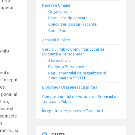
emn a
Resurse Umane
rapelul
Organigrama
Formulare tip concurs
Concursuri posturi vacante
Codul Etic
Achiziții Publice
Serviciul Public Comunitar Local de
iața
Evidență a Persoanelor
Starea Civilă
Evidența Persoanelor
mentul
Regulamentului de organizare si
functionare a SPCLEP
a început
os.
Biblioteca Orășenească Buftea
țional al
Compartimentul de Autorizare Serviciul de
 lor,
Transport Public
e seamă
Înregistrare Mijloace de Transport
ședintele
n
itriu, și