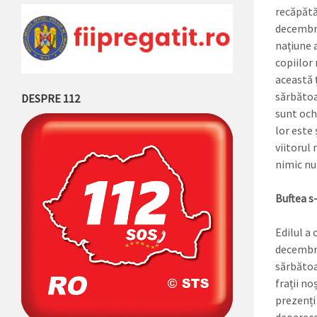
recăpătă
decembri
națiune 
copiilor
această 
sărbătoar
DESPRE 112
sunt ochi
lor este
viitorul
nimic nu
Buftea s-
Edilul a
decembri
sărbătoa
frații no
prezenți 