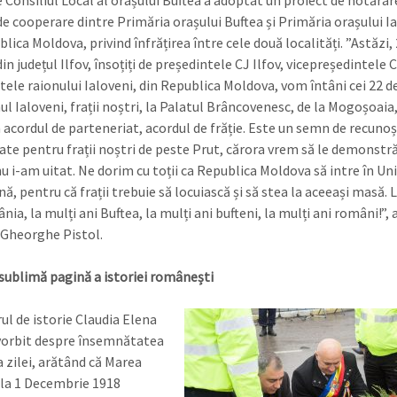
 Consiliul Local al orașului Buftea a adoptat un proiect de hotărâr
de cooperare dintre Primăria orașului Buftea și Primăria orașului I
lica Moldova, privind înfrățirea între cele două localități. ”Astăzi,
in județul Ilfov, însoțiți de președintele CJ Ilfov, vicepreședintele C
tele raionului Ialoveni, din Republica Moldova, vom întâni cei 22 d
ul Ialoveni, frații noștri, la Palatul Brâncovenesc, de la Mogoșoaia,
cordul de parteneriat, acordul de frăție. Este un semn de recunoșt
tate pentru frații noștri de peste Prut, cărora vrem să le demonstr
nu i-am uitat. Ne dorim cu toții ca Republica Moldova să intre în Un
, pentru că frații trebuie să locuiască și să stea la aceeași masă. 
ia, la mulți ani Buftea, la mulți ani bufteni, la mulți ani români!”, 
 Gheorghe Pistol.
sublimă pagină a istoriei românești
ul de istorie Claudia Elena
vorbit despre însemnătatea
a zilei, arătând că Marea
 la 1 Decembrie 1918