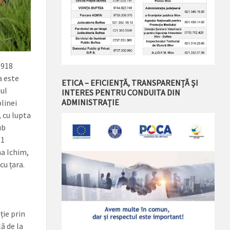
1918
a este
ETICA – EFICIENȚĂ, TRANSPARENȚĂ ȘI
mul
INTERES PENTRU CONDUITA DIN
ADMINISTRAȚIE
linei
, cu lupta
ub
 1
na Ichim,
cu țara.
ție prin
ă de la