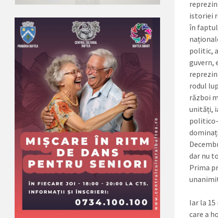
reprezin
istoriei
în faptul
național
politic, 
guvern, 
reprezint
rodul lu
război mo
unități, 
politico-
dominați
Decembri
dar nu to
Prima pro
unanimit
Iar la 1
care a h