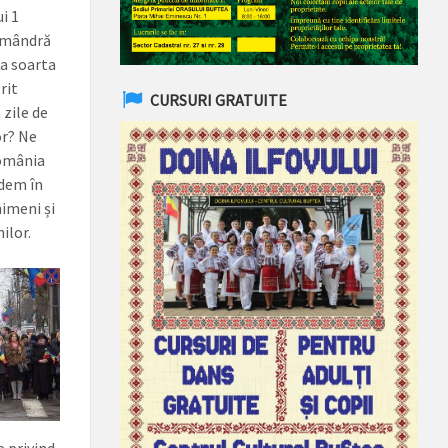
i 1
i mândră
la soarta
rit
CURSURI GRATUITE
zile de
or? Ne
România
edem în
nimeni și
ilor.