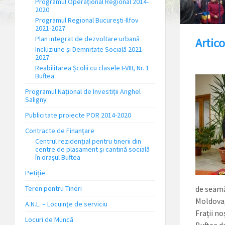
Programul Operațional Regional 2014-
2020
Programul Regional București-Ilfov
2021-2027
Plan integrat de dezvoltare urbană
Artic
Incluziune și Demnitate Socială 2021-
2027
Reabilitarea Școlii cu clasele I-VIII, Nr. 1
Buftea
Programul Național de Investiții Anghel
Saligny
Publicitate proiecte POR 2014-2020
Contracte de Finanțare
Centrul rezidențial pentru tinerii din
centre de plasament și cantină socială
în orașul Buftea
Petiție
Teren pentru Tineri
de seamă
Moldova,
A.N.L. – Locuinţe de serviciu
Frații no
Locuri de Muncă