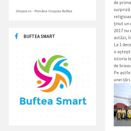
de prima
surpriză 
Ghișeul.ro - Primăria Orașului Buftea
religioa
ținut un
2017 nu 
BUFTEA SMART
astăzi, 
La 1 dec
o aștept
istoria l
de bravur
Pe astfe
unei țări