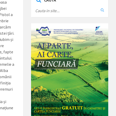
CAUTA
oasa
jbei
Pistol a
mbrie
”Marcăm
ei țări.
iubim și
are
te, fapte
ântului.
temelie a
 Alba
românii
finiția
 vremuri
a și
 națiune