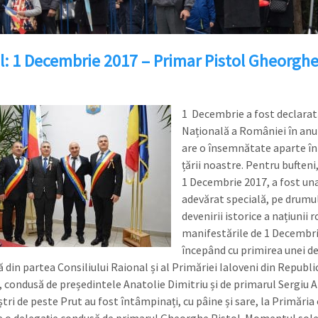
ol: 1 Decembrie 2017 – Primar Pistol Gheorgh
1 Decembrie a fost declarat
Națională a României în anul
are o însemnătate aparte în 
țării noastre. Pentru bufteni,
1 Decembrie 2017, a fost una
adevărat specială, pe drumu
devenirii istorice a națiunii
manifestările de 1 Decembr
începând cu primirea unei de
 din partea Consiliului Raional și al Primăriei Ialoveni din Republi
 condusă de președintele Anatolie Dimitriu și de primarul Sergiu 
ștri de peste Prut au fost întâmpinați, cu pâine și sare, la Primăria