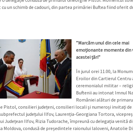
e o delegație condusă de primarul Gheorghe Pistol. Momentul sol
 cu un schimb de cadouri, din partea primăriei Buftea fiind oferit d
.
”Marcăm unul din cele mai
emoționante momente din v
acestei țări”
În jurul orei 11.00, la Monu
Eroilor din Cartierul Centru 
ceremonialul militar – religi
Buftenii au intonat Imnul Na
României alături de primarul
Pistol, consilieri județeni, consilieri locali şi numeroși invitaţi d
ubprefectul județului Ilfov, Laurenția-Georgiana Tortora, vicepre
lui Județean Ilfov, Rizia Tudorache, împreună cu delegația venită di
a Moldova, condusă de președintele raionului Ialoveni, Anatolie Dim