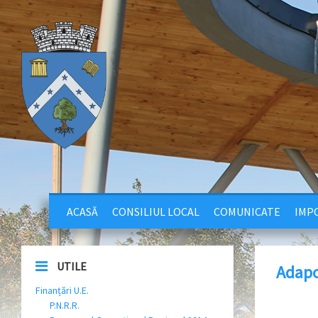
ACASĂ
CONSILIUL LOCAL
COMUNICATE
IMPO
UTILE
Adapo
Finanțări U.E.
P.N.R.R.