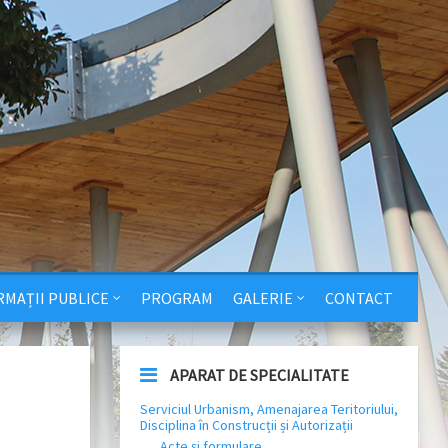
RMAȚII PUBLICE
PROGRAM
GALERIE
CONTACT
APARAT DE SPECIALITATE
Serviciul Urbanism, Amenajarea Teritoriului,
Disciplina în Construcții și Autorizații
Acte și formulare