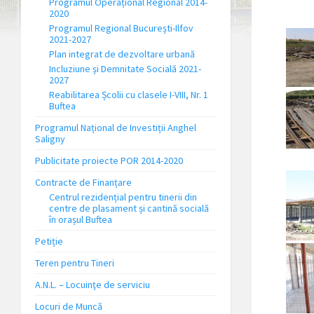
Programul Operațional Regional 2014-
2020
Programul Regional București-Ilfov
2021-2027
Plan integrat de dezvoltare urbană
Incluziune și Demnitate Socială 2021-
2027
Reabilitarea Școlii cu clasele I-VIII, Nr. 1
Buftea
Programul Național de Investiții Anghel
Saligny
Publicitate proiecte POR 2014-2020
Contracte de Finanțare
Centrul rezidențial pentru tinerii din
centre de plasament și cantină socială
în orașul Buftea
Petiție
Teren pentru Tineri
A.N.L. – Locuinţe de serviciu
Locuri de Muncă