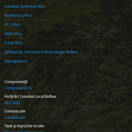
Consiliul Județean Ilfov
Prefectura Ilfov
I.P.J. Ilfov
ANAF Ilfov
A.P.M. Ilfov
Spitalul de Obstetrică-Ginecologie Buftea
fiipregatit.ro
Componență
Componență CL
Hotărâri Consiliul Local Buftea
HCL 2023
Comunicate
Comunicate
Taxe și impozite locale
Taxe și impozite locale