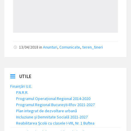
13/04/2018
in
Anunturi
,
Comunicate
,
teren_tineri
UTILE
Finanțări U.E.
P.N.R.R.
Programul Operațional Regional 2014-2020
Programul Regional București-Ilfov 2021-2027
Plan integrat de dezvoltare urbană
Incluziune și Demnitate Socială 2021-2027
Reabilitarea Școlii cu clasele I-VIII, Nr. 1 Buftea