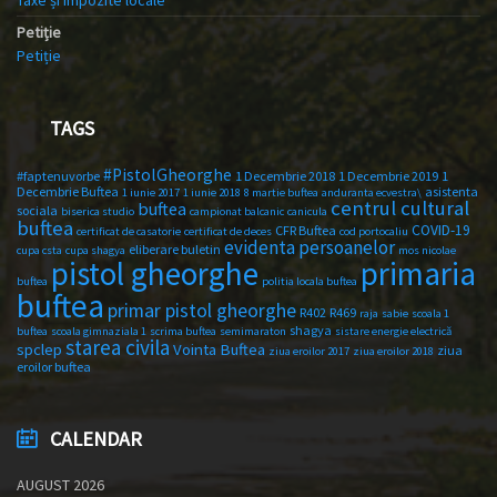
Petiție
Petiție
TAGS
#PistolGheorghe
#faptenuvorbe
1 Decembrie 2018
1 Decembrie 2019
1
Decembrie Buftea
asistenta
1 iunie 2017
1 iunie 2018
8 martie buftea
anduranta ecvestra\
centrul cultural
buftea
sociala
biserica studio
campionat balcanic
canicula
buftea
COVID-19
CFR Buftea
certificat de casatorie
certificat de deces
cod portocaliu
evidenta persoanelor
eliberare buletin
cupa csta
cupa shagya
mos nicolae
primaria
pistol gheorghe
buftea
politia locala buftea
buftea
primar pistol gheorghe
R402
R469
raja
sabie
scoala 1
shagya
buftea
scoala gimnaziala 1
scrima buftea
semimaraton
sistare energie electrică
starea civila
spclep
Vointa Buftea
ziua
ziua eroilor 2017
ziua eroilor 2018
eroilor buftea
CALENDAR
AUGUST 2026