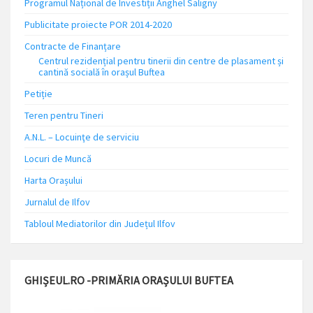
Programul Național de Investiții Anghel Saligny
Publicitate proiecte POR 2014-2020
Contracte de Finanțare
Centrul rezidențial pentru tinerii din centre de plasament și
cantină socială în orașul Buftea
Petiție
Teren pentru Tineri
A.N.L. – Locuinţe de serviciu
Locuri de Muncă
Harta Orașului
Jurnalul de Ilfov
Tabloul Mediatorilor din Județul Ilfov
GHIȘEUL.RO -PRIMĂRIA ORAȘULUI BUFTEA