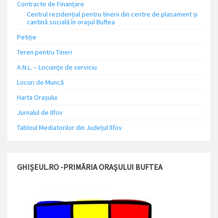
Contracte de Finanțare
Centrul rezidențial pentru tinerii din centre de plasament și
cantină socială în orașul Buftea
Petiție
Teren pentru Tineri
A.N.L. – Locuinţe de serviciu
Locuri de Muncă
Harta Orașului
Jurnalul de Ilfov
Tabloul Mediatorilor din Județul Ilfov
GHIȘEUL.RO -PRIMĂRIA ORAȘULUI BUFTEA