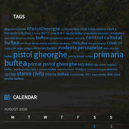
TAGS
#PistolGheorghe
#faptenuvorbe
1 Decembrie 2018
1 Decembrie 2019
1
Decembrie Buftea
asistenta
1 iunie 2017
1 iunie 2018
8 martie buftea
anduranta ecvestra\
centrul cultural
buftea
sociala
biserica studio
campionat balcanic
canicula
buftea
COVID-19
CFR Buftea
certificat de casatorie
certificat de deces
cod portocaliu
evidenta persoanelor
eliberare buletin
cupa csta
cupa shagya
mos nicolae
primaria
pistol gheorghe
buftea
politia locala buftea
buftea
primar pistol gheorghe
R402
R469
raja
sabie
scoala 1
shagya
buftea
scoala gimnaziala 1
scrima buftea
semimaraton
sistare energie electrică
starea civila
spclep
Vointa Buftea
ziua
ziua eroilor 2017
ziua eroilor 2018
eroilor buftea
CALENDAR
AUGUST 2026
M
T
W
T
F
S
S
1
2