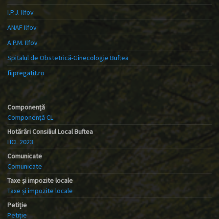
I.P.J. Ilfov
ANAF Ilfov
A.P.M. Ilfov
Spitalul de Obstetrică-Ginecologie Buftea
fiipregatit.ro
Componență
Componență CL
Hotărâri Consiliul Local Buftea
HCL 2023
Comunicate
Comunicate
Taxe și impozite locale
Taxe și impozite locale
Petiție
Petiție