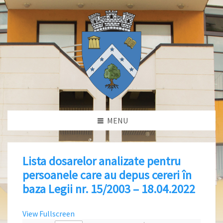
MENU
Lista dosarelor analizate pentru
persoanele care au depus cereri în
baza Legii nr. 15/2003 – 18.04.2022
View Fullscreen