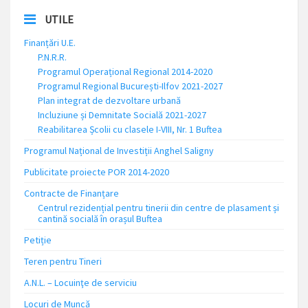
UTILE
Finanțări U.E.
P.N.R.R.
Programul Operațional Regional 2014-2020
Programul Regional București-Ilfov 2021-2027
Plan integrat de dezvoltare urbană
Incluziune și Demnitate Socială 2021-2027
Reabilitarea Școlii cu clasele I-VIII, Nr. 1 Buftea
Programul Național de Investiții Anghel Saligny
Publicitate proiecte POR 2014-2020
Contracte de Finanțare
Centrul rezidențial pentru tinerii din centre de plasament și
cantină socială în orașul Buftea
Petiție
Teren pentru Tineri
A.N.L. – Locuinţe de serviciu
Locuri de Muncă