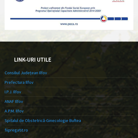
LINK-URI UTILE
Consiliul Județean Ilfov
Prefectura Ilfov
I.P.J. Ilfov
ANAF Ilfov
A.P.M. Ilfov
Spitalul de Obstetrică-Ginecologie Buftea
fiipregatit.ro