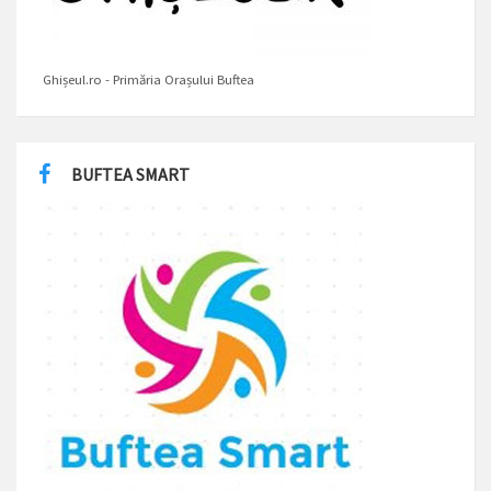
Ghișeul.ro - Primăria Orașului Buftea
BUFTEA SMART