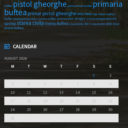
primaria
pistol gheorghe
buftea
politia locala buftea
buftea
primar pistol gheorghe
R402
R469
raja
sabie
scoala 1
shagya
buftea
scoala gimnaziala 1
scrima buftea
semimaraton
sistare energie electrică
starea civila
spclep
Vointa Buftea
ziua
ziua eroilor 2017
ziua eroilor 2018
eroilor buftea
CALENDAR
AUGUST 2026
M
T
W
T
F
S
S
1
2
3
4
5
6
7
8
9
10
11
12
13
14
15
16
17
18
19
20
21
22
23
24
25
26
27
28
29
30
31