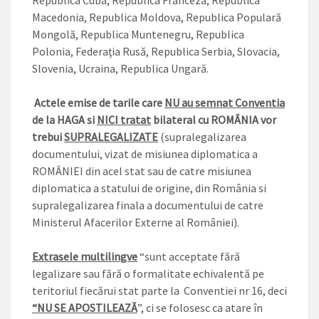
Republica Cuba, Republica Franceză, Republica
Macedonia, Republica Moldova, Republica Populară
Mongolă, Republica Muntenegru, Republica
Polonia, Federaţia Rusă, Republica Serbia, Slovacia,
Slovenia, Ucraina, Republica Ungară.
Actele emise de tarile care
NU au semnat Conventia
de la HAGA si
NICI tratat
bilateral cu ROMÂNIA vor
trebui
SUPRALEGALIZATE
(supralegalizarea
documentului, vizat de misiunea diplomatica a
ROMÂNIEI din acel stat sau de catre misiunea
diplomatica a statului de origine, din România si
supralegalizarea finala a documentului de catre
Ministerul Afacerilor Externe al României).
Extrasele multilingve
“sunt acceptate fără
legalizare sau fără o formalitate echivalentă pe
teritoriul fiecărui stat parte la Conventiei nr 16, deci
“NU SE APOSTILEAZĂ
”, ci se folosesc ca atare în