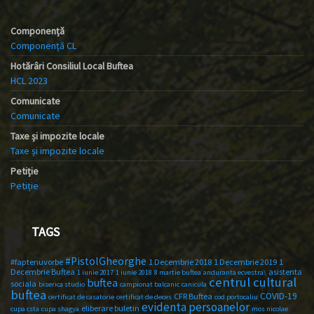
Componență
Componență CL
Hotărâri Consiliul Local Buftea
HCL 2023
Comunicate
Comunicate
Taxe și impozite locale
Taxe și impozite locale
Petiție
Petiție
TAGS
#PistolGheorghe
#faptenuvorbe
1 Decembrie 2018
1 Decembrie 2019
1
Decembrie Buftea
asistenta
1 iunie 2017
1 iunie 2018
8 martie buftea
anduranta ecvestra\
centrul cultural
buftea
sociala
biserica studio
campionat balcanic
canicula
buftea
COVID-19
CFR Buftea
certificat de casatorie
certificat de deces
cod portocaliu
evidenta persoanelor
eliberare buletin
cupa csta
cupa shagya
mos nicolae