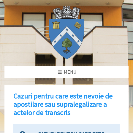
MENU
Cazuri pentru care este nevoie de
apostilare sau supralegalizare a
actelor de transcris