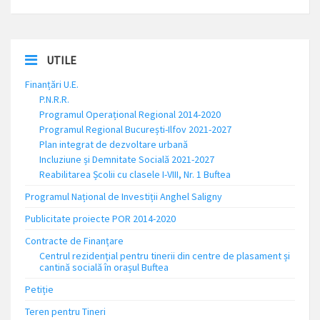
UTILE
Finanțări U.E.
P.N.R.R.
Programul Operațional Regional 2014-2020
Programul Regional București-Ilfov 2021-2027
Plan integrat de dezvoltare urbană
Incluziune și Demnitate Socială 2021-2027
Reabilitarea Școlii cu clasele I-VIII, Nr. 1 Buftea
Programul Național de Investiții Anghel Saligny
Publicitate proiecte POR 2014-2020
Contracte de Finanțare
Centrul rezidențial pentru tinerii din centre de plasament și
cantină socială în orașul Buftea
Petiție
Teren pentru Tineri