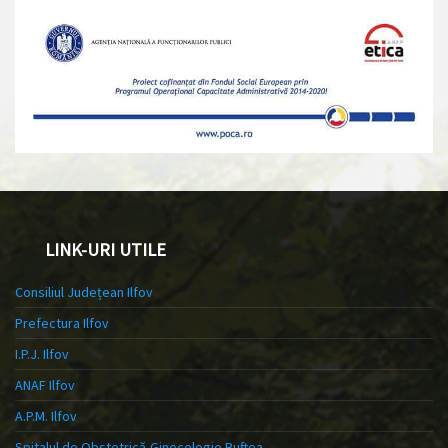
LINK-URI UTILE
Consiliul Județean Ilfov
Prefectura Ilfov
I.P.J. Ilfov
ANAF Ilfov
A.P.M. Ilfov
Spitalul de Obstetrică-Ginecologie Buftea