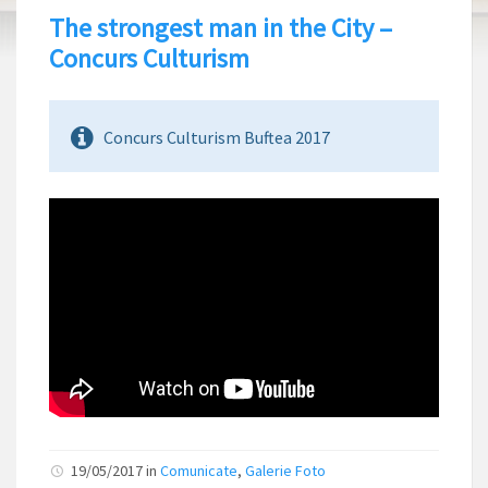
The strongest man in the City –
Concurs Culturism
Concurs Culturism Buftea 2017
19/05/2017
in
Comunicate
,
Galerie Foto