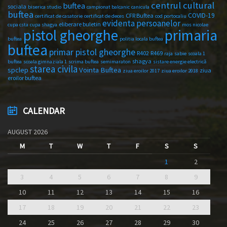
centrul cultural
buftea
sociala
biserica studio
campionat balcanic
canicula
buftea
COVID-19
CFR Buftea
certificat de casatorie
certificat de deces
cod portocaliu
evidenta persoanelor
eliberare buletin
cupa csta
cupa shagya
mos nicolae
primaria
pistol gheorghe
buftea
politia locala buftea
buftea
primar pistol gheorghe
R402
R469
raja
sabie
scoala 1
shagya
buftea
scoala gimnaziala 1
scrima buftea
semimaraton
sistare energie electrică
starea civila
spclep
Vointa Buftea
ziua
ziua eroilor 2017
ziua eroilor 2018
eroilor buftea
CALENDAR
AUGUST 2026
M
T
W
T
F
S
S
1
2
3
4
5
6
7
8
9
10
11
12
13
14
15
16
17
18
19
20
21
22
23
24
25
26
27
28
29
30