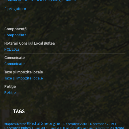
fiipregatit.ro
Componență
Componență CL
Hotărâri Consiliul Local Buftea
HCL 2023
Comunicate
Comunicate
Taxe și impozite locale
Taxe și impozite locale
Petiție
Petiție
TAGS
#PistolGheorghe
#faptenuvorbe
1 Decembrie 2018
1 Decembrie 2019
1
Decembrie Buftea
asistenta
1 iunie 2017
1 iunie 2018
8 martie buftea
anduranta ecvestra\