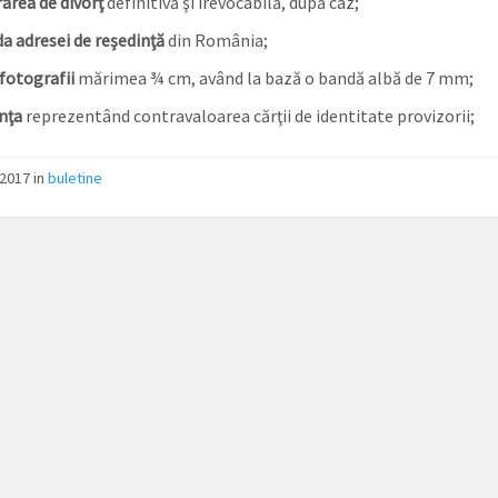
ârea de divorţ
definitivă şi irevocabilă, după caz;
a adresei de reşedinţă
din România;
fotografii
mărimea ¾ cm, având la bază o bandă albă de 7 mm;
nţa
reprezentând contravaloarea cărţii de identitate provizorii;
/2017
in
buletine