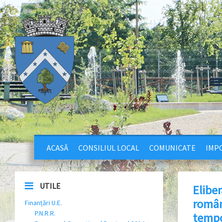
ACASĂ
CONSILIUL LOCAL
COMUNICATE
IMPO
UTILE
Eliber
români
Finanțări U.E.
P.N.R.R.
tempo