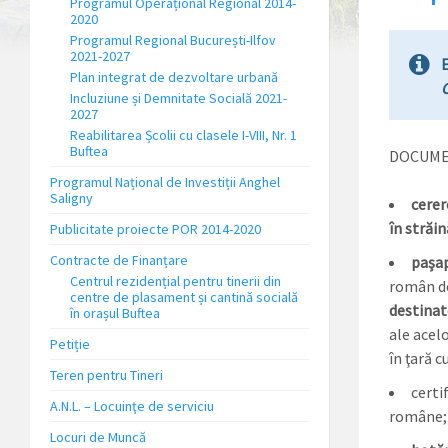
Programul Operațional Regional 2014-
2020
Programul Regional București-Ilfov
2021-2027
Plan integrat de dezvoltare urbană
Incluziune și Demnitate Socială 2021-
2027
Reabilitarea Școlii cu clasele I-VIII, Nr. 1
Buftea
DOCUME
Programul Național de Investiții Anghel
Saligny
cere
în străi
Publicitate proiecte POR 2014-2020
Contracte de Finanțare
paşa
Centrul rezidențial pentru tinerii din
român do
centre de plasament și cantină socială
destinate
în orașul Buftea
ale acelo
Petiție
în ţară 
Teren pentru Tineri
certi
A.N.L. – Locuinţe de serviciu
române;
Locuri de Muncă