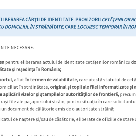
ELIBERAREA CĂRŢII DE IDENTITATE
PROVIZORII
CETĂŢENILOR R
CU DOMICILIUL ÎN STRĂINĂTATE,
CARE
LOCUIESC TEMPORAR ÎN RO
NTE NECESARE:
rea
pentru eliberarea actului de identitate cetăţenilor români cu
do
nătate şi reşedinţa în România;
portul,
aflat
în termen de valabilitate,
care atestă statutul de cet
miciliat în străinătate,
original şi copii ale filei informatizate şi a
 aplicării vizelor şi ştampilelor autorităţilor de frontieră,
precum ş
raşi file ale paşaportului străin, pentru situaţia în care solicitantu
cu un document de călătorie emis de o autoritate străină;
ficatul de naştere şi/sau de căsătorie, eliberate de oficiile de stare c