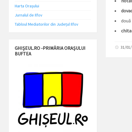
hotăr
Harta Orașului
dovad
Jurnalul de Ilfov
două
Tabloul Mediatorilor din Județul Ilfov
chita
31/01
GHIȘEUL.RO -PRIMĂRIA ORAȘULUI
BUFTEA