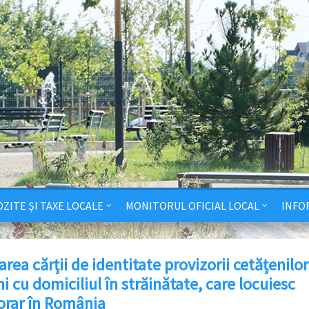
ZITE ȘI TAXE LOCALE
MONITORUL OFICIAL LOCAL
INFO
area cărții de identitate provizorii cetățenilor
 cu domiciliul în străinătate, care locuiesc
rar în România