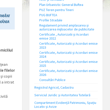
Plan Urbanistic General Buftea
PUZ Teren pentru Tineri
PUG BUFTEA
OMÂNI
Profile Stradale
MÂNIA
Regulament privind amplasarea și
autorizarea mijloacelor de publicitate
Certificate , Autorizatii și Acorduri
emise 2022
Certificate, Autorizatii și Acorduri emise
2023
miciliul
Certificate, Autorizatii și Acorduri emise
2024
Certificate, Autorizatii și Acorduri emise
ăţean
2025
le filelor
Certificate, Autorizatii și Acorduri emise
2026
i copii
Consultări Publice
l a intrat
Registrul Agricol, Cadastru
Serviciul Juridic și Autoritatea Tutelară
ivilă
Compartiment Evidență Patrimoniu, Spațiu
Locativ și Avize