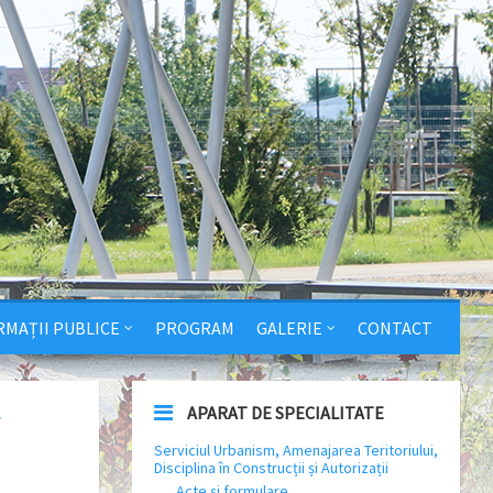
RMAȚII PUBLICE
PROGRAM
GALERIE
CONTACT
APARAT DE SPECIALITATE
Serviciul Urbanism, Amenajarea Teritoriului,
Disciplina în Construcții și Autorizații
Acte și formulare