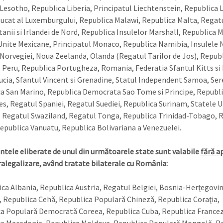
Lesotho, Republica Liberia, Principatul Liechtenstein, Republica L
ucat al Luxemburgului, Republica Malawi, Republica Malta, Regatu
tanii si Irlandei de Nord, Republica Insulelor Marshall, Republica M
Unite Mexicane, Principatul Monaco, Republica Namibia, Insulele N
Norvegiei, Noua Zeelanda, Olanda (Regatul Tarilor de Jos), Repub
Peru, Republica Portugheza, Romania, Federatia Sfantul Kitts si 
ucia, Sfantul Vincent si Grenadine, Statul Independent Samoa, Se
a San Marino, Republica Democrata Sao Tome si Principe, Republ
es, Regatul Spaniei, Regatul Suediei, Republica Surinam, Statele U
, Regatul Swaziland, Regatul Tonga, Republica Trinidad-Tobago, 
Republica Vanuatu, Republica Bolivariana a Venezuelei.
ele eliberate de unul din următoarele state sunt valabile
fără a
ralegalizare
, având tratate bilaterale cu România:
a Albania, Republica Austria, Regatul Belgiei, Bosnia-Herţegovin
, Republica Cehă, Republica Populară Chineză, Republica Coraţia,
a Populară Democrată Coreea, Republica Cuba, Republica Francez