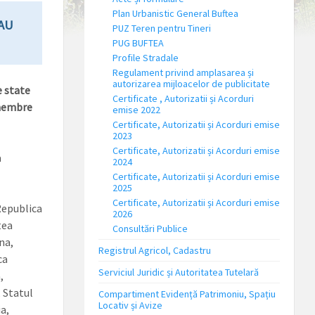
Plan Urbanistic General Buftea
AU
PUZ Teren pentru Tineri
PUG BUFTEA
Profile Stradale
Regulament privind amplasarea și
autorizarea mijloacelor de publicitate
e state
Certificate , Autorizatii și Acorduri
 membre
emise 2022
Certificate, Autorizatii și Acorduri emise
2023
Certificate, Autorizatii și Acorduri emise
a
2024
Certificate, Autorizatii și Acorduri emise
2025
Certificate, Autorizatii și Acorduri emise
Republica
2026
tea
Consultări Publice
na,
Registrul Agricol, Cadastru
ca
Serviciul Juridic și Autoritatea Tutelară
,
 Statul
Compartiment Evidență Patrimoniu, Spațiu
Locativ și Avize
a,