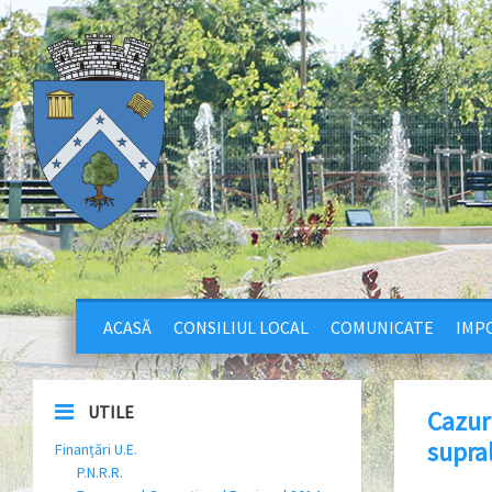
ACASĂ
CONSILIUL LOCAL
COMUNICATE
IMPO
UTILE
Cazur
supral
Finanțări U.E.
P.N.R.R.