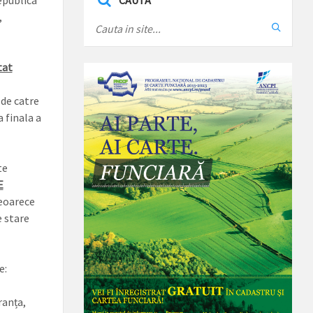
epublica
CAUTA
,
tat
de catre
 finala a
te
E
deoarece
e stare
e:
ranța,