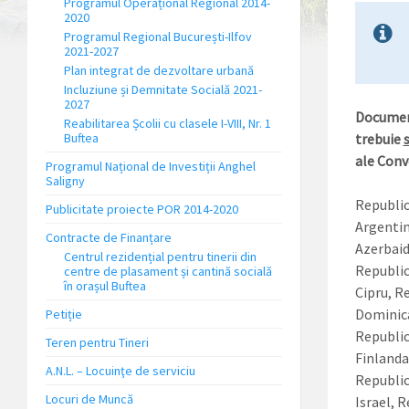
Programul Operațional Regional 2014-
2020
Programul Regional București-Ilfov
2021-2027
Plan integrat de dezvoltare urbană
Incluziune și Demnitate Socială 2021-
2027
Document
Reabilitarea Școlii cu clasele I-VIII, Nr. 1
Buftea
trebuie
ale Conve
Programul Național de Investiții Anghel
Saligny
Republic
Publicitate proiecte POR 2014-2020
Argentin
Contracte de Finanțare
Azerbaid
Centrul rezidențial pentru tinerii din
Republic
centre de plasament și cantină socială
în orașul Buftea
Cipru, R
Dominica
Petiție
Republic
Teren pentru Tineri
Finlanda
A.N.L. – Locuinţe de serviciu
Republic
Locuri de Muncă
Israel, 