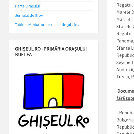
Regatul 
Harta Orașului
Marele D
Jurnalul de Ilfov
Marii Bri
Tabloul Mediatorilor din Județul Ilfov
Statele 
Regatul 
Panama, 
Sfanta L
GHIȘEUL.RO -PRIMĂRIA ORAȘULUI
BUFTEA
Republic
Seychell
Americii
Turcia, 
Document
fără sup
Republic
Bulgaria
Republic