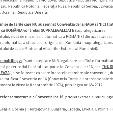
a Macedonia, Republica Moldova, Republica Populară Mongolă, R
ru, Republica Polonia, Federaţia Rusă, Republica Serbia, Slovacia
, Ucraina, Republica Ungară.
mise de tarile care
NU au semnat Conventia
de la HAGA si
NICI tra
l cu ROMÂNIA vor trebui
SUPRALEGALIZATE
(supralegalizarea
ului, vizat de misiunea diplomatica a ROMÂNIEI din acel stat sau 
 diplomatica a statului de origine, din România si supralegalizarea
ului de catre Ministerul Afacerilor Externe al României).
e multilingve
“sunt acceptate fără legalizare sau fără o formalita
tă pe teritoriul fiecărui stat parte la Conventiei nr 16, deci
“NU S
LEAZĂ
”, ci se folosesc ca atare în statele membre ale convenției , 
a ratificat Conventia nr. 16 (Conventia Comisiei Internationale d
emnata la Viena la 8 septembrie 1976), prin Legea nr. 65/2012.
atelor semnatare ale Convenției nr. 16
, privind extrasele multilingv
Belgia, Bosnia și Herțegovina, Bulgaria, Croația, Elveția, Estonia, F