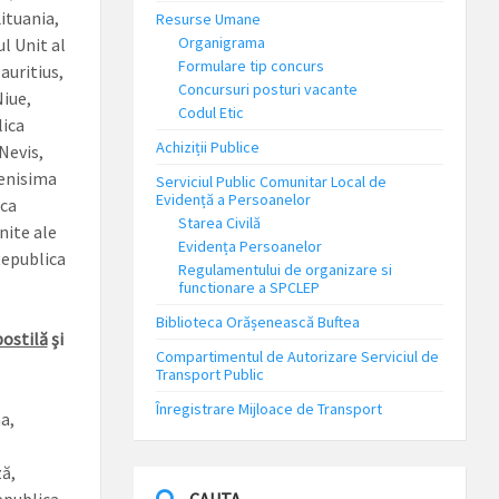
ituania,
Resurse Umane
Organigrama
l Unit al
Formulare tip concurs
auritius,
Concursuri posturi vacante
iue,
Codul Etic
lica
Achiziții Publice
Nevis,
renisima
Serviciul Public Comunitar Local de
Evidență a Persoanelor
ica
Starea Civilă
nite ale
Evidența Persoanelor
Republica
Regulamentului de organizare si
functionare a SPCLEP
Biblioteca Orășenească Buftea
postilă
şi
Compartimentul de Autorizare Serviciul de
Transport Public
Înregistrare Mijloace de Transport
a,
ă,