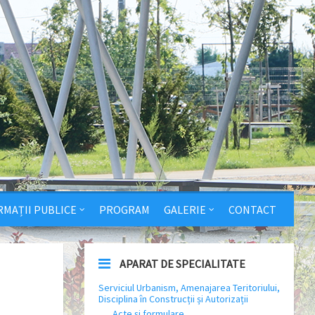
RMAȚII PUBLICE
PROGRAM
GALERIE
CONTACT
APARAT DE SPECIALITATE
Serviciul Urbanism, Amenajarea Teritoriului,
Disciplina în Construcții și Autorizații
Acte și formulare