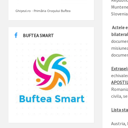
Republic
Munteneg
Ghișeul.ro - Primăria Orașului Buftea
Slovenia
Actele e
bilatera
BUFTEA SMART
document
misiunea
document
Extrasel
echivalen
APOSTI
Romania 
civila, s
Lista st
Austria, 